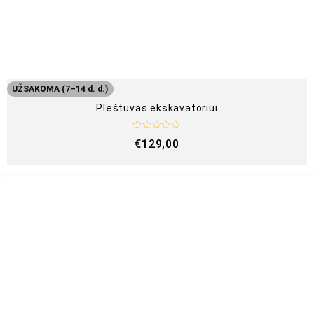
i
š
5
UŽSAKOMA (7–14 d. d.)
Plėštuvas ekskavatoriui
Į
€
129,00
v
e
r
t
i
n
i
m
a
s
:
0
i
š
5