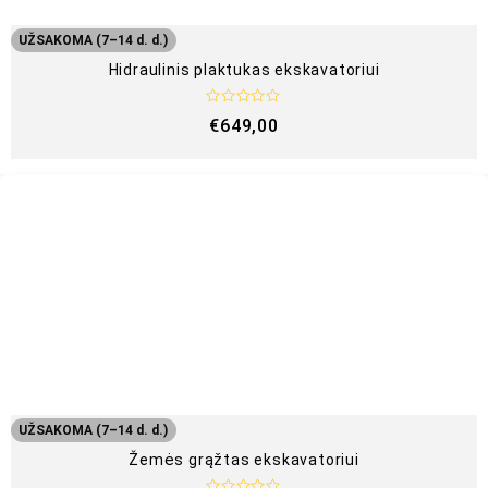
UŽSAKOMA (7–14 d. d.)
Hidraulinis plaktukas ekskavatoriui
Į
€
649,00
v
e
r
t
i
n
i
m
a
s
:
0
i
š
5
UŽSAKOMA (7–14 d. d.)
Žemės grąžtas ekskavatoriui