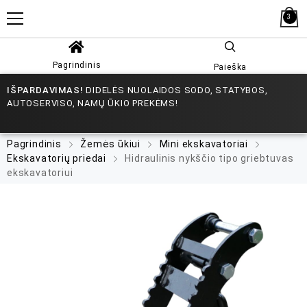
3
Pagrindinis
Paieška
IŠPARDAVIMAS!
DIDELĖS NUOLAIDOS SODO, STATYBOS,
AUTOSERVISO, NAMŲ ŪKIO PREKĖMS!
Pagrindinis
Žemės ūkiui
Mini ekskavatoriai
Ekskavatorių priedai
Hidraulinis nykščio tipo griebtuvas
ekskavatoriui