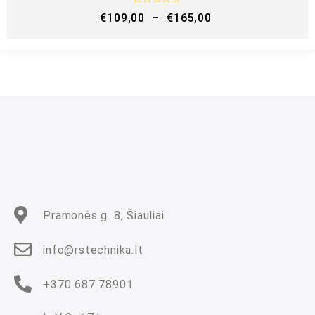
Į
€
109,00
–
€
165,00
v
e
r
t
i
n
i
m
a
s
:
0
i
š
5
Pramonės g. 8, Šiauliai
info@rstechnika.lt
+370 687 78901