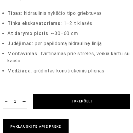
Tipas:
hidraulinis nykščio tipo griebtuvas
Tinka ekskavatoriams:
1–2 t klasės
Atidarymo plotis:
~30–60 cm
Judėjimas:
per papildomą hidraulinę liniją
Montavimas:
tvirtinamas prie strėlės, veikia kartu su
kaušu
Medžiaga:
grūdintas konstrukcinis plienas
−
+
Į KREPŠELĮ
PAKLAUSKITE APIE PREKĘ