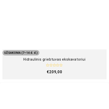
UŽSAKOMA (7–14 d. d.)
Hidraulinis griebtuvas ekskavatoriui
Į
€
209,00
v
e
r
t
i
n
i
m
a
s
:
0