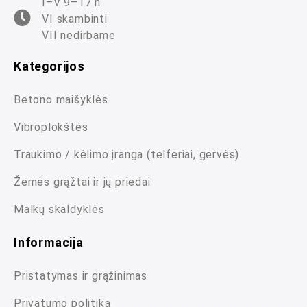
I–V 9–17 h
VI skambinti
VII nedirbame
Kategorijos
Betono maišyklės
Vibroplokštės
Traukimo / kėlimo įranga (telferiai, gervės)
Žemės grąžtai ir jų priedai
Malkų skaldyklės
Informacija
Pristatymas ir grąžinimas
Privatumo politika