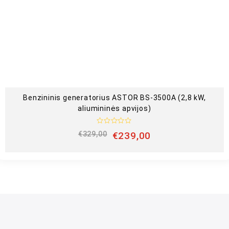
a
s
:
0
i
š
5
Benzininis generatorius ASTOR BS-3500A (2,8 kW,
aliumininės apvijos)
Į
€
329,00
€
239,00
v
e
r
t
i
n
i
m
a
s
:
0
i
š