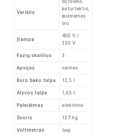
dyzelinis,
keturtaktis,
Variklis
aušinamas
oru
400 V /
Įtampa
230 V
Fazių skaičius
3
Apvijos
varinės
Kuro bako talpa
12,5 l
Alyvos talpa
1,65 l
Paleidimas
elektrinis
Svoris
127 kg
Voltmetras
taip