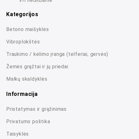
VII nedirbame
Kategorijos
Betono maišyklės
Vibroplokštės
Traukimo / kėlimo įranga (telferiai, gervės)
Žemės grąžtai ir jų priedai
Malkų skaldyklės
Informacija
Pristatymas ir grąžinimas
Privatumo politika
Taisyklės