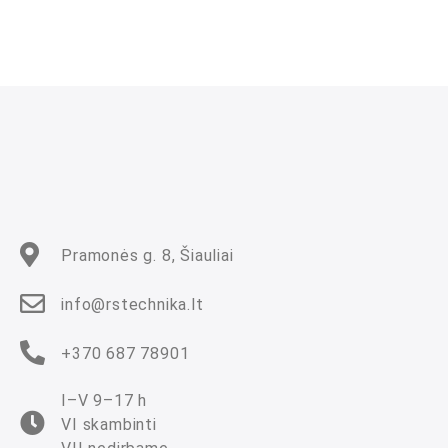
Pramonės g. 8, Šiauliai
info@rstechnika.lt
+370 687 78901
I–V 9–17 h
VI skambinti