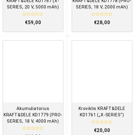
KRAFT&DELE KD1767 (X-
KRAFT&DELE KD1778 (PRO-
SERIES, 20 V, 5000 mAh)
SERIES, 18 V, 2000 mAh)
Į
Į
€
59,00
€
28,00
v
v
e
e
r
r
t
t
i
i
n
n
i
i
m
m
a
a
s
s
:
:
0
0
i
i
š
š
5
5
Akumuliatorius
Kroviklis KRAFT&DELE
KRAFT&DELE KD1779 (PRO-
KD1761 („X-SERIES“)
SERIES, 18 V, 4000 mAh)
Į
€
20,00
v
Į