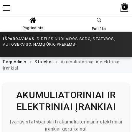
3
Pagrindinis
Paieška
IŠPARDAVIMAS!
DIDELĖS NUOLAIDOS SODO, STATYBOS,
AUTOSERVISO, NAMŲ ŪKIO PREKĖMS!
Pagrindinis
Statybai
Akumuliatoriniai ir elektriniai
įrankiai
AKUMULIATORINIAI IR
ELEKTRINIAI ĮRANKIAI
Įvairūs statybai skirti akumuliatoriniai ir elektriniai
įrankiai gera kaina!