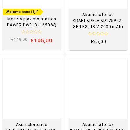
„Valome sandėlį!“
Akumuliatorius
Medžio pjovimo staklės
KRAFT&DELE KD1759 (X-
DAWER DW913 (1650 W)
SERIES, 18 V, 2000 mAh)
Į
Į
€
149,00
€
105,00
€
25,00
v
v
e
e
r
r
t
t
i
i
n
n
i
i
m
m
a
a
s
s
:
:
0
0
i
i
š
š
5
5
Akumuliatorius
Akumuliatorius