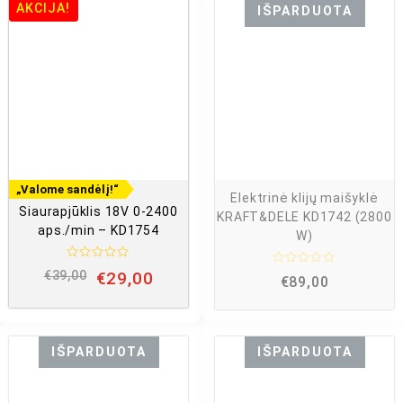
n
AKCIJA!
m
IŠPARDUOTA
i
a
m
s
a
:
s
:
0
0
i
š
i
5
š
5
„Valome sandėlį!“
Elektrinė klijų maišyklė
Siaurapjūklis 18V 0-2400
KRAFT&DELE KD1742 (2800
aps./min – KD1754
W)
Į
Į
€
39,00
€
29,00
€
89,00
v
v
e
e
r
r
t
t
i
i
n
n
i
IŠPARDUOTA
IŠPARDUOTA
i
m
m
a
a
s
s
: