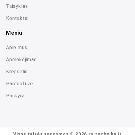
Taisyklės
Kontaktai
Meniu
Apie mus
Apmokėjimas
Krepšelis
Parduotuvė
Paskyra
Visos teisės saugomos © 2026 rs-technika.lt