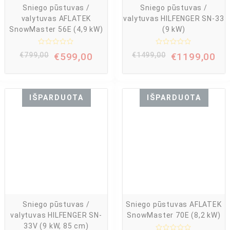
Sniego pūstuvas /
Sniego pūstuvas /
valytuvas AFLATEK
valytuvas HILFENGER SN-33
SnowMaster 56E (4,9 kW)
(9 kW)
Į
Į
€
799,00
€
599,00
€
1499,00
€
1199,00
v
v
e
e
r
r
t
t
i
i
n
n
IŠPARDUOTA
IŠPARDUOTA
i
i
m
m
a
a
s
s
:
:
0
0
i
i
š
š
5
5
Sniego pūstuvas /
Sniego pūstuvas AFLATEK
valytuvas HILFENGER SN-
SnowMaster 70E (8,2 kW)
33V (9 kW, 85 cm)