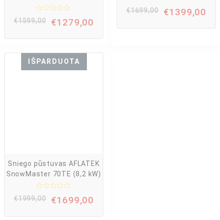
Į
€
1699,00
€
1399,00
v
Į
e
€
1599,00
€
1279,00
v
r
e
t
r
i
t
n
i
i
n
m
IŠPARDUOTA
i
a
m
s
a
:
s
0
:
i
0
š
i
5
š
5
Sniego pūstuvas AFLATEK
SnowMaster 70TE (8,2 kW)
Į
€
1999,00
€
1699,00
v
e
r