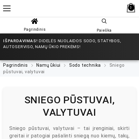
3
Pagrindinis
Paieška
IŠPARDAVIMAS!
DIDELĖS NUOLAIDOS SODO, STATYBOS,
AUTOSERVISO, NAMŲ ŪKIO PREKĖMS!
Pagrindinis
Namų ūkiui
Sodo technika
Sniego
pūstuvai, valytuvai
SNIEGO PŪSTUVAI,
VALYTUVAI
Sniego pūstuvai, valytuvai – tai įrenginiai, skirti
greitai ir patogiai pašalinti sniegą nuo kiemų, takų,