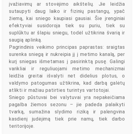
įvažiavimų ar stovėjimo aikštelių. Jie leidžia
sutaupyti daug laiko ir fizinių pastangų, ypač
žiemą, kai sniego kaupiasi gausiai. Šie įrenginiai
efektyviai susidoroja tiek su puriu, tiek su
suplūktu ar šlapiu sniegu, todėl užtikrina švarią ir
saugią aplinką.
Pagrindinis veikimo principas paprastas: sraigtas
surenka sniegą ir nukreipia jį į metimo kanalą, per
kurį sniegas išmetamas į pasirinktą pusę. Galingi
varikliai ir reguliuojami metimo mechanizmai
leidžia greitai išvalyti net didelius plotus, o
valdymo patogumas užtikrina, kad darbą galėtų
atlikti ir mažiau patirties turintys vartotojai.
Sniego pūstuvai bei valytuvai yra nepakeičiama
pagalba žiemos sezonu – jie padeda palaikyti
tvarką, sumažina slydimo riziką ir palengvina
kasdienį judėjimą tiek prie namų, tiek darbo
teritorijoje.