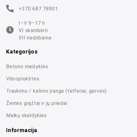
+370 687 78901
I–V 9–17 h
VI skambinti
VII nedirbame
Kategorijos
Betono maišyklės
Vibroplokštės
Traukimo / kėlimo įranga (telferiai, gervės)
Žemės grąžtai ir jų priedai
Malkų skaldyklės
Informacija