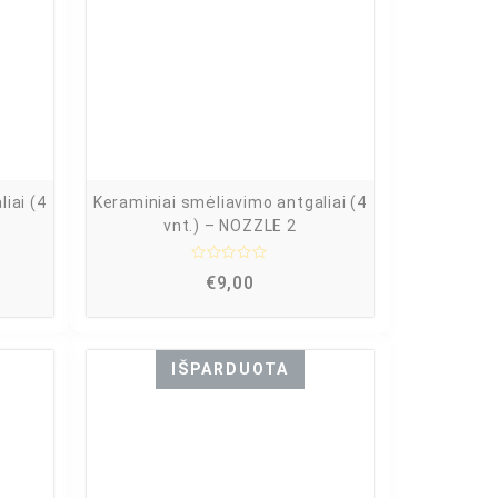
:
0
i
š
5
iai (4
Keraminiai smėliavimo antgaliai (4
vnt.) – NOZZLE 2
Į
€
9,00
v
e
r
t
i
n
IŠPARDUOTA
i
m
a
s
:
0
i
š
5