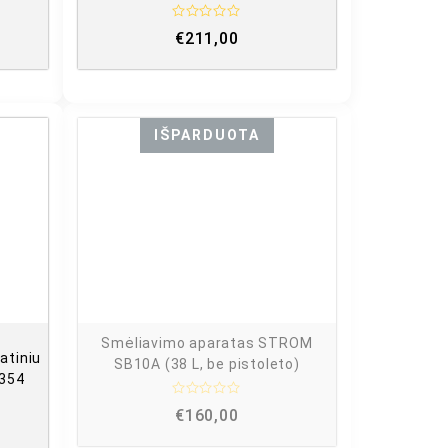
Į
€
211,00
v
e
r
t
i
n
i
m
IŠPARDUOTA
a
s
:
0
i
š
5
Smėliavimo aparatas STROM
atiniu
SB10A (38 L, be pistoleto)
0354
Į
€
160,00
v
e
r