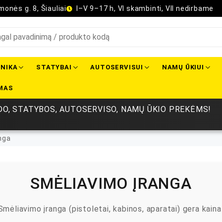
onės g. 8, Šiauliai
I–V 9–17 h, VI skambinti, VII nedirbame
NIKA
STATYBAI
AUTOSERVISUI
NAMŲ ŪKIUI
MAS
O, STATYBOS, AUTOSERVISO, NAMŲ ŪKIO PREKĖMS!
nga
SMĖLIAVIMO ĮRANGA
Smėliavimo įranga (pistoletai, kabinos, aparatai) gera kaina