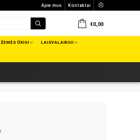
Apie mus
Kontaktai
€
0,00
ŽEMĖS ŪKIUI
LAISVALAIKIUI
!