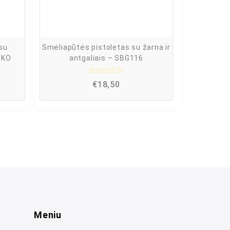
su
Smėliapūtės pistoletas su žarna ir
GEKO
antgaliais – SBG116
Į
€
18,50
v
e
r
t
i
n
i
m
a
s
:
0
i
š
5
Meniu