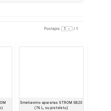
Puslapis
1
/
1
ROM
Smėliavimo aparatas STROM SB20
o)
(76 L, su pistoletu)