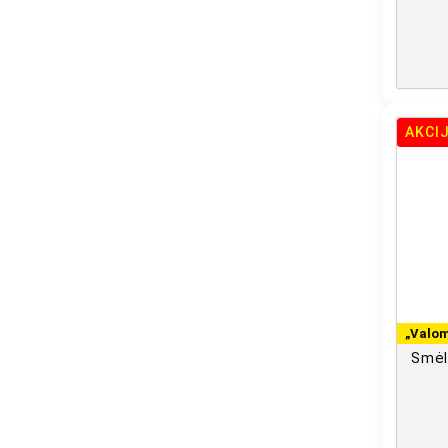
AKCI
„Valom
Smėl