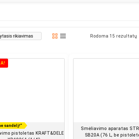
Rodoma 15 rezultatų
JA!
e sandėlį!“
Smėliavimo aparatas ST
vimo pistoletas KRAFT&DELE
SB20A (76 L, be pistolet