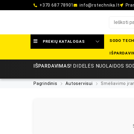
+370 687 78901
info@rstechnika.lt
Pram
SODO TECH
PREKIŲ KATALOGAS
IŠPARDAVI
IŠPARDAVIMAS!
DIDELĖS NUOLAIDOS SOD
Pagrindinis
Autoservisui
Smėliavimo įra