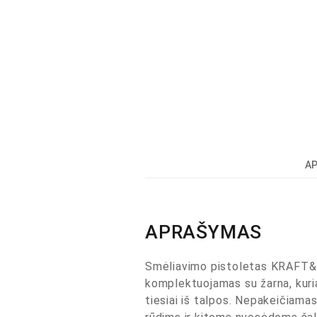
A
APRAŠYMAS
Smėliavimo pistoletas KRAFT
komplektuojamas su žarna, kuri
tiesiai iš talpos. Nepakeičiama