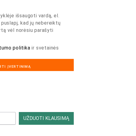
yklėje išsaugoti vardą, el.
 puslapį, kad jų nebereiktų
artą vėl norėsiu parašyti
tumo politika
ir svetainės
UŽDUOTI KLAUSIMĄ