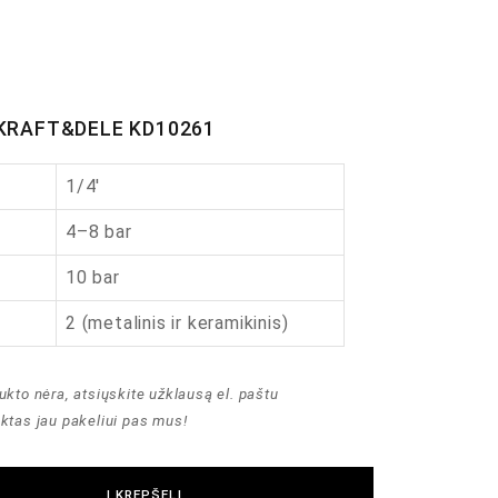
s KRAFT&DELE KD10261
1/4′
4–8 bar
10 bar
2 (metalinis ir keramikinis)
ukto nėra, atsiųskite užklausą el. paštu
uktas jau pakeliui pas mus!
Į KREPŠELĮ