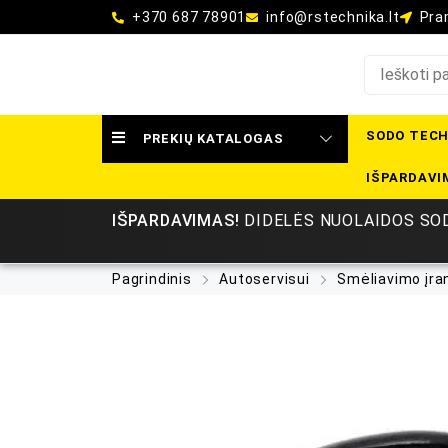
+370 687 78901
info@rstechnika.lt
Pram
SODO TECH
PREKIŲ KATALOGAS
IŠPARDAVI
IŠPARDAVIMAS!
DIDELĖS NUOLAIDOS SOD
Pagrindinis
Autoservisui
Smėliavimo įra