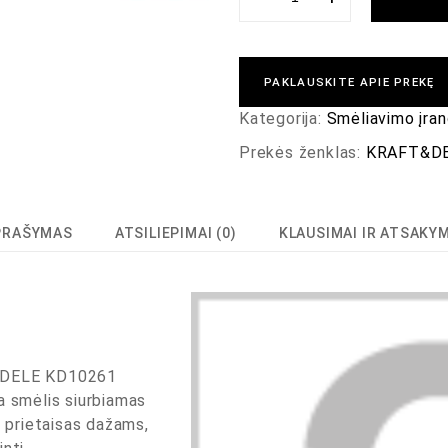
PAKLAUSKITE APIE PREKĘ
Kategorija:
Smėliavimo įra
Prekės ženklas:
KRAFT&D
PRAŠYMAS
ATSILIEPIMAI (0)
KLAUSIMAI IR ATSAKY
&DELE KD10261
a smėlis siurbiamas
s prietaisas dažams,