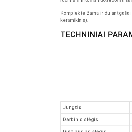
rūdims ir kitoms nuosėdoms šali
Komplekte žarna ir du antgaliai 
keramikinis).
TECHNINIAI PARA
Jungtis
Darbinis slėgis
Didžiausias slėgis