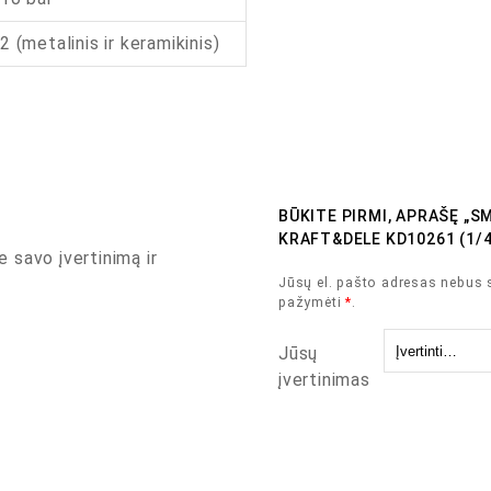
2 (metalinis ir keramikinis)
BŪKITE PIRMI, APRAŠĘ „S
KRAFT&DELE KD10261 (1/4′
e savo įvertinimą ir
Jūsų el. pašto adresas nebus 
pažymėti
*
.
Jūsų
įvertinimas