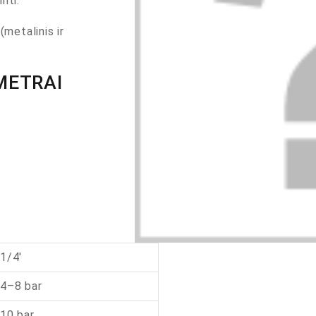
nti.
(metalinis ir
METRAI
1/4′
4–8 bar
10 bar