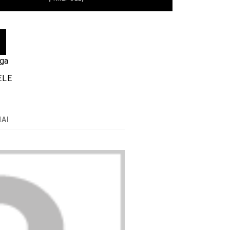
nga
ELE
MAI