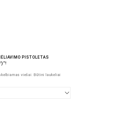
MĖLIAVIMO PISTOLETAS
)“!
skelbiamas viešai.
Būtini laukeliai