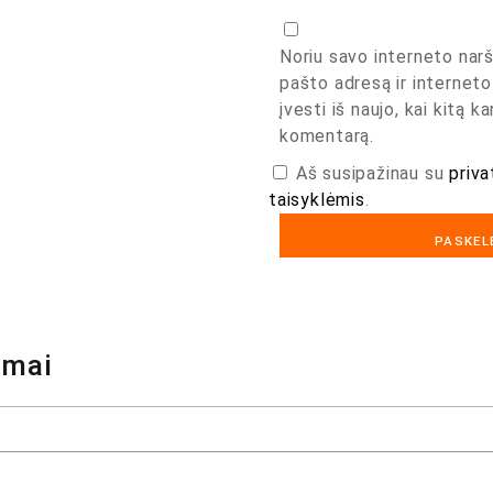
Noriu savo interneto narš
pašto adresą ir interneto
įvesti iš naujo, kai kitą k
komentarą.
Aš susipažinau su
priva
taisyklėmis
.
ymai