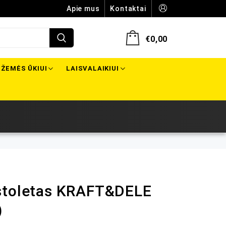
Apie mus
Kontaktai
€
0,00
ŽEMĖS ŪKIUI
LAISVALAIKIUI
stoletas KRAFT&DELE
)