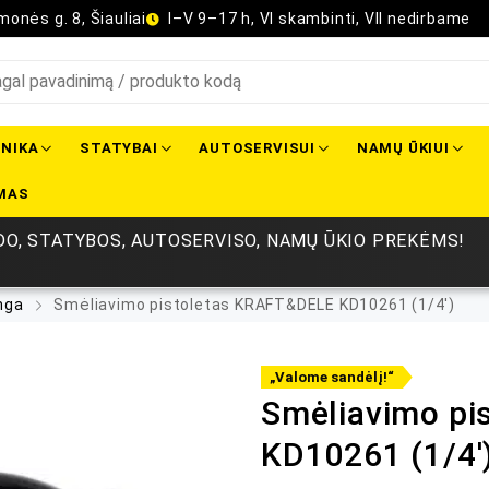
onės g. 8, Šiauliai
I–V 9–17 h, VI skambinti, VII nedirbame
NIKA
STATYBAI
AUTOSERVISUI
NAMŲ ŪKIUI
MAS
O, STATYBOS, AUTOSERVISO, NAMŲ ŪKIO PREKĖMS!
nga
Smėliavimo pistoletas KRAFT&DELE KD10261 (1/4′)
„Valome sandėlį!“
Smėliavimo pi
KD10261 (1/4′