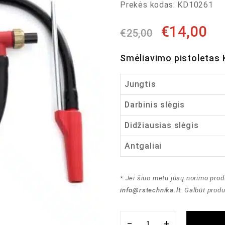
Prekės kodas:
KD10261
€
14,00
€
25,00
Smėliavimo pistoleta
Jungtis
Darbinis slėgis
Didžiausias slėgis
Antgaliai
* Jei šiuo metu jūsų norimo prod
info@rstechnika.lt
. Galbūt prod
−
+