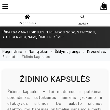
3
Pagrindinis
Paieška
IŠPARDAVIMAS!
DIDELĖS NUOLAIDOS SODO, STATYBOS,
AUTOSERVISO, NAMŲ ŪKIO PREKĖMS!
Pagrindinis
Namų ūkiui
Šildymo įranga
Krosnelės,
židiniai
Židinio kapsulės
ŽIDINIO KAPSULĖS
Židinio kapsulės – tai modernus ir patikimas
sprendimas, suteikiantis namams jaukumo ir
efektyvios šilumos. Dėl aukšto šilumos
efektyvumo kapsulės optimaliai panaudoja malkų