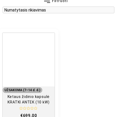
Filtruoti
UŽSAKOMA (7–14 d. d.)
Ketaus židinio kapsulė
KRATKI ANTEK (10 kW)
Į
€
699,00
v