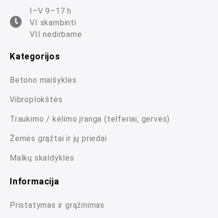
I–V 9–17 h
VI skambinti
VII nedirbame
Kategorijos
Betono maišyklės
Vibroplokštės
Traukimo / kėlimo įranga (telferiai, gervės)
Žemės grąžtai ir jų priedai
Malkų skaldyklės
Informacija
Pristatymas ir grąžinimas