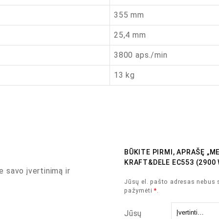
355 mm
25,4 mm
3800 aps./min
13 kg
BŪKITE PIRMI, APRAŠĘ „
KRAFT&DELE EC553 (2900 
e savo įvertinimą ir
Jūsų el. pašto adresas nebus 
pažymėti
*
.
Jūsų