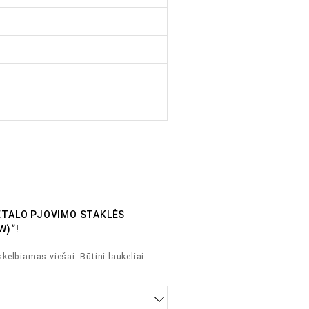
METALO PJOVIMO STAKLĖS
W)“!
skelbiamas viešai.
Būtini laukeliai