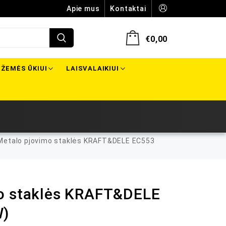
Apie mus
Kontaktai
€
0,00
ŽEMĖS ŪKIUI
LAISVALAIKIUI
etalo pjovimo staklės KRAFT&DELE EC553
o staklės KRAFT&DELE
W)