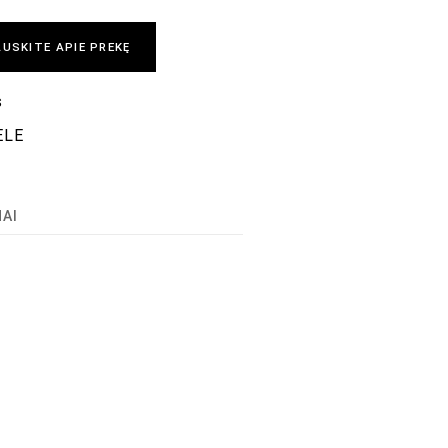
USKITE APIE PREKĘ
s
ELE
MAI