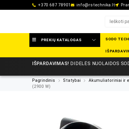
+370 687 78901
info@rstechnika.lt
Pram
SODO TECH
PREKIŲ KATALOGAS
IŠPARDAVI
IŠPARDAVIMAS!
DIDELĖS NUOLAIDOS SOD
Pagrindinis
Statybai
Akumuliatoriniai ir e
(2900 W)