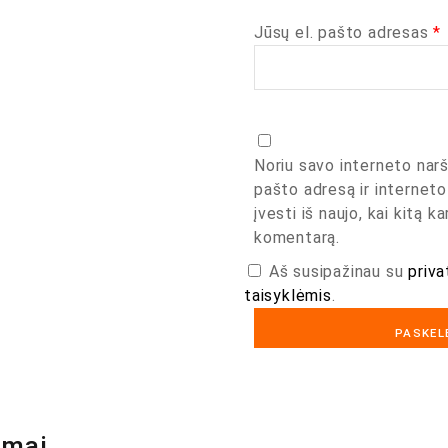
Jūsų el. pašto adresas
*
Noriu savo interneto narš
pašto adresą ir interneto
įvesti iš naujo, kai kitą k
komentarą.
Aš susipažinau su
priva
taisyklėmis
.
ymai