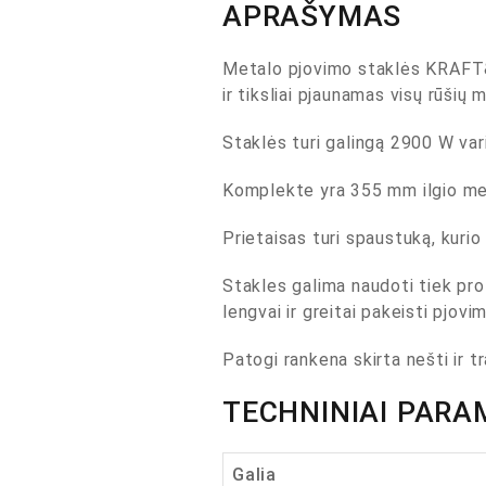
APRAŠYMAS
Metalo pjovimo staklės KRAFT&D
ir tiksliai pjaunamas visų rūšių m
Staklės turi galingą 2900 W vari
Komplekte yra 355 mm ilgio meta
Prietaisas turi spaustuką, kurio
Stakles galima naudoti tiek prof
lengvai ir greitai pakeisti pjov
Patogi rankena skirta nešti ir t
TECHNINIAI PARA
Galia