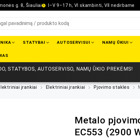
onės g. 8, Šiauliai
I–V 9–17 h, VI skambinti, VII nedirbame
NIKA
STATYBAI
AUTOSERVISUI
NAMŲ ŪKIUI
MAS
O, STATYBOS, AUTOSERVISO, NAMŲ ŪKIO PREKĖMS!
lektriniai įrankiai
Elektriniai įrankiai
Pjovimo staklės
M
Metalo pjovim
EC553 (2900 