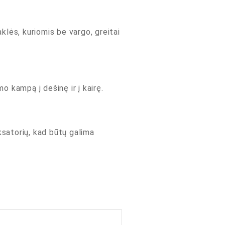
ės, kuriomis be vargo, greitai
 kampą į dešinę ir į kairę.
ksatorių, kad būtų galima