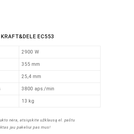
ės KRAFT&DELE EC553
2900 W
355 mm
25,4 mm
s
3800 aps./min
13 kg
ukto nėra, atsiųskite užklausą el. paštu
uktas jau pakeliui pas mus!