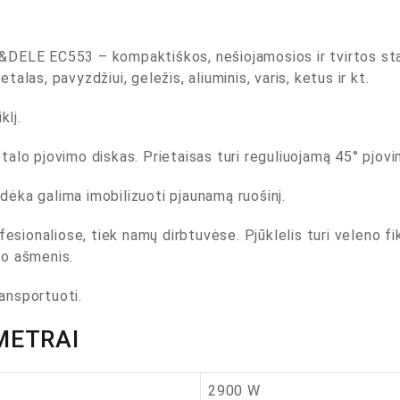
ELE EC553 – kompaktiškos, nešiojamosios ir tvirtos stakl
etalas, pavyzdžiui, geležis, aliuminis, varis, ketus ir kt.
klį.
lo pjovimo diskas. Prietaisas turi reguliuojamą 45° pjovimo
 dėka galima imobilizuoti pjaunamą ruošinį.
esionaliose, tiek namų dirbtuvėse. Pjūklelis turi veleno fi
imo ašmenis.
ransportuoti.
METRAI
2900 W