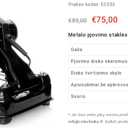
Prekės kodas:
EC553
€
75,00
€
89,00
Metalo pjovimo stakl
Galia
Pjovimo disko skersmuo
Disko tvirtinimo skylė
Apsisukimai be apkrovo
Svoris
* Jei šiuo metu jūsų norimo prod
info@rstechnika.lt
. Galbūt prod