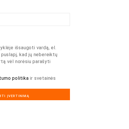
yklėje išsaugoti vardą, el.
 puslapį, kad jų nebereiktų
artą vėl norėsiu parašyti
tumo politika
ir svetainės