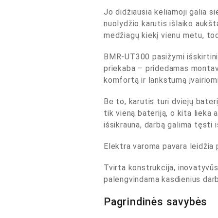
Jo didžiausia keliamoji galia s
nuolydžio karutis išlaiko aukšt
medžiagų kiekį vienu metu, tod
BMR-UT300 pasižymi išskirtiniu 
priekaba – pridedamas montavimo
komfortą ir lankstumą įvairiom
Be to, karutis turi dviejų bate
tik vieną bateriją, o kita liek
išsikrauna, darbą galima tęsti i
Elektra varoma pavara leidžia pa
Tvirta konstrukcija, inovatyvū
palengvindama kasdienius darb
Pagrindinės savybės