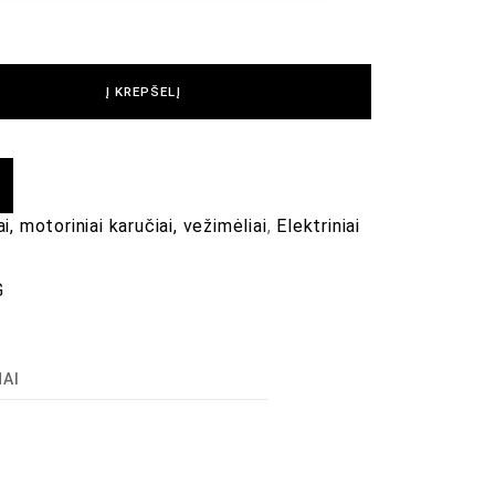
Į KREPŠELĮ
i, motoriniai karučiai, vežimėliai
,
Elektriniai
G
MAI