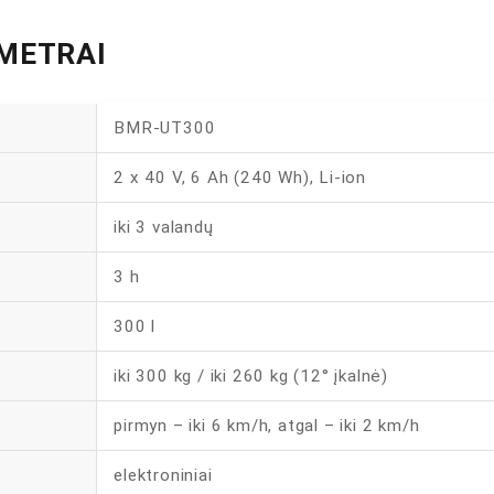
METRAI
BMR-UT300
2 x 40 V, 6 Ah (240 Wh), Li-ion
iki 3 valandų
3 h
300 l
iki 300 kg / iki 260 kg (12° įkalnė)
pirmyn – iki 6 km/h, atgal – iki 2 km/h
elektroniniai