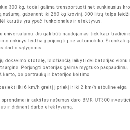
iekia 300 kg, todėl galima transportuoti net sunkiausius kr
ą našumą, gabenant iki 260 kg krovinį. 300 litrų talpa leidži
ėl karutis yra ypač funkcionalus ir efektyvus.
universalumu. Jis gali būti naudojamas tiek kaip tradicinis
 rinkinys leidžia jį prijungti prie automobilio. Ši unikali 
is darbo sąlygomis.
rijų dokavimo stotelę, leidžiančią laikyti dvi baterijas vien
a atsarginė. Perjungti baterijas galima mygtuko paspaudimu, t
š karto, be pertraukų ir baterijos keitimo.
siekti iki 6 km/h greitį į priekį ir iki 2 km/h atbuline eiga.
s sprendimai ir aukštas našumas daro BMR-UT300 investicija
us ir didinant darbo efektyvumą.