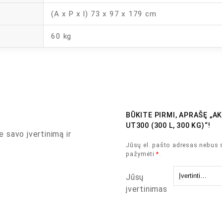
(A x P x I) 73 x 97 x 179 cm
60 kg
BŪKITE PIRMI, APRAŠĘ „A
UT300 (300 L, 300 KG)“!
e savo įvertinimą ir
Jūsų el. pašto adresas nebus 
pažymėti
*
.
Jūsų
įvertinimas