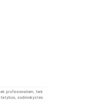
iek profesionaliam, tiek
 statybos, sodininkystės