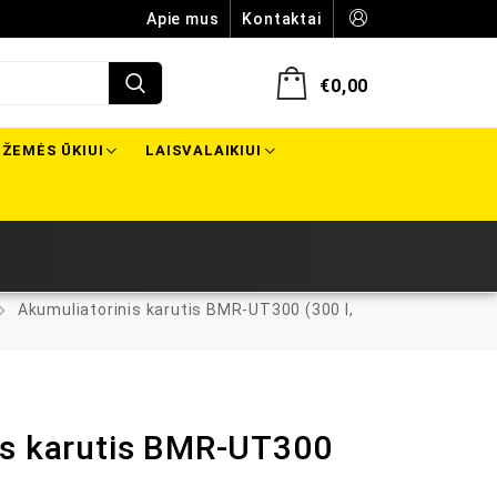
Apie mus
Kontaktai
€
0,00
ŽEMĖS ŪKIUI
LAISVALAIKIUI
Akumuliatorinis karutis BMR-UT300 (300 l,
is karutis BMR-UT300