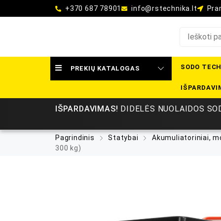
+370 687 78901
info@rstechnika.lt
Pram
SODO TECH
PREKIŲ KATALOGAS
IŠPARDAVI
IŠPARDAVIMAS!
DIDELĖS NUOLAIDOS SOD
Pagrindinis
Statybai
Akumuliatoriniai, mo
300 kg)