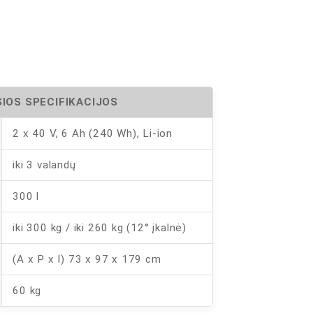
0
IOS SPECIFIKACIJOS
2 x 40 V, 6 Ah (240 Wh), Li-ion
iki 3 valandų
300 l
iki 300 kg / iki 260 kg (12° įkalnė)
(A x P x I) 73 x 97 x 179 cm
60 kg