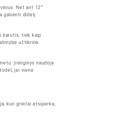
ovinius. Net ant 12°
a gabenti didelį
 karutis, tiek kaip
galimybė užtikrina
u metu. Įrenginys naudoja
odėl, jei viena
, kuri greitai atsiperka,