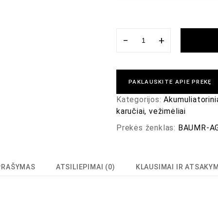
−
+
PAKLAUSKITE APIE PREKĘ
Kategorijos:
Akumuliatorinia
karučiai, vežimėliai
Prekės ženklas:
BAUMR-A
PRAŠYMAS
ATSILIEPIMAI (0)
KLAUSIMAI IR ATSAKY