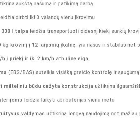
tikrina aukštą našumą ir patikimą darbą
eidžia dirbti iki 3 valandų vienu įkrovimu
r 300 l talpa
leidžia transportuoti didesnį kiekį sunkių krovi
0 kg krovinį į 12 laipsnių įkalnę
, yra našus ir stabilus net
/h į priekį ir iki 2 km/h atbuline eiga
ema
(EBS/BAS) suteikia visišką greičio kontrolę ir saugumą
ri milteliniu būdu dažyta konstrukcija
užtikrina ilgaamži
aterijoms
leidžia laikyti abi baterijas vienu metu
tuityvus valdymas
užtikrina lengvą naudojimą net mažiau