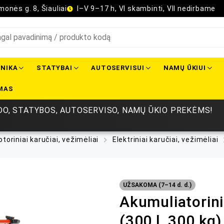
onės g. 8, Šiauliai
I–V 9–17 h, VI skambinti, VII nedirbame
NIKA
STATYBAI
AUTOSERVISUI
NAMŲ ŪKIUI
MAS
O, STATYBOS, AUTOSERVISO, NAMŲ ŪKIO PREKĖMS!
toriniai karučiai, vežimėliai
Elektriniai karučiai, vežimėliai
UŽSAKOMA (7–14 d. d.)
Akumuliatorin
(300 l, 300 kg)