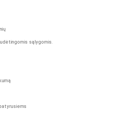
nių
 sudėtingomis sąlygomis.
škumą
 patyrusiems