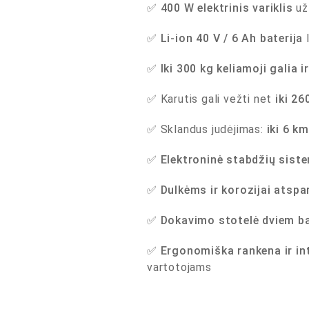
✅
400 W elektrinis variklis
už
✅
Li-ion 40 V / 6 Ah baterija
l
✅
Iki 300 kg keliamoji galia i
✅ Karutis gali vežti net
iki 26
✅ Sklandus judėjimas:
iki 6 km
✅
Elektroninė stabdžių sist
✅
Dulkėms ir korozijai atspa
✅
Dokavimo stotelė dviem b
✅
Ergonomiška rankena ir in
vartotojams