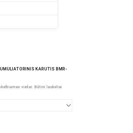
KUMULIATORINIS KARUTIS BMR-
skelbiamas viešai.
Būtini laukeliai