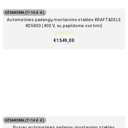
UŽSAKOMA (7–14 d. d.)
Automatinės padangų montavimo staklės KRAFT&DELE
KD5800 (400 V, su papildoma svirtimi)
Į
€
1549,00
v
e
r
t
i
n
i
m
a
s
:
0
i
š
5
UŽSAKOMA (7–14 d. d.)
Pusiau automatinės padangų montavimo staklės