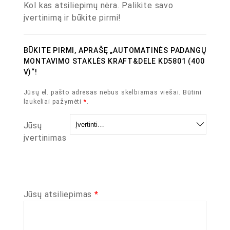
Kol kas atsiliepimų nėra. Palikite savo
įvertinimą ir būkite pirmi!
BŪKITE PIRMI, APRAŠĘ „AUTOMATINĖS PADANGŲ
MONTAVIMO STAKLĖS KRAFT&DELE KD5801 (400
V)“!
Jūsų el. pašto adresas nebus skelbiamas viešai.
Būtini
laukeliai pažymėti
*
.
Jūsų
įvertinimas
Jūsų atsiliepimas
*