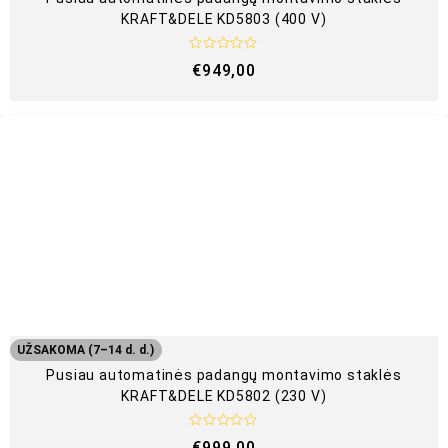
KRAFT&DELE KD5803 (400 V)
Į
€
949,00
v
e
r
t
i
n
i
m
a
s
:
0
i
š
5
UŽSAKOMA (7–14 d. d.)
Pusiau automatinės padangų montavimo staklės
KRAFT&DELE KD5802 (230 V)
Į
€
999,00