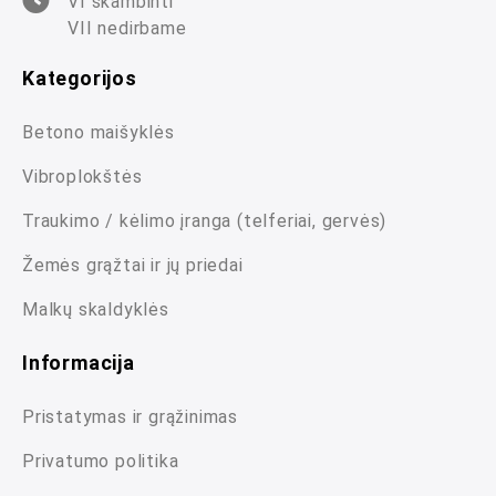
VI skambinti
VII nedirbame
Kategorijos
Betono maišyklės
Vibroplokštės
Traukimo / kėlimo įranga (telferiai, gervės)
Žemės grąžtai ir jų priedai
Malkų skaldyklės
Informacija
Pristatymas ir grąžinimas
Privatumo politika