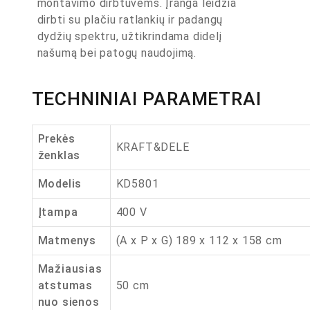
montavimo dirbtuvėms. Įranga leidžia
dirbti su plačiu ratlankių ir padangų
dydžių spektru, užtikrindama didelį
našumą bei patogų naudojimą.
TECHNINIAI PARAMETRAI
Prekės
KRAFT&DELE
ženklas
Modelis
KD5801
Įtampa
400 V
Matmenys
(A x P x G) 189 x 112 x 158 cm
Mažiausias
atstumas
50 cm
nuo sienos