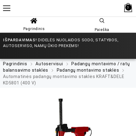
3
Pagrindinis
Paieška
IŠPARDAVIMAS!
DIDELĖS NUOLAIDOS SODO, STATYBOS,
AUTOSERVISO, NAMŲ ŪKIO PREKĖMS!
Pagrindinis
Autoservisui
Padangų montavimo / ratų
balansavimo staklės
Padangų montavimo staklės
Automatinės padangų montavimo staklės KRAFT&DELE
KD5801 (400 V)