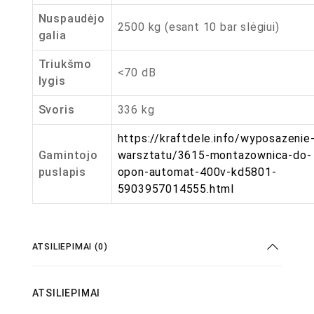
Nuspaudėjo
2500 kg (esant 10 bar slėgiui)
galia
Triukšmo
<70 dB
lygis
Svoris
336 kg
https://kraftdele.info/wyposazenie
Gamintojo
warsztatu/3615-montazownica-do-
puslapis
opon-automat-400v-kd5801-
5903957014555.html
ATSILIEPIMAI (0)
ATSILIEPIMAI