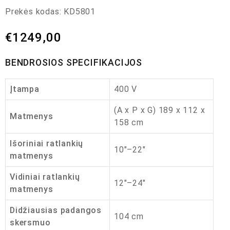
Prekės kodas:
KD5801
€
1249,00
BENDROSIOS SPECIFIKACIJOS
Įtampa
400 V
(A x P x G) 189 x 112 x
Matmenys
158 cm
Išoriniai ratlankių
10″–22″
matmenys
Vidiniai ratlankių
12″–24″
matmenys
Didžiausias padangos
104 cm
skersmuo