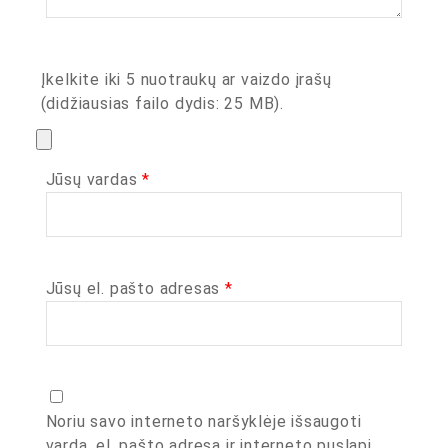
Įkelkite iki 5 nuotraukų ar vaizdo įrašų
(didžiausias failo dydis: 25 MB).
Jūsų vardas
*
Jūsų el. pašto adresas
*
Noriu savo interneto naršyklėje išsaugoti
vardą, el. pašto adresą ir interneto puslapį,