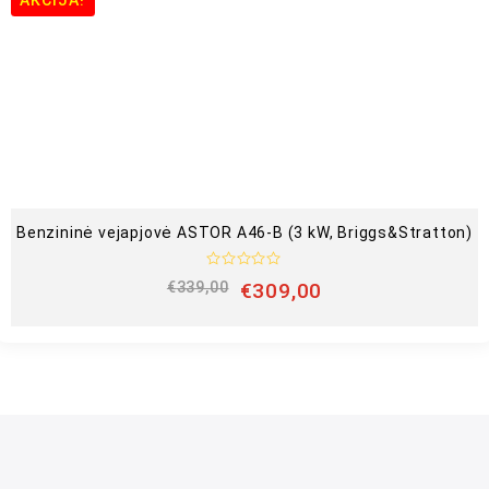
i
m
a
s
:
0
i
š
5
Benzininė vejapjovė ASTOR A46-B (3 kW, Briggs&Stratton)
Į
€
339,00
€
309,00
v
e
r
t
i
n
i
m
a
s
:
0
i
š