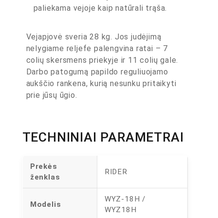
paliekama vejoje kaip natūrali trąša.
Vejapjovė sveria 28 kg. Jos judėjimą
nelygiame reljefe palengvina ratai – 7
colių skersmens priekyje ir 11 colių gale.
Darbo patogumą papildo reguliuojamo
aukščio rankena, kurią nesunku pritaikyti
prie jūsų ūgio.
TECHNINIAI PARAMETRAI
Prekės
RIDER
ženklas
WYZ-18H /
Modelis
WYZ18H