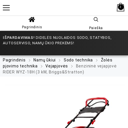
3
Pagrindinis
Paieška
IŠPARDAVIMAS!
DIDELĖS NUOLAIDOS SODO, STATYBOS,
AUTOSERVISO, NAMŲ ŪKIO PREKĖMS!
Pagrindinis
Namų ūkiui
Sodo technika
Žolės
pjovimo technika
Vejapjovės
Benzininė vejapjovė
RIDER WYZ-18H (3 kW, Briggs&Stratton)