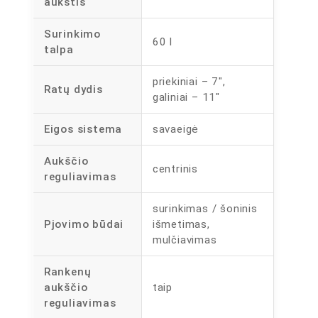
aukštis
Surinkimo
60 l
talpa
priekiniai – 7″,
Ratų dydis
galiniai – 11″
Eigos sistema
savaeigė
Aukščio
centrinis
reguliavimas
surinkimas / šoninis
Pjovimo būdai
išmetimas,
mulčiavimas
Rankenų
aukščio
taip
reguliavimas