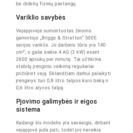
be didelių fizinių pastangų.
Variklio savybės
Vejapjovėje sumontuotas žinomo
gamintojo „Briggs & Stratton“ 500E
serijos variklis. Jo darbinis tūris yra 140
cm³, o galia siekia 4 AG (3 kW) esant
2600 apsukų per minutę. Tai užtikrina
stabilų įrenginio veikimą reguliariai
prižiūrint veją. Sklandžiam darbui palaikyti
įrenginys turi 0,8 litro talpos kuro baką ir
0,6 litro alyvos talpą.
Pjovimo galimybės ir eigos
sistema
Kadangi šis modelis yra savaeigis, dirbant
vejapjovė juda pati, todėl jos nereikia