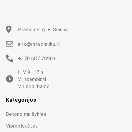
5
Pramonės g. 8, Šiauliai
info@rstechnika.lt
+370 687 78901
I–V 9–17 h
VI skambinti
VII nedirbame
Kategorijos
Betono maišyklės
Vibroplokštės