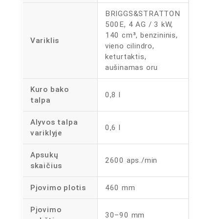
BRIGGS&STRATTON
500E, 4 AG / 3 kW,
140 cm³, benzininis,
Variklis
vieno cilindro,
keturtaktis,
aušinamas oru
Kuro bako
0,8 l
talpa
Alyvos talpa
0,6 l
variklyje
Apsukų
2600 aps./min
skaičius
Pjovimo plotis
460 mm
Pjovimo
30–90 mm