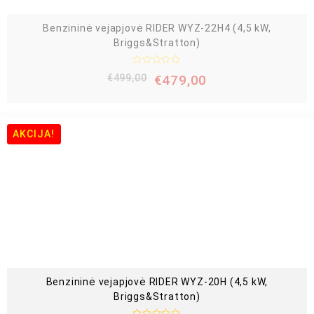
Benzininė vejapjovė RIDER WYZ-22H4 (4,5 kW,
Briggs&Stratton)
Į
€
499,00
€
479,00
v
e
r
t
i
n
AKCIJA!
i
m
a
s
:
0
i
š
5
Benzininė vejapjovė RIDER WYZ-20H (4,5 kW,
Briggs&Stratton)