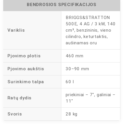
BENDROSIOS SPECIFIKACIJOS
BRIGGS&STRATTON
500E, 4 AG / 3 kW, 140
Variklis
cm³, benzininis, vieno
cilindro, keturtaktis,
aušinamas oru
Pjovimo plotis
460 mm
Pjovimo aukštis
30–90 mm
Surinkimo talpa
60 l
priekiniai – 7″, galiniai –
Ratų dydis
11″
Svoris
28 kg