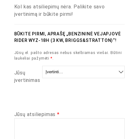
Kol kas atsiliepimų nėra. Palikite savo
įvertinimą ir būkite pirmi!
BŪKITE PIRMI, APRAŠĘ „BENZININĖ VEJAPJOVĖ
RIDER WYZ-18H (3 KW, BRIGGS&STRATTON)“!
Jūsų el. pašto adresas nebus skelbiamas viešai.
Būtini
laukeliai pažymėti
*
.
Jūsų
įvertinimas
Jūsų atsiliepimas
*