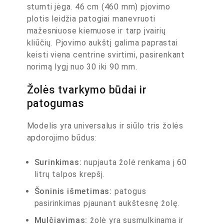
stumti jėga. 46 cm (460 mm) pjovimo
plotis leidžia patogiai manevruoti
mažesniuose kiemuose ir tarp įvairių
kliūčių. Pjovimo aukštį galima paprastai
keisti viena centrine svirtimi, pasirenkant
norimą lygį nuo 30 iki 90 mm.
Žolės tvarkymo būdai ir
patogumas
Modelis yra universalus ir siūlo tris žolės
apdorojimo būdus:
Surinkimas:
nupjauta žolė renkama į 60
litrų talpos krepšį.
Šoninis išmetimas:
patogus
pasirinkimas pjaunant aukštesnę žolę.
Mulčiavimas:
žolė yra susmulkinama ir