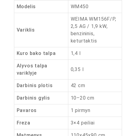
Modelis
WM450
WEIMA WM156F/P,
2,5 AG / 1,9 kW,
Variklis
benzininis,
keturtaktis
Kuro bako talpa
1,4 l
Alyvos talpa
0,35 l
variklyje
Darbinis plotis
42 cm
Darbinis gylis
10–20 cm
Pavaros
1 pirmyn
Freza
3×4 peiliai
Matmenys
110x45x90 cm