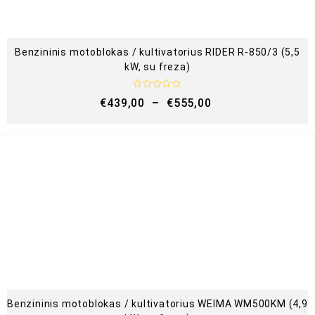
Benzininis motoblokas / kultivatorius RIDER R-850/3 (5,5
kW, su freza)
Į
€
439,00
–
€
555,00
v
e
r
t
i
n
i
m
a
s
:
0
i
š
5
Benzininis motoblokas / kultivatorius WEIMA WM500KM (4,9