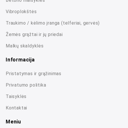
Betono maišyklės
Vibroplokštės
Traukimo / kėlimo įranga (telferiai, gervės)
Žemės grąžtai ir jų priedai
Malkų skaldyklės
Informacija
Pristatymas ir grąžinimas
Privatumo politika
Taisyklės
Kontaktai
Meniu