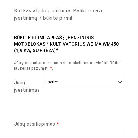
Kol kas atsiliepimų nėra. Palikite savo
įvertinimą ir būkite pirmi!
BŪKITE PIRMI, APRAŠĘ „BENZININIS
MOTOBLOKAS / KULTIVATORIUS WEIMA WM450
(1,9 KW, SU FREZA)“!
Jūsų el. pašto adresas nebus skelbiamas viešai.
Būtini
laukeliai pažymėti
*
.
Jūsų
įvertinimas
Jūsų atsiliepimas
*