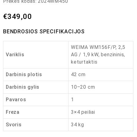
Prekės kodas:
2024WM450
€
349,00
BENDROSIOS SPECIFIKACIJOS
WEIMA WM156F/P, 2,5
Variklis
AG / 1,9 kW, benzininis,
keturtaktis
Darbinis plotis
42 cm
Darbinis gylis
10–20 cm
Pavaros
1
Freza
3×4 peiliai
Svoris
34 kg