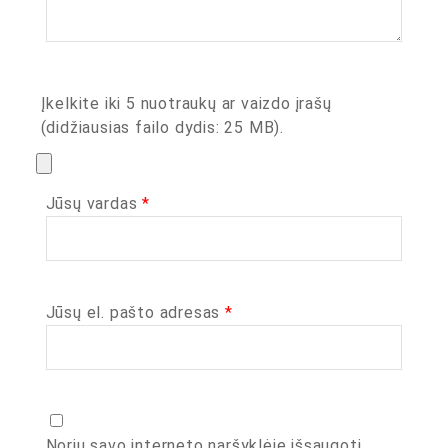
Įkelkite iki 5 nuotraukų ar vaizdo įrašų
(didžiausias failo dydis: 25 MB).
Jūsų vardas
*
Jūsų el. pašto adresas
*
Noriu savo interneto naršyklėje išsaugoti