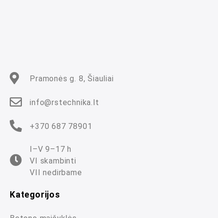
s
:
0
i
š
5
Pramonės g. 8, Šiauliai
info@rstechnika.lt
+370 687 78901
I–V 9–17 h
VI skambinti
VII nedirbame
Kategorijos