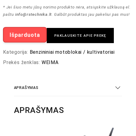
* Jei šiuo metu jūsų norimo produkto nėra, atsiųskite užklausą el.
paštu
info@rstechnika.lt
. Galbūt produktas jau pakeliui pas mus!
Išparduota
PAKLAUSKITE APIE PREKĘ
Kategorija:
Benzininiai motoblokai / kultivatoriai
Prekės ženklas:
WEIMA
APRAŠYMAS
APRAŠYMAS