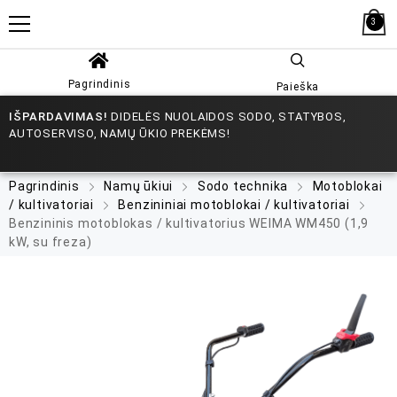
3
Pagrindinis
Paieška
IŠPARDAVIMAS!
DIDELĖS NUOLAIDOS SODO, STATYBOS,
AUTOSERVISO, NAMŲ ŪKIO PREKĖMS!
Pagrindinis
Namų ūkiui
Sodo technika
Motoblokai
/ kultivatoriai
Benzininiai motoblokai / kultivatoriai
Benzininis motoblokas / kultivatorius WEIMA WM450 (1,9
kW, su freza)