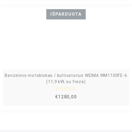
t
i
n
IŠPARDUOTA
i
m
a
s
:
0
i
š
5
Benzininis motoblokas / kultivatorius WEIMA WM1100FE-6
(11,9 kW, su freza)
Į
€
1280,00
v
e
r
t
i
n
i
m
a