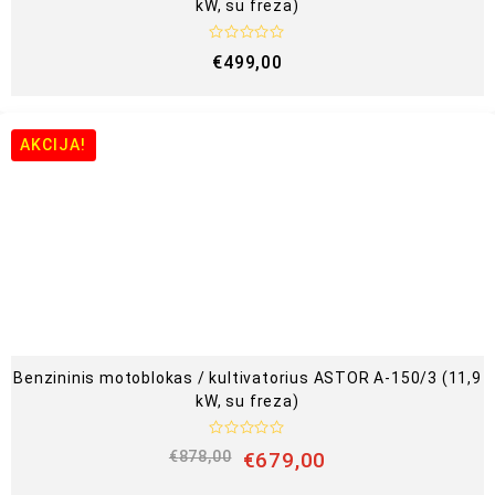
kW, su freza)
Į
€
499,00
v
e
r
t
i
n
AKCIJA!
i
m
a
s
:
0
i
š
5
Benzininis motoblokas / kultivatorius ASTOR A-150/3 (11,9
kW, su freza)
Į
€
878,00
€
679,00
v
e
r