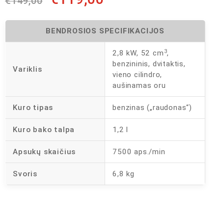
€
149,00
BENDROSIOS SPECIFIKACIJOS
3
2,8 kW, 52 cm
,
benzininis, dvitaktis,
Variklis
vieno cilindro,
aušinamas oru
Kuro tipas
benzinas („raudonas“)
Kuro bako talpa
1,2 l
Apsukų skaičius
7500 aps./min
Svoris
6,8 kg