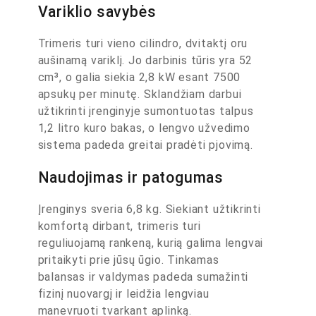
Variklio savybės
Trimeris turi vieno cilindro, dvitaktį oru
aušinamą variklį. Jo darbinis tūris yra 52
cm³, o galia siekia 2,8 kW esant 7500
apsukų per minutę. Sklandžiam darbui
užtikrinti įrenginyje sumontuotas talpus
1,2 litro kuro bakas, o lengvo užvedimo
sistema padeda greitai pradėti pjovimą.
Naudojimas ir patogumas
Įrenginys sveria 6,8 kg. Siekiant užtikrinti
komfortą dirbant, trimeris turi
reguliuojamą rankeną, kurią galima lengvai
pritaikyti prie jūsų ūgio. Tinkamas
balansas ir valdymas padeda sumažinti
fizinį nuovargį ir leidžia lengviau
manevruoti tvarkant aplinką.