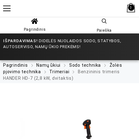
3
Pagrindinis
Paieška
IŠPARDAVIMAS!
DIDELĖS NUOLAIDOS SODO, STATYBOS,
AUTOSERVISO, NAMŲ ŪKIO PREKĖMS!
Pagrindinis
Namų ūkiui
Sodo technika
Žolės
pjovimo technika
Trimeriai
Benzininis trimeris
HANDER HD-7 (2,8 kW, dvitaktis)