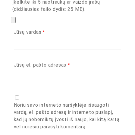
Įkelkite iki 5 nuotraukų ar vaizdo įrašų
(didžiausias failo dydis: 25 MB).
Jūsų vardas
*
Jūsų el. pašto adresas
*
Noriu savo interneto naršyklėje išsaugoti
vardą, el. pašto adresą ir interneto puslapį,
kad jų nebereiktų įvesti iš naujo, kai kitą kartą
vėl norėsiu parašyti komentarą.