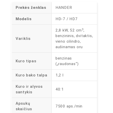
Prekės ženklas
HANDER
Modelis
HD-7 / HD7
3
2,8 kW, 52 cm
,
benzininis, dvitaktis,
Variklis
vieno cilindro,
aušinamas oru
benzinas
Kuro tipas
(„raudonas“)
Kuro bako talpa
1,2 l
Kuro ir alyvos
40:1
santykis
Apsukų
7500 aps./min
skaičius