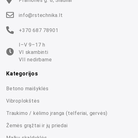
Pramonės g. 8, Šiauliai
info@rstechnika.lt
+370 687 78901
I–V 9–17 h
VI skambinti
VII nedirbame
Kategorijos
Betono maišyklės
Vibroplokštės
Traukimo / kėlimo įranga (telferiai, gervės)
Žemės grąžtai ir jų priedai
Malkų skaldyklės