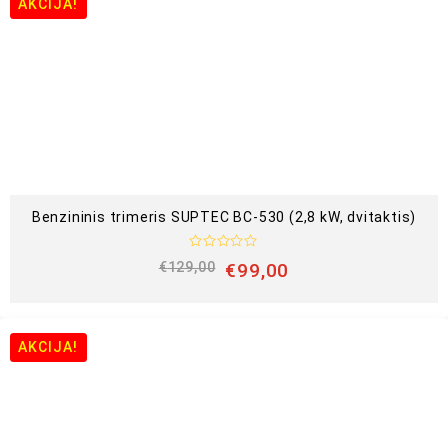
AKCIJA!
i
m
a
s
:
0
i
š
5
Benzininis trimeris SUPTEC BC-530 (2,8 kW, dvitaktis)
Į
€
129,00
€
99,00
v
e
r
t
i
n
AKCIJA!
i
m
a
s
:
0
i