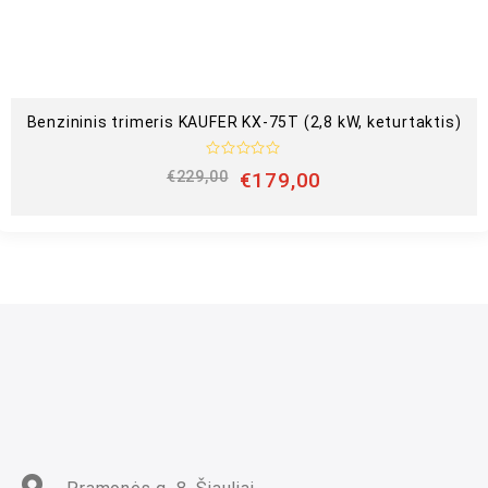
š
5
Benzininis trimeris KAUFER KX-75T (2,8 kW, keturtaktis)
Į
€
229,00
€
179,00
v
e
r
t
i
n
i
m
a
s
:
0
i
š
5