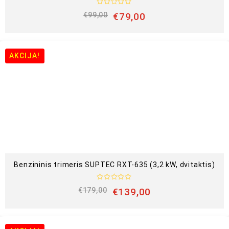
Į
€
99,00
€
79,00
v
e
r
t
i
n
AKCIJA!
i
m
a
s
:
0
i
š
5
Benzininis trimeris SUPTEC RXT-635 (3,2 kW, dvitaktis)
Į
€
179,00
€
139,00
v
e
r
t
i
n