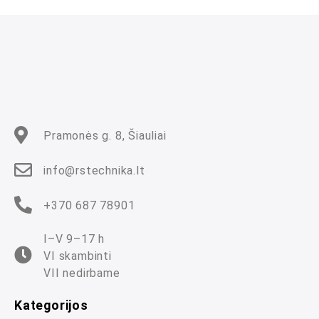
m
a
s
:
0
i
š
5
Pramonės g. 8, Šiauliai
info@rstechnika.lt
+370 687 78901
I–V 9–17 h
VI skambinti
VII nedirbame
Kategorijos