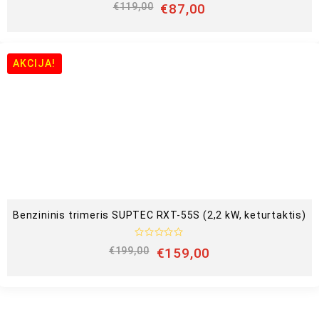
Į
€
119,00
€
87,00
v
e
r
t
i
n
AKCIJA!
i
m
a
s
:
0
i
š
5
Benzininis trimeris SUPTEC RXT-55S (2,2 kW, keturtaktis)
Į
€
199,00
€
159,00
v
e
r
t
i
n
i