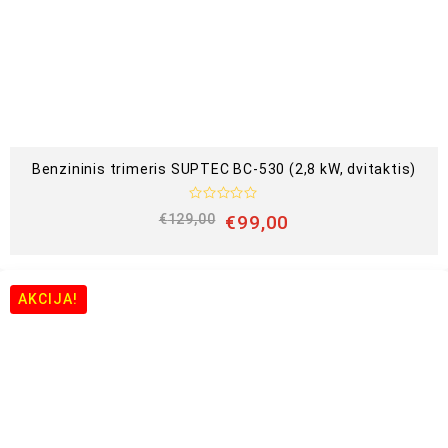
Benzininis trimeris SUPTEC BC-530 (2,8 kW, dvitaktis)
Į
€
129,00
€
99,00
v
e
r
t
i
n
AKCIJA!
i
m
a
s
:
0
i
š
5