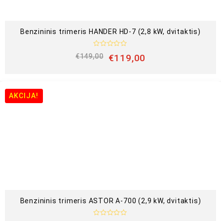
Benzininis trimeris HANDER HD-7 (2,8 kW, dvitaktis)
Į
€
149,00
€
119,00
v
e
r
t
i
n
AKCIJA!
i
m
a
s
:
0
i
š
5
Benzininis trimeris ASTOR A-700 (2,9 kW, dvitaktis)