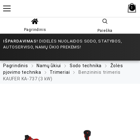
3
Pagrindinis
Paieška
IŠPARDAVIMAS!
DIDELĖS NUOLAIDOS SODO, STATYBOS,
AUTOSERVISO, NAMŲ ŪKIO PREKĖMS!
Pagrindinis
Namų ūkiui
Sodo technika
Žolės
pjovimo technika
Trimeriai
Benzininis trimeris
KAUFER KA-737 (3 kW)