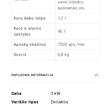
vieno cilindro,
aušinamas oru
Kuro bako talpa
1,2 l
Kuro ir alyvos
40:1
santykis
Apsukų skaičius
7500 aps./min
Svoris
6,8 kg
PAPILDOMA INFORMACIJA
Galia
3 kW
Variklio tipas
Dvitaktis