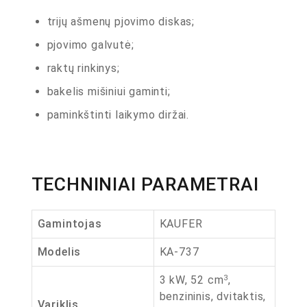
trijų ašmenų pjovimo diskas;
pjovimo galvutė;
raktų rinkinys;
bakelis mišiniui gaminti;
paminkštinti laikymo diržai.
TECHNINIAI PARAMETRAI
Gamintojas
KAUFER
Modelis
KA-737
3 kW, 52 cm
,
3
benzininis, dvitaktis,
Variklis