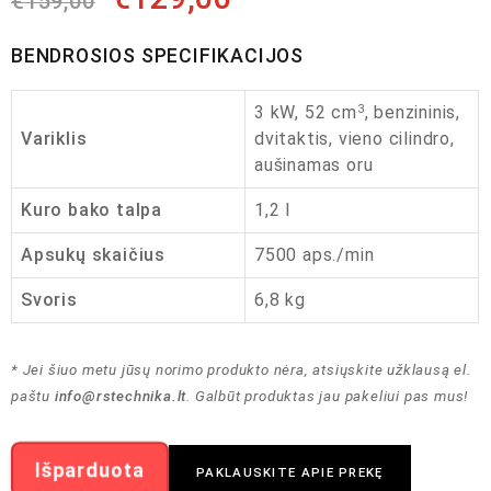
€
159,00
BENDROSIOS SPECIFIKACIJOS
3 kW, 52 cm
, benzininis,
3
Variklis
dvitaktis, vieno cilindro,
aušinamas oru
Kuro bako talpa
1,2 l
Apsukų skaičius
7500 aps./min
Svoris
6,8 kg
* Jei šiuo metu jūsų norimo produkto nėra, atsiųskite užklausą el.
paštu
info@rstechnika.lt
. Galbūt produktas jau pakeliui pas mus!
Išparduota
PAKLAUSKITE APIE PREKĘ