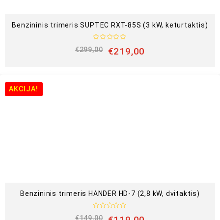
Benzininis trimeris SUPTEC RXT-85S (3 kW, keturtaktis)
Į
€
299,00
€
219,00
v
e
r
t
i
n
AKCIJA!
i
m
a
s
:
0
i
š
5
Benzininis trimeris HANDER HD-7 (2,8 kW, dvitaktis)
Į
€
149,00
€
119,00