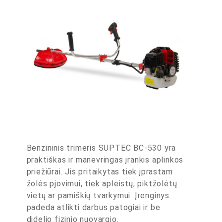
Benzininis trimeris SUPTEC BC-530 yra
praktiškas ir manevringas įrankis aplinkos
priežiūrai. Jis pritaikytas tiek įprastam
žolės pjovimui, tiek apleistų, piktžolėtų
vietų ar pamiškių tvarkymui. Įrenginys
padeda atlikti darbus patogiai ir be
didelio fizinio nuovargio.