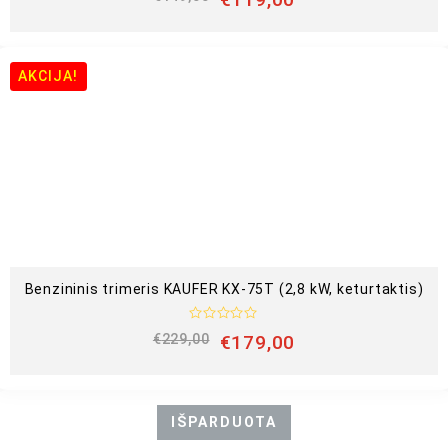
v
e
r
t
i
n
AKCIJA!
i
m
a
s
:
0
i
š
5
Benzininis trimeris KAUFER KX-75T (2,8 kW, keturtaktis)
Į
€
229,00
€
179,00
v
e
r
t
i
n
IŠPARDUOTA
i
m