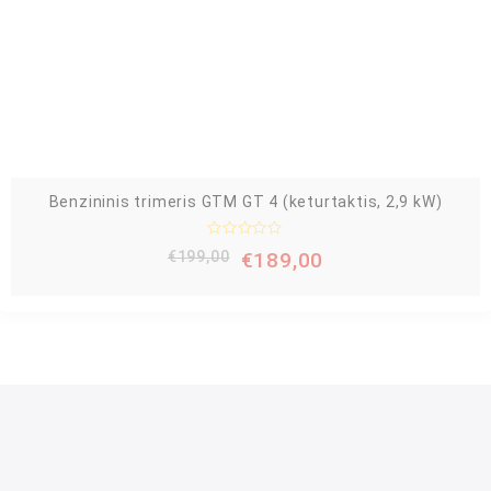
a
s
:
0
i
š
5
Benzininis trimeris GTM GT 4 (keturtaktis, 2,9 kW)
Į
€
199,00
€
189,00
v
e
r
t
i
n
i
m
a
s
:
0
i
š
5