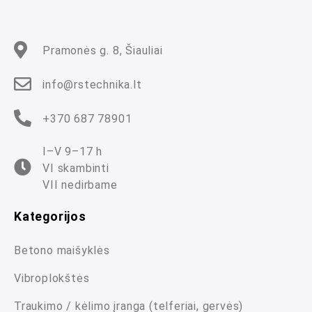
Pramonės g. 8, Šiauliai
info@rstechnika.lt
+370 687 78901
I–V 9–17 h
VI skambinti
VII nedirbame
Kategorijos
Betono maišyklės
Vibroplokštės
Traukimo / kėlimo įranga (telferiai, gervės)