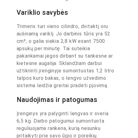
Variklio savybės
Trimeris turi vieno cilindro, dvitaktį oru
aušinamą variklį. Jo darbinis tūris yra 52
cm³, o galia siekia 2,8 kW esant 7500
apsukų per minutę. Tai suteikia
pakankamai jėgos dirbant su tankesne ar
kietesne augalija. Sklandžiam darbui
užtikrinti įrenginyje sumontuotas 1,2 litro
talpos kuro bakas, o lengvo užvedimo
sistema leidžia greitai pradėti pjovimą.
Naudojimas ir patogumas
Įrenginys yra palyginti lengvas ir sveria
6,5 kg. Darbo patogumui sumontuota
reguliuojama rankena, kurią nesunku
pritaikyti prie savo ūgio ir poreikių.