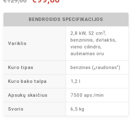
€
129,00
BENDROSIOS SPECIFIKACIJOS
3
2,8 kW, 52 cm
,
benzininis, dvitaktis,
Variklis
vieno cilindro,
aušinamas oru
Kuro tipas
benzinas („raudonas“)
Kuro bako talpa
1,2 l
Apsukų skaičius
7500 aps./min
Svoris
6,5 kg