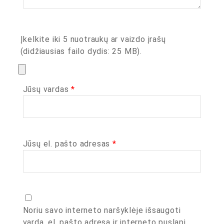
Įkelkite iki 5 nuotraukų ar vaizdo įrašų
(didžiausias failo dydis: 25 MB).
Jūsų vardas
*
Jūsų el. pašto adresas
*
Noriu savo interneto naršyklėje išsaugoti
vardą, el. pašto adresą ir interneto puslapį,