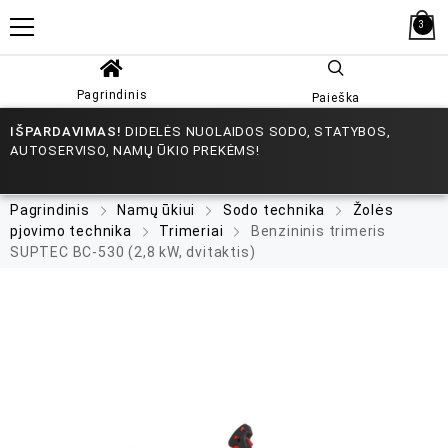
3
Pagrindinis
Paieška
IŠPARDAVIMAS!
DIDELĖS NUOLAIDOS SODO, STATYBOS,
AUTOSERVISO, NAMŲ ŪKIO PREKĖMS!
Pagrindinis
Namų ūkiui
Sodo technika
Žolės
pjovimo technika
Trimeriai
Benzininis trimeris
SUPTEC BC-530 (2,8 kW, dvitaktis)