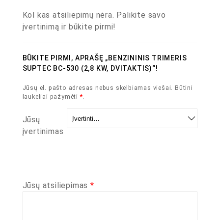
Kol kas atsiliepimų nėra. Palikite savo
įvertinimą ir būkite pirmi!
BŪKITE PIRMI, APRAŠĘ „BENZININIS TRIMERIS
SUPTEC BC-530 (2,8 KW, DVITAKTIS)“!
Jūsų el. pašto adresas nebus skelbiamas viešai.
Būtini
laukeliai pažymėti
*
.
Jūsų
įvertinimas
Jūsų atsiliepimas
*