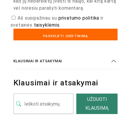
kad jų nebereiktų įvesti iš naujo, kai kitą kartą
vėl norėsiu parašyti komentarą.
Aš susipažinau su
privatumo politika
ir
svetainės
taisyklėmis
.
KLAUSIMAI IR ATSAKYMAI
Klausimai ir atsakymai
UŽDUOTI
KLAUSIMĄ