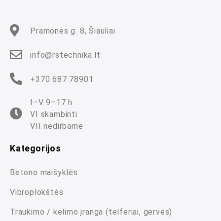
Pramonės g. 8, Šiauliai
info@rstechnika.lt
+370 687 78901
I–V 9–17 h
VI skambinti
VII nedirbame
Kategorijos
Betono maišyklės
Vibroplokštės
Traukimo / kėlimo įranga (telferiai, gervės)