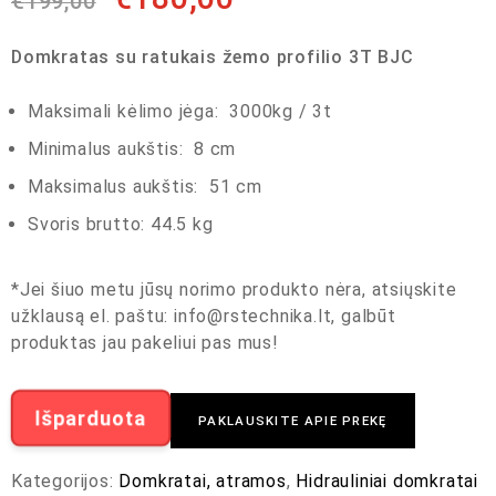
€
199,00
Domkratas su ratukais žemo profilio 3T BJC
Maksimali kėlimo jėga: 3000kg / 3t
Minimalus aukštis: 8 cm
Maksimalus aukštis: 51 cm
Svoris brutto: 44.5 kg
*Jei šiuo metu jūsų norimo produkto nėra, atsiųskite
užklausą el. paštu:
info@rstechnika.lt
, galbūt
produktas jau pakeliui pas mus!
Išparduota
PAKLAUSKITE APIE PREKĘ
Kategorijos:
Domkratai, atramos
,
Hidrauliniai domkratai