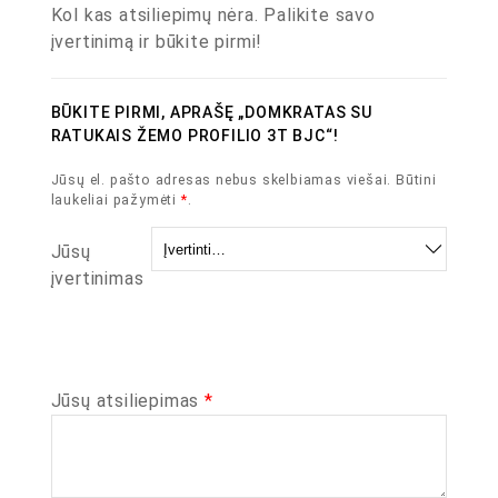
Kol kas atsiliepimų nėra. Palikite savo
įvertinimą ir būkite pirmi!
BŪKITE PIRMI, APRAŠĘ „DOMKRATAS SU
RATUKAIS ŽEMO PROFILIO 3T BJC“!
Jūsų el. pašto adresas nebus skelbiamas viešai.
Būtini
laukeliai pažymėti
*
.
Jūsų
įvertinimas
Jūsų atsiliepimas
*