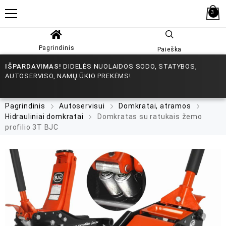
3
Pagrindinis
Paieška
IŠPARDAVIMAS!
DIDELĖS NUOLAIDOS SODO, STATYBOS,
AUTOSERVISO, NAMŲ ŪKIO PREKĖMS!
Pagrindinis
Autoservisui
Domkratai, atramos
Hidrauliniai domkratai
Domkratas su ratukais žemo
profilio 3T BJC