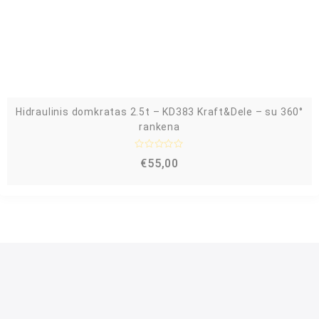
:
0
i
š
5
Hidraulinis domkratas 2.5t – KD383 Kraft&Dele – su 360°
rankena
Į
€
55,00
v
e
r
t
i
n
i
m
a
s
:
0
i
š
5