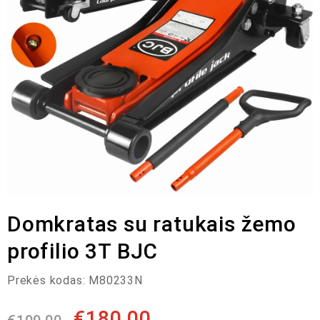
Domkratas su ratukais žemo
profilio 3T BJC
Prekės kodas:
M80233N
€
180,00