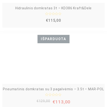
Hidraulinis domkratas 3t – KD386 Kraft&Dele
Į
€
115,00
v
e
r
t
i
n
IŠPARDUOTA
i
m
a
s
:
0
i
š
5
Pneumatinis domkratas su 3 pagalvėmis – 3.5t – MAR-POL
Į
€
129,00
€
113,00
v
e