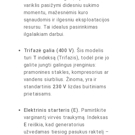
variklis pasižymi didesniu sukimo
momentu, mažesnėmis kuro
sąnaudomis ir ilgesniu eksploatacijos
resursu. Tai idealus pasirinkimas
ilgalaikiam darbui.
Trifazė galia (400 V).
Šis modelis
turi
T
indeksą (Trifazis), todėl prie jo
galite jungti galingus įrenginius:
pramonines stakles, kompresorius ar
vandens siurblius. Žinoma, yra ir
standartinis
230 V
lizdas buitiniams
prietaisams.
Elektrinis starteris (E).
Pamirškite
varginantį virvės traukymą. Indeksas
E
reiškia, kad generatorius
užvedamas tiesiog pasukus raktelį –