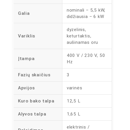
nominali – 5,5 kW,
Galia
didžiausia – 6 kW
dyzelinis,
Variklis
keturtaktis,
aušinamas oru
400 V / 230 V, 50
Įtampa
Hz
Fazių skaičius
3
Apvijos
varinės
Kuro bako talpa
12,5 L
Alyvos talpa
1,65 L
elektrinis /