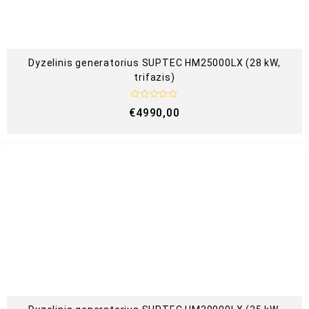
Dyzelinis generatorius SUPTEC HM25000LX (28 kW,
trifazis)
Į
€
4990,00
v
e
r
t
i
n
i
m
a
s
:
0
i
š
5