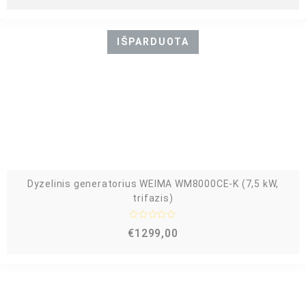
e
r
t
i
n
IŠPARDUOTA
i
m
a
s
:
0
i
š
5
Dyzelinis generatorius WEIMA WM8000CE-K (7,5 kW,
trifazis)
Į
€
1299,00
v
e
r
t
i
n
i
m