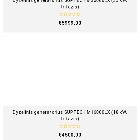
Dyzelinis generatorius SUPTEC HM30000LX (35 kW,
trifazis)
Į
€
5999,00
v
e
r
t
i
n
i
m
a
s
:
0
i
š
5
Dyzelinis generatorius SUPTEC HM16000LX (18 kW,
trifazis)
Į
€
4500,00
v