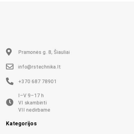
a
s
:
0
i
š
5
Pramonės g. 8, Šiauliai
info@rstechnika.lt
+370 687 78901
I–V 9–17 h
VI skambinti
VII nedirbame
Kategorijos