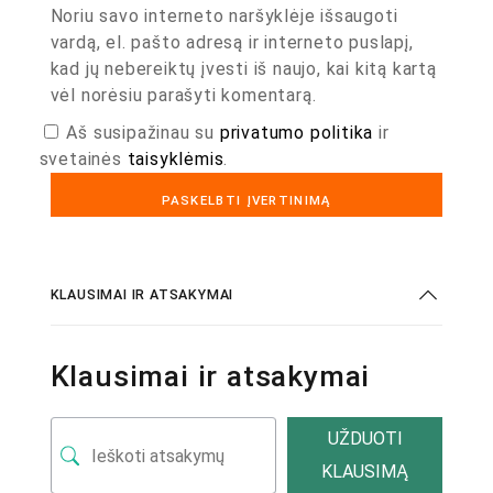
Noriu savo interneto naršyklėje išsaugoti
vardą, el. pašto adresą ir interneto puslapį,
kad jų nebereiktų įvesti iš naujo, kai kitą kartą
vėl norėsiu parašyti komentarą.
Aš susipažinau su
privatumo politika
ir
svetainės
taisyklėmis
.
KLAUSIMAI IR ATSAKYMAI
Klausimai ir atsakymai
UŽDUOTI
KLAUSIMĄ