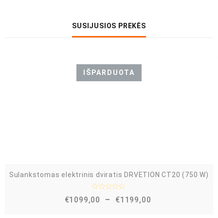
SUSIJUSIOS PREKĖS
IŠPARDUOTA
Sulankstomas elektrinis dviratis DRVETION CT20 (750 W)
Į
€
1099,00
–
€
1199,00
v
e
r