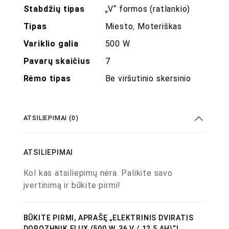
Stabdžių tipas
„V“ formos (ratlankio)
Tipas
Miesto
,
Moteriškas
Variklio galia
500 W
Pavarų skaičius
7
Rėmo tipas
Be viršutinio skersinio
ATSILIEPIMAI (0)
ATSILIEPIMAI
Kol kas atsiliepimų nėra. Palikite savo
įvertinimą ir būkite pirmi!
BŪKITE PIRMI, APRAŠĘ „ELEKTRINIS DVIRATIS
DOROZHNIK ELUX (500 W, 36 V / 12,5 AH)“!