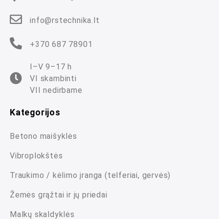
info@rstechnika.lt
+370 687 78901
I–V 9–17 h
VI skambinti
VII nedirbame
Kategorijos
Betono maišyklės
Vibroplokštės
Traukimo / kėlimo įranga (telferiai, gervės)
Žemės grąžtai ir jų priedai
Malkų skaldyklės