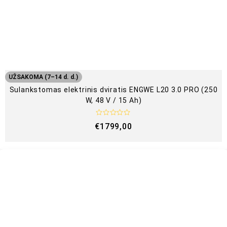
:
0
i
š
5
UŽSAKOMA (7–14 d. d.)
Sulankstomas elektrinis dviratis ENGWE L20 3.0 PRO (250
W, 48 V / 15 Ah)
Į
€
1799,00
v
e
r
t
i
n
i
m
a
s
:
0
i
š
5