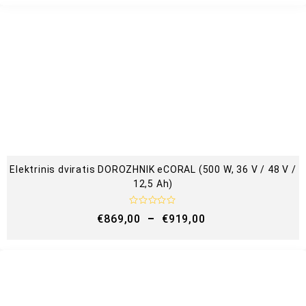
t
i
n
i
m
a
s
:
0
i
š
5
Elektrinis dviratis DOROZHNIK eCORAL (500 W, 36 V / 48 V /
12,5 Ah)
Į
€
869,00
–
€
919,00
v
e
r
t
i
n
i
m
a
s