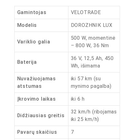
Gamintojas
VELOTRADE
Modelis
DOROZHNIK LUX
500 W, momentinė
Variklio galia
– 800 W, 36 Nm
36 V, 12,5 Ah, 450
Baterija
Wh, išimama
Nuvažiuojamas
iki 57 km (su
atstumas
mynimo pagalba)
Įkrovimo laikas
iki 6 h
32 km/h (ribojamas
Didžiausias greitis
iki 25 km/h)
Pavarų skaičius
7