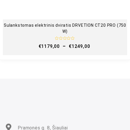
Sulankstomas elektrinis dviratis DRVETION CT20 PRO (750
W)
Į
€
1179,00
–
€
1249,00
v
e
r
t
i
n
i
m
a
s
:
0
i
š
5
Pramonės g. 8, Šiauliai