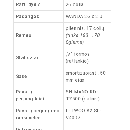
Ratų dydis
26 coliai
Padangos
WANDA 26 x 2.0
plieninis, 17 colių
Rėmas
(tinka 168–178
ūgiams)
„V“ formos
Stabdžiai
(ratlankio)
amortizuojanti, 50
Šakė
mm eiga
Pavarų
SHIMANO RD-
perjungikliai
TZ500 (galinis)
Pavarų perjungimo
L-TWOO A2 SL-
rankenėlės
V4007
Didžiausias