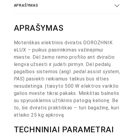
APRAŠYMAS
APRAŠYMAS
Moteriškas elektrinis dviratis DOROZHNIK
eLUX – puikus pasirinkimas važinėjimui
mieste. Dėl žemo rėmo profilio ant dviračio
lengva užsėsti ir judėti pirmyn. Dėl pedalų
pagalbos sistemos (angl.
pedal assist system,
PAS
) pasiekti reikiamus taškus bus išties
nesudėtinga. Įtaisyto 500 W elektros variklio
galios mieste tikrai pakaks. Minkštas balnelis
su spyruoklėmis užtikrins patogią kelionę. Be
to, šis dviratis praktiškas – turi bagažinę, kuri
atlaiko 25 kg apkrovą.
TECHNINIAI PARAMETRAI