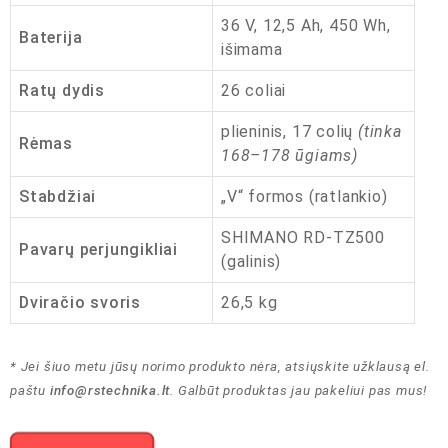
36 V, 12,5 Ah, 450 Wh,
Baterija
išimama
Ratų dydis
26 coliai
plieninis, 17 colių
(tinka
Rėmas
168–178 ūgiams)
Stabdžiai
„V“ formos (ratlankio)
SHIMANO RD-TZ500
Pavarų perjungikliai
(galinis)
Dviračio svoris
26,5 kg
* Jei šiuo metu jūsų norimo produkto nėra, atsiųskite užklausą el.
paštu
info@rstechnika.lt
. Galbūt produktas jau pakeliui pas mus!