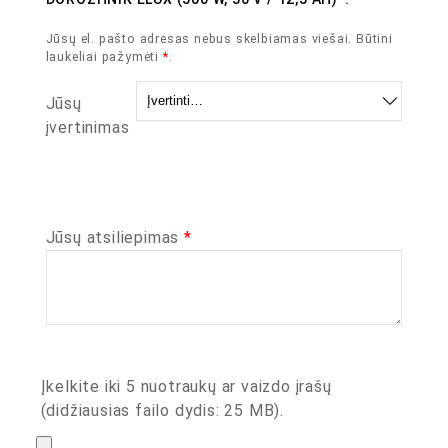
Jūsų el. pašto adresas nebus skelbiamas viešai.
Būtini
laukeliai pažymėti
*
.
Jūsų
įvertinimas
Jūsų atsiliepimas
*
Įkelkite iki 5 nuotraukų ar vaizdo įrašų
(didžiausias failo dydis: 25 MB).