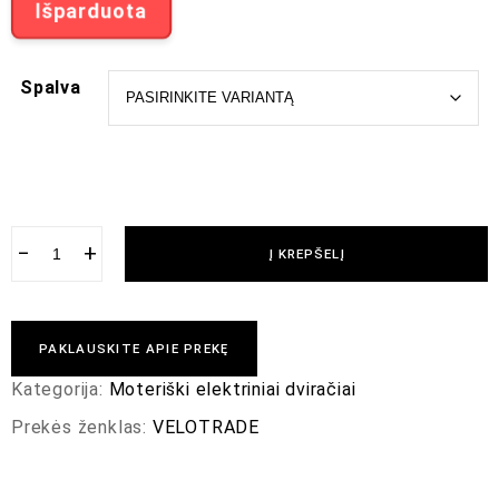
Išparduota
Spalva
−
+
Į KREPŠELĮ
PAKLAUSKITE APIE PREKĘ
Kategorija:
Moteriški elektriniai dviračiai
Prekės ženklas:
VELOTRADE