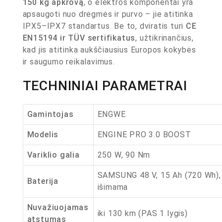
150 kg apkrovą
, o elektros komponentai yra
apsaugoti nuo drėgmės ir purvo – jie atitinka
IPX5–IPX7 standartus. Be to, dviratis turi
CE
EN15194 ir TÜV sertifikatus
, užtikrinančius,
kad jis atitinka aukščiausius Europos kokybės
ir saugumo reikalavimus.
TECHNINIAI PARAMETRAI
Gamintojas
ENGWE
Modelis
ENGINE PRO 3.0 BOOST
Variklio galia
250 W, 90 Nm
SAMSUNG 48 V, 15 Ah (720 Wh),
Baterija
išimama
Nuvažiuojamas
iki 130 km (PAS 1 lygis)
atstumas