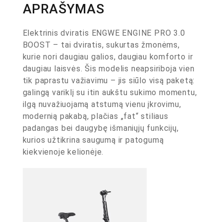
APRAŠYMAS
Elektrinis dviratis ENGWE ENGINE PRO 3.0
BOOST – tai dviratis, sukurtas žmonėms,
kurie nori daugiau galios, daugiau komforto ir
daugiau laisvės. Šis modelis neapsiriboja vien
tik paprastu važiavimu – jis siūlo visą paketą:
galingą variklį su itin aukštu sukimo momentu,
ilgą nuvažiuojamą atstumą vienu įkrovimu,
modernią pakabą, plačias „fat“ stiliaus
padangas bei daugybę išmaniųjų funkcijų,
kurios užtikrina saugumą ir patogumą
kiekvienoje kelionėje.