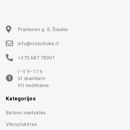
š
5
Pramonės g. 8, Šiauliai
info@rstechnika.lt
+370 687 78901
I–V 9–17 h
VI skambinti
VII nedirbame
Kategorijos
Betono maišyklės
Vibroplokštės