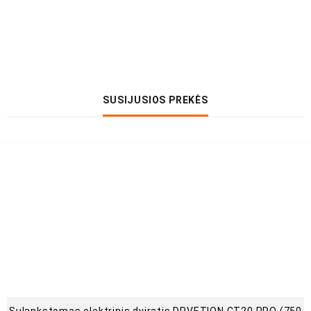
SUSIJUSIOS PREKĖS
Sulankstomas elektrinis dviratis DRVETION CT20 PRO (750