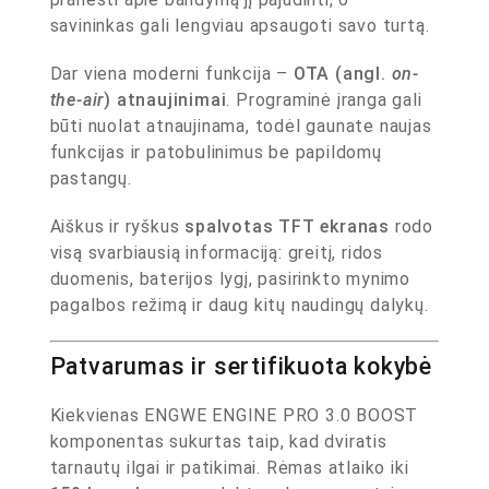
savininkas gali lengviau apsaugoti savo turtą.
Dar viena moderni funkcija –
OTA (angl.
on-
the-air
) atnaujinimai
. Programinė įranga gali
būti nuolat atnaujinama, todėl gaunate naujas
funkcijas ir patobulinimus be papildomų
pastangų.
Aiškus ir ryškus
spalvotas TFT ekranas
rodo
visą svarbiausią informaciją: greitį, ridos
duomenis, baterijos lygį, pasirinkto mynimo
pagalbos režimą ir daug kitų naudingų dalykų.
Patvarumas ir sertifikuota kokybė
Kiekvienas ENGWE ENGINE PRO 3.0 BOOST
komponentas sukurtas taip, kad dviratis
tarnautų ilgai ir patikimai. Rėmas atlaiko iki