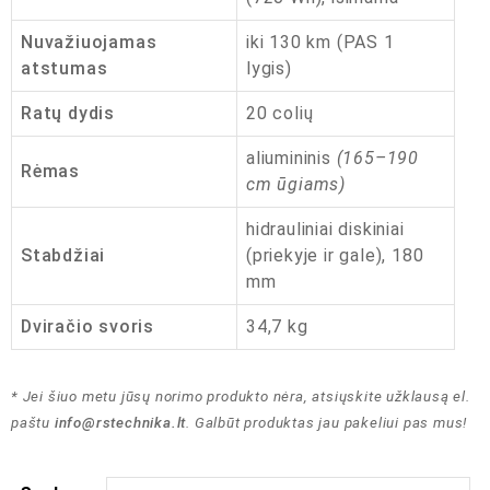
Nuvažiuojamas
iki 130 km (PAS 1
atstumas
lygis)
Ratų dydis
20 colių
aliumininis
(165–190
Rėmas
cm ūgiams)
hidrauliniai diskiniai
Stabdžiai
(priekyje ir gale), 180
mm
Dviračio svoris
34,7 kg
* Jei šiuo metu jūsų norimo produkto nėra, atsiųskite užklausą el.
paštu
info@rstechnika.lt
. Galbūt produktas jau pakeliui pas mus!