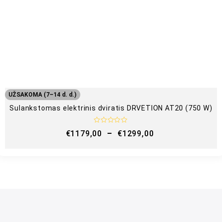
m
a
s
:
0
i
š
5
UŽSAKOMA (7–14 d. d.)
Sulankstomas elektrinis dviratis DRVETION AT20 (750 W)
Į
€
1179,00
–
€
1299,00
v
e
r
t
i
n
i
m
a
s
:
0
i