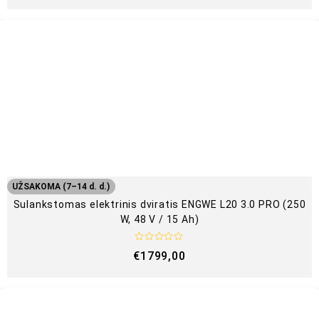
r
t
i
n
i
m
a
s
:
0
i
š
5
UŽSAKOMA (7–14 d. d.)
Sulankstomas elektrinis dviratis ENGWE L20 3.0 PRO (250
W, 48 V / 15 Ah)
Į
€
1799,00
v
e
r
t
i
n
i