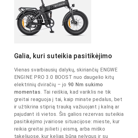
Galia, kuri suteikia pasitikėjimo
Vienas svarbiausių dalykų, skiriančių ENGWE
ENGINE PRO 3.0 BOOST nuo daugelio kitų
elektrinių dviračių – jo
90 Nm sukimo
momentas
. Tai reiškia, kad variklis ne tik
greitai reaguoja į tai, kaip minate pedalus, bet
ir užtikrina stiprią trauką važiuojant į kalną ar
pajudant iš vietos. Šis galios rezervas suteikia
pasitikėjimo įvairiose situacijose: mieste, kur
reikia greitai įsilieti į eismą, arba miško
takeliuose, kur kelias būna nelygus ir su