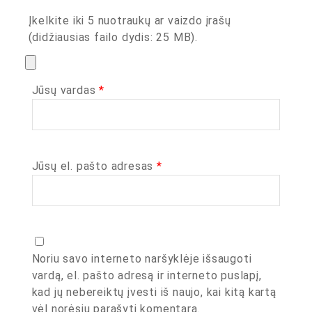
Įkelkite iki 5 nuotraukų ar vaizdo įrašų
(didžiausias failo dydis: 25 MB).
Jūsų vardas
*
Jūsų el. pašto adresas
*
Noriu savo interneto naršyklėje išsaugoti
vardą, el. pašto adresą ir interneto puslapį,
kad jų nebereiktų įvesti iš naujo, kai kitą kartą
vėl norėsiu parašyti komentarą.