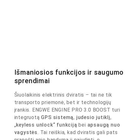
Išmaniosios funkcijos ir saugumo
sprendimai
Šiuolaikinis elektrinis dviratis – tai ne tik
transporto priemonė, bet ir technologijų
įrankis. ENGWE ENGINE PRO 3.0 BOOST turi
integruotą
GPS sistemą
,
judesio jutiklį
,
„
keyless unlock“
funkciją
bei
apsaugą nuo
vagystės
. Tai reiškia, kad dviratis gali pats
pranešti apie bandymą jį pajudinti, o