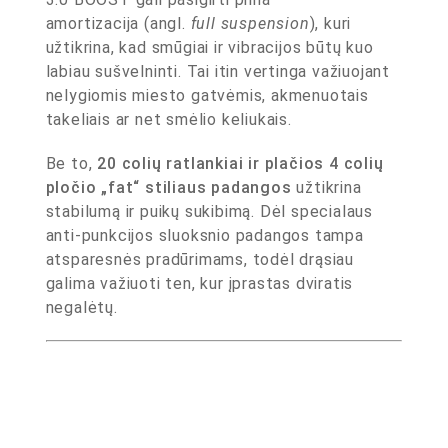
amortizacija (angl.
full suspension
), kuri
užtikrina, kad smūgiai ir vibracijos būtų kuo
labiau sušvelninti. Tai itin vertinga važiuojant
nelygiomis miesto gatvėmis, akmenuotais
takeliais ar net smėlio keliukais.
Be to,
20 colių ratlankiai ir plačios 4 colių
pločio „fat“ stiliaus padangos
užtikrina
stabilumą ir puikų sukibimą. Dėl specialaus
anti-punkcijos sluoksnio padangos tampa
atsparesnės pradūrimams, todėl drąsiau
galima važiuoti ten, kur įprastas dviratis
negalėtų.