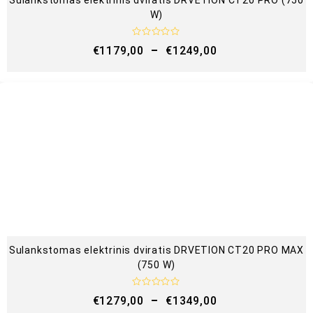
W)
Į
€
1179,00
–
€
1249,00
v
e
r
t
i
n
i
m
a
s
:
0
i
š
5
Sulankstomas elektrinis dviratis DRVETION CT20 PRO MAX
(750 W)
Į
€
1279,00
–
€
1349,00
v
e