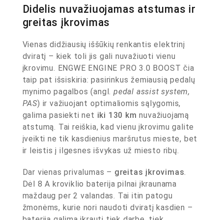
Didelis nuvažiuojamas atstumas ir
greitas įkrovimas
Vienas didžiausių iššūkių renkantis elektrinį
dviratį – kiek toli jis gali nuvažiuoti vienu
įkrovimu. ENGWE ENGINE PRO 3.0 BOOST čia
taip pat išsiskiria: pasirinkus žemiausią pedalų
mynimo pagalbos (angl.
pedal assist system,
PAS
) ir važiuojant optimaliomis sąlygomis,
galima pasiekti net
iki 130 km
nuvažiuojamą
atstumą. Tai reiškia, kad vienu įkrovimu galite
įveikti ne tik kasdienius maršrutus mieste, bet
ir leistis į ilgesnes išvykas už miesto ribų.
Dar vienas privalumas –
greitas įkrovimas
.
Dėl 8 A kroviklio baterija pilnai įkraunama
maždaug per 2 valandas. Tai itin patogu
žmonėms, kurie nori naudoti dviratį kasdien –
bateriją galima įkrauti tiek darbe, tiek