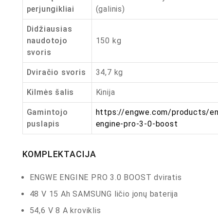
perjungikliai
(galinis)
Didžiausias
naudotojo
150 kg
svoris
Dviračio svoris
34,7 kg
Kilmės šalis
Kinija
Gamintojo
https://engwe.com/products/e
puslapis
engine-pro-3-0-boost
KOMPLEKTACIJA
ENGWE ENGINE PRO 3.0 BOOST dviratis
48 V 15 Ah SAMSUNG ličio jonų baterija
54,6 V 8 A kroviklis