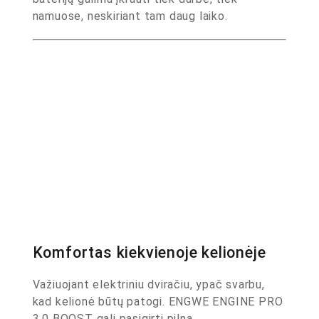
namuose, neskiriant tam daug laiko.
Komfortas kiekvienoje kelionėje
Važiuojant elektriniu dviračiu, ypač svarbu,
kad kelionė būtų patogi. ENGWE ENGINE PRO
3.0 BOOST gali pasigirti pilna