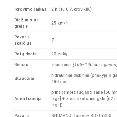
Įkrovimo laikas
2 h (su 8 A krovikliu)
Didžiausias
25 km/h
greitis
Pavarų
7
skaičius
Ratų dydis
20 colių
Rėmas
aliumininis
(165–190 cm ūgiams
hidrauliniai diskiniai (priekyje ir ga
Stabdžiai
180 mm
pilna (amortizuojanti šakė [50 
Amortizacija
eiga] + amortizatorius gale [62
eiga])
Pavarų
SHIMANO Tourney RD-TY300