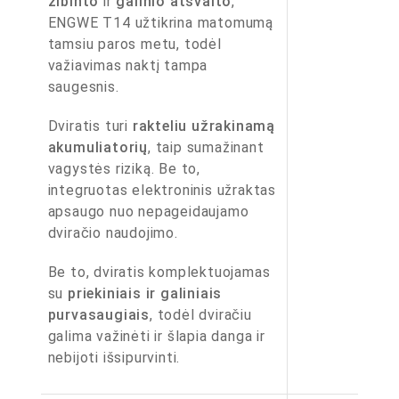
žibinto
ir
galinio atšvaito
,
ENGWE T14 užtikrina matomumą
tamsiu paros metu, todėl
važiavimas naktį tampa
saugesnis.
Dviratis turi
rakteliu užrakinamą
akumuliatorių
, taip sumažinant
vagystės riziką. Be to,
integruotas elektroninis užraktas
apsaugo nuo nepageidaujamo
dviračio naudojimo.
Be to, dviratis komplektuojamas
su
priekiniais ir galiniais
purvasaugiais
, todėl dviračiu
galima važinėti ir šlapia danga ir
nebijoti išsipurvinti.