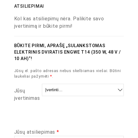
ATSILIEPIMAI
Kol kas atsiliepimų nėra. Palikite savo
įvertinimą ir būkite pirmi!
BŪKITE PIRMI, APRAŠĘ „SULANKSTOMAS
ELEKTRINIS DVIRATIS ENGWE T14 (350 W, 48 V /
10 AH)“!
Jūsų el. pašto adresas nebus skelbiamas viešai.
Būtini
laukeliai pažymėti
*
.
Jūsų
įvertinimas
Jūsų atsiliepimas
*