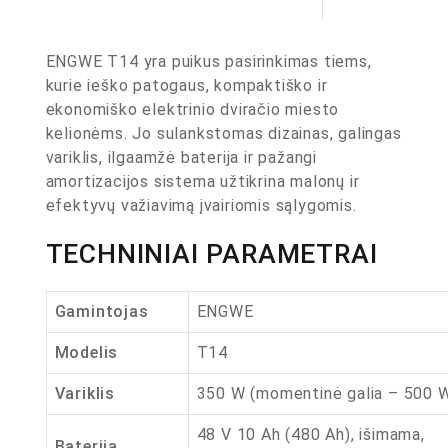
ENGWE T14 yra puikus pasirinkimas tiems,
kurie ieško patogaus, kompaktiško ir
ekonomiško elektrinio dviračio miesto
kelionėms. Jo sulankstomas dizainas, galingas
variklis, ilgaamžė baterija ir pažangi
amortizacijos sistema užtikrina malonų ir
efektyvų važiavimą įvairiomis sąlygomis.
TECHNINIAI PARAMETRAI
Gamintojas
ENGWE
Modelis
T14
Variklis
350 W (momentinė galia – 500 
48 V 10 Ah (480 Ah), išimama,
Baterija