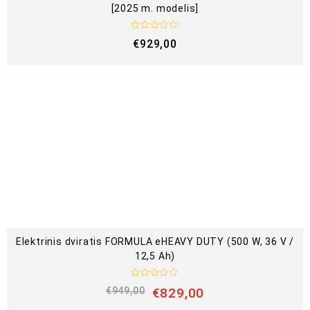
[2025 m. modelis]
Į
€
929,00
v
e
r
t
i
n
i
m
a
s
:
0
i
š
5
Elektrinis dviratis FORMULA eHEAVY DUTY (500 W, 36 V /
12,5 Ah)
Į
€
949,00
€
829,00
v
e