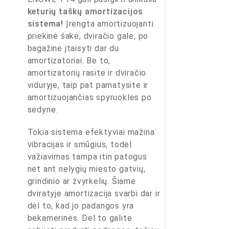
keturių taškų amortizacijos
sistema!
Įrengta amortizuojanti
priekinė šakė, dviračio gale, po
bagažine įtaisyti dar du
amortizatoriai. Be to,
amortizatorių rasite ir dviračio
viduryje, taip pat pamatysite ir
amortizuojančias spyruokles po
sėdyne.
Tokia sistema efektyviai mažina
vibracijas ir smūgius, todėl
važiavimas tampa itin patogus
net ant nelygių miesto gatvių,
grindinio ar žvyrkelių. Šiame
dviratyje amortizacija svarbi dar ir
dėl to, kad jo padangos yra
bekamerinės. Dėl to galite