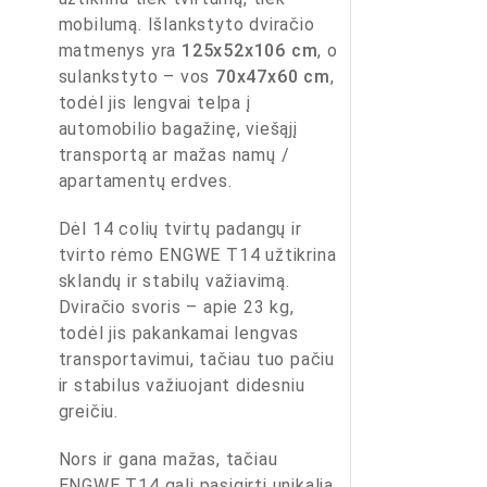
mobilumą. Išlankstyto dviračio
matmenys yra
125x52x106 cm
, o
sulankstyto – vos
70x47x60 cm
,
todėl jis lengvai telpa į
automobilio bagažinę, viešąjį
transportą ar mažas namų /
apartamentų erdves.
Dėl 14 colių tvirtų padangų ir
tvirto rėmo ENGWE T14 užtikrina
sklandų ir stabilų važiavimą.
Dviračio svoris – apie 23 kg,
todėl jis pakankamai lengvas
transportavimui, tačiau tuo pačiu
ir stabilus važiuojant didesniu
greičiu.
Nors ir gana mažas, tačiau
ENGWE T14 gali pasigirti unikalia