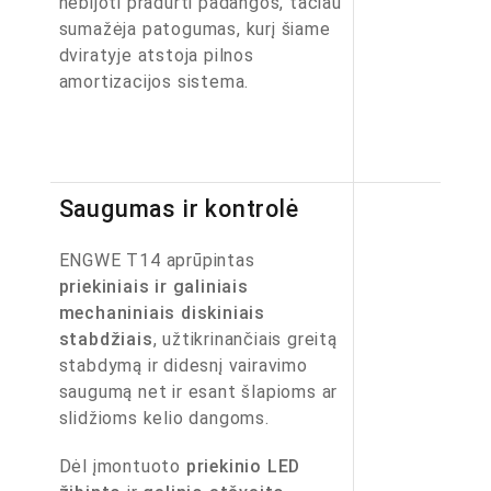
nebijoti pradurti padangos, tačiau
sumažėja patogumas, kurį šiame
dviratyje atstoja pilnos
amortizacijos sistema.
Saugumas ir kontrolė
ENGWE T14 aprūpintas
priekiniais ir galiniais
mechaniniais diskiniais
stabdžiais
, užtikrinančiais greitą
stabdymą ir didesnį vairavimo
saugumą net ir esant šlapioms ar
slidžioms kelio dangoms.
Dėl įmontuoto
priekinio LED