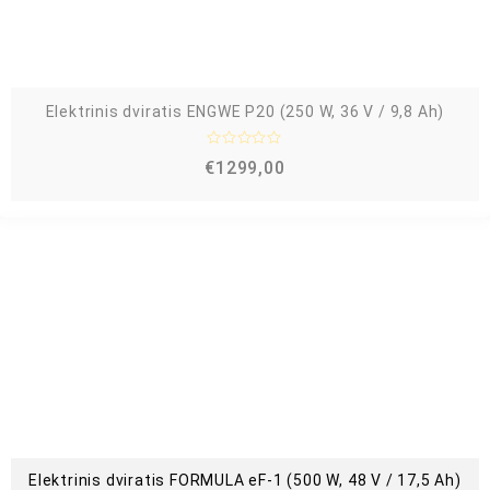
Elektrinis dviratis ENGWE P20 (250 W, 36 V / 9,8 Ah)
Į
€
1299,00
v
e
r
t
i
n
i
m
a
s
:
0
i
š
5
Elektrinis dviratis FORMULA eF-1 (500 W, 48 V / 17,5 Ah)