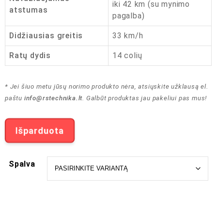
iki 42 km (su mynimo
atstumas
pagalba)
Didžiausias greitis
33 km/h
Ratų dydis
14 colių
* Jei šiuo metu jūsų norimo produkto nėra, atsiųskite užklausą el.
paštu
info@rstechnika.lt
. Galbūt produktas jau pakeliui pas mus!
Išparduota
Spalva