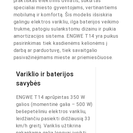
praktiškas elektrinis dviratis, sukurtas
specialiai miesto gyventojams, vertinantiems
mobilumą ir komfortą. Šis modelis išsiskiria
galingu elektros varikliu, ilga baterijos veikimo
trukme, patogiu sulankstomu dizainu ir puikia
amortizacijos sistema. ENGWE T14 yra puikus
pasirinkimas tiek kasdienėms kelionėms į
darbą ar parduotuvę, tiek savaitgalio
pasivažinėjimams mieste ar priemiesčiuose.
Variklio ir baterijos
savybės
ENGWE T14 aprūpintas 350 W
galios (momentinė galia – 500 W)
bešepetėliniu elektros varikliu,
leidžiančiu pasiekti didžiausią 33
km/h greitį. Variklis užtikrina
pakankamą galią lengvai įveikti