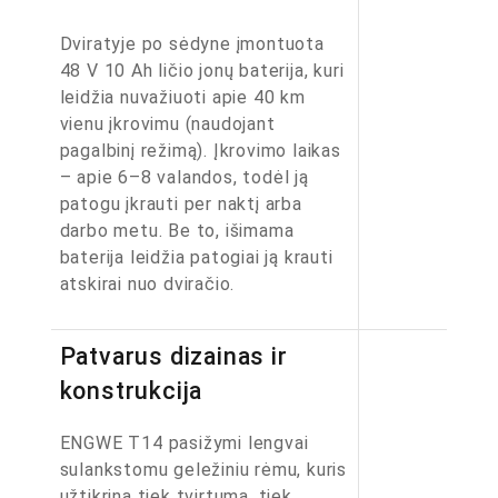
Dviratyje po sėdyne įmontuota
48 V 10 Ah ličio jonų baterija, kuri
leidžia nuvažiuoti apie 40 km
vienu įkrovimu (naudojant
pagalbinį režimą). Įkrovimo laikas
– apie 6–8 valandos, todėl ją
patogu įkrauti per naktį arba
darbo metu. Be to, išimama
baterija leidžia patogiai ją krauti
atskirai nuo dviračio.
Patvarus dizainas ir
konstrukcija
ENGWE T14 pasižymi lengvai
sulankstomu geležiniu rėmu, kuris
užtikrina tiek tvirtumą, tiek