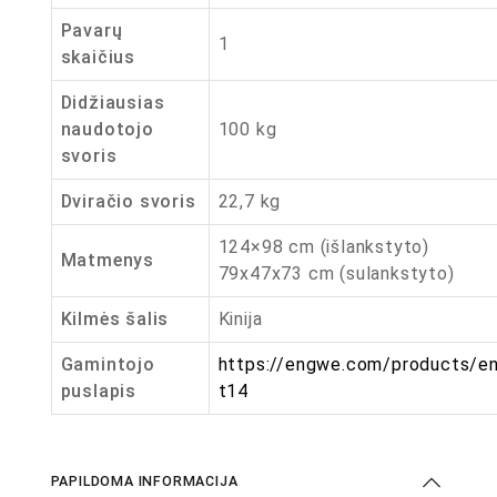
Pavarų
1
skaičius
Didžiausias
naudotojo
100 kg
svoris
Dviračio svoris
22,7 kg
124×98 cm (išlankstyto)
Matmenys
79x47x73 cm (sulankstyto)
Kilmės šalis
Kinija
Gamintojo
https://engwe.com/products/e
puslapis
t14
PAPILDOMA INFORMACIJA