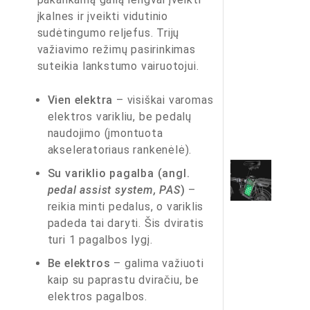
įkalnes ir įveikti vidutinio
sudėtingumo reljefus. Trijų
važiavimo režimų pasirinkimas
suteikia lankstumo vairuotojui.
Vien elektra
– visiškai varomas
elektros varikliu, be pedalų
naudojimo (įmontuota
akseleratoriaus rankenėlė).
Su variklio pagalba (angl.
pedal assist system, PAS
)
–
reikia minti pedalus, o variklis
padeda tai daryti. Šis dviratis
turi 1 pagalbos lygį.
Be elektros
– galima važiuoti
kaip su paprastu dviračiu, be
elektros pagalbos.