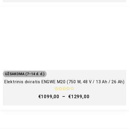
r
t
i
n
i
m
a
s
:
0
i
š
5
UŽSAKOMA (7–14 d. d.)
Elektrinis dviratis ENGWE M20 (750 W, 48 V / 13 Ah / 26 Ah)
Į
€
1099,00
–
€
1299,00
v
e
r
t
i
n
i
m
a