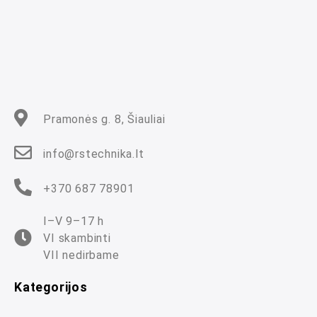
s
:
0
i
š
5
Pramonės g. 8, Šiauliai
info@rstechnika.lt
+370 687 78901
I–V 9–17 h
VI skambinti
VII nedirbame
Kategorijos