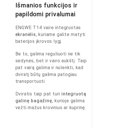
Išmanios funkcijos ir
papildomi privalumai
ENGWE T14 vaire integruotas
ekranėlis
, kuriame galite matyti
baterijos įkrovos lygį.
Be to, galima reguliuoti ne tik
sėdynės, bet ir vairo aukštį. Taip
pat vairą galima ir nulenkti, kad
dviratį būtų galima patogiau
transportuoti.
Dviratis taip pat turi
integruotą
galinę bagažinę
, kurioje galima
vežti mažus krovinius ar kuprinę.