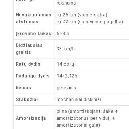
rakinama
Nuvažiuojamas
iki 25 km (vien elektra)
atstumas
iki 42 km (su mynimo pagalba)
Įkrovimo laikas
6–8 h
Didžiausias
33 km/h
greitis
Ratų dydis
14 colių
Padangų dydis
14×2,125
Rėmas
geležinis
Stabdžiai
mechaniniai diskiniai
pilna (amortizuojanti šakė +
Amortizacija
amortizatorius per vidurį +
amortizatoriai gale)