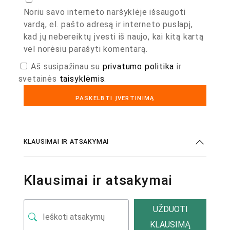
Noriu savo interneto naršyklėje išsaugoti
vardą, el. pašto adresą ir interneto puslapį,
kad jų nebereiktų įvesti iš naujo, kai kitą kartą
vėl norėsiu parašyti komentarą.
Aš susipažinau su
privatumo politika
ir
svetainės
taisyklėmis
.
KLAUSIMAI IR ATSAKYMAI
Klausimai ir atsakymai
UŽDUOTI
KLAUSIMĄ