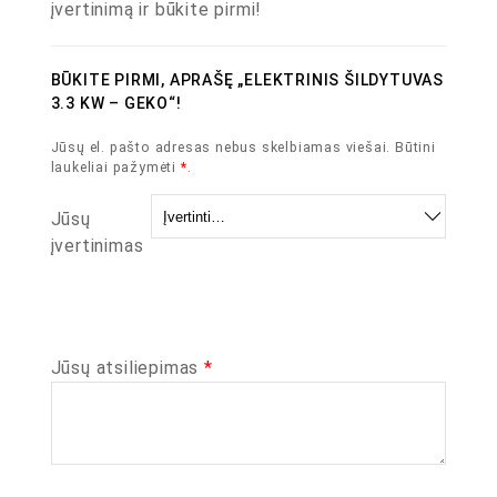
įvertinimą ir būkite pirmi!
BŪKITE PIRMI, APRAŠĘ „ELEKTRINIS ŠILDYTUVAS
3.3 KW – GEKO“!
Jūsų el. pašto adresas nebus skelbiamas viešai.
Būtini
laukeliai pažymėti
*
.
Jūsų
įvertinimas
Jūsų atsiliepimas
*