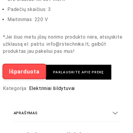
Padėčių skaičius: 3
Maitinimas: 220 V
*Jei šiuo metu jūsų norimo produkto nėra, atsiųskite
užklausą el. paštu:
info@rstechnika.lt
, galbūt
produktas jau pakeliui pas mus!
Išparduota
PAKLAUSKITE APIE PREKĘ
Kategorija:
Elektriniai šildytuvai
APRAŠYMAS