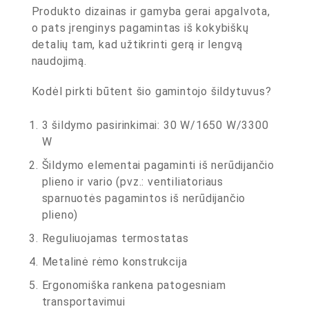
Produkto dizainas ir gamyba gerai apgalvota,
o pats įrenginys pagamintas iš kokybiškų
detalių tam, kad užtikrinti gerą ir lengvą
naudojimą.
Kodėl pirkti būtent šio gamintojo šildytuvus?
3 šildymo pasirinkimai: 30 W/1650 W/3300
W
Šildymo elementai pagaminti iš nerūdijančio
plieno ir vario (pvz.: ventiliatoriaus
sparnuotės pagamintos iš nerūdijančio
plieno)
Reguliuojamas termostatas
Metalinė rėmo konstrukcija
Ergonomiška rankena patogesniam
transportavimui