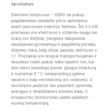
Aprašymas:
Elektrinis šildytuvas – GEKO tai puikus
pagalbininkas nedidėlio ploto apšildymui
esant pastoviam elektros tiekimui. Šis 3.3 kW
prietaisas yra efektyvus ir užtikrina saugų bei
švarų oro šildymą. Įrenginys daugiausiai
naudojamas gyvenamųjų ir pagalbinių patalpų
šildymui tokių, kaip rūsiai, garažai, dirbtuvės ir
t.t. Prietaisas yra lengvai transportuojamas ir
nesunkus todėl puikiai tinka naudoti ten, kur
šiuo metu reikalinga šiluma. Įjungus šildytuvą
ir nustačius 0 ° C temperatūrą jį galima
naudoti ir kaip ventiliatorių oro vedinimui. 3
nustatymo padėtys leis pasirinkti optimalų
energijos ir skleidžiamos šilumos kiekį. O
integruotas termostatas padės palaikyti
norimą temperatūrą.