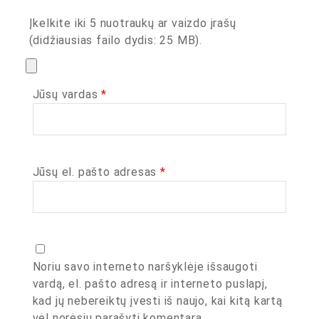
Įkelkite iki 5 nuotraukų ar vaizdo įrašų
(didžiausias failo dydis: 25 MB).
Jūsų vardas
*
Jūsų el. pašto adresas
*
Noriu savo interneto naršyklėje išsaugoti
vardą, el. pašto adresą ir interneto puslapį,
kad jų nebereiktų įvesti iš naujo, kai kitą kartą
vėl norėsiu parašyti komentarą.