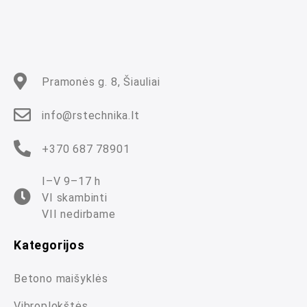
i
š
5
Pramonės g. 8, Šiauliai
info@rstechnika.lt
+370 687 78901
I–V 9–17 h
VI skambinti
VII nedirbame
Kategorijos
Betono maišyklės
Vibroplokštės