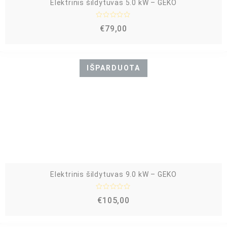
Elektrinis šildytuvas 5.0 kW – GEKO
Į
€
79,00
v
e
r
t
i
n
IŠPARDUOTA
i
m
a
s
:
0
i
š
5
Elektrinis šildytuvas 9.0 kW – GEKO
Į
€
105,00
v
e
r
t