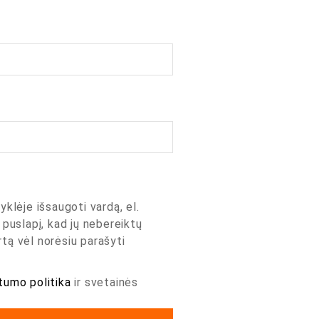
yklėje išsaugoti vardą, el.
 puslapį, kad jų nebereiktų
artą vėl norėsiu parašyti
tumo politika
ir svetainės