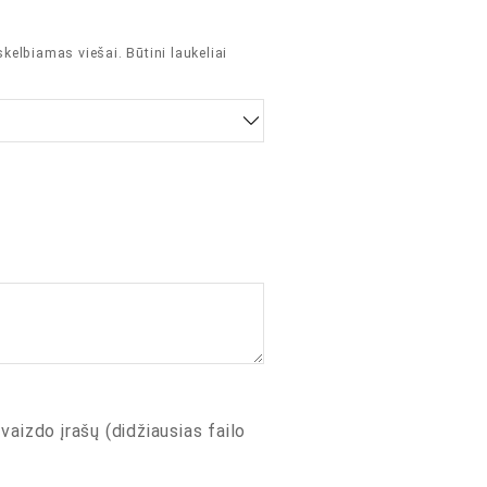
skelbiamas viešai.
Būtini laukeliai
 vaizdo įrašų (didžiausias failo