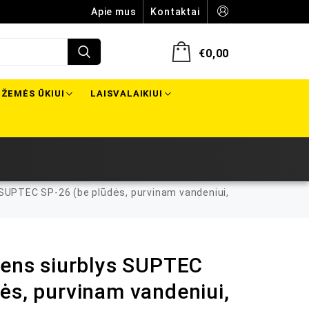
Apie mus
Kontaktai
€
0,00
ŽEMĖS ŪKIUI
LAISVALAIKIUI
 SUPTEC SP-26 (be plūdės, purvinam vandeniui,
dens siurblys SUPTEC
ės, purvinam vandeniui,