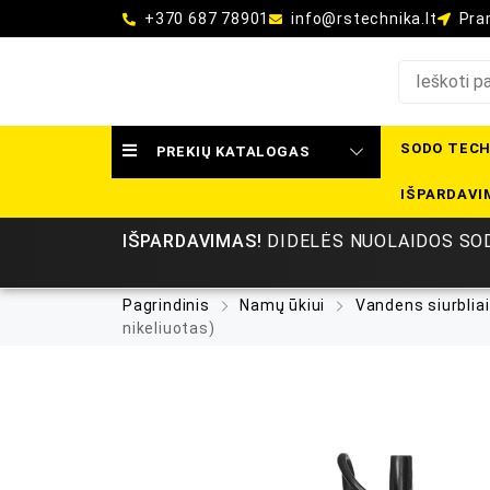
+370 687 78901
info@rstechnika.lt
Pram
SODO TECH
PREKIŲ KATALOGAS
IŠPARDAVI
IŠPARDAVIMAS!
DIDELĖS NUOLAIDOS SOD
Pagrindinis
Namų ūkiui
Vandens siurbliai
nikeliuotas)