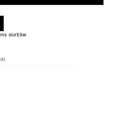
ens siurbliai
MAI