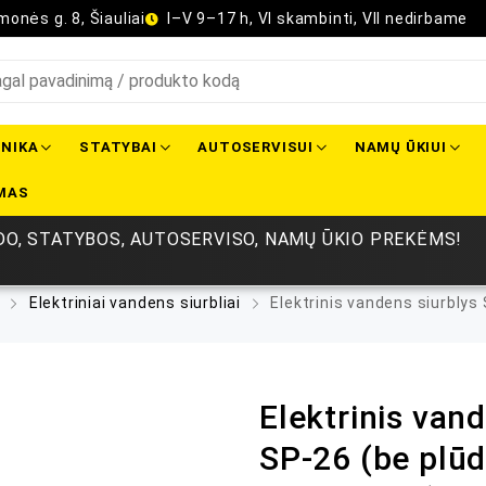
onės g. 8, Šiauliai
I–V 9–17 h, VI skambinti, VII nedirbame
NIKA
STATYBAI
AUTOSERVISUI
NAMŲ ŪKIUI
MAS
O, STATYBOS, AUTOSERVISO, NAMŲ ŪKIO PREKĖMS!
Elektriniai vandens siurbliai
Elektrinis vandens siurblys
Elektrinis van
SP-26 (be plūd