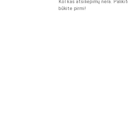
Kol kas atsiliepimų nėra. Palikit
būkite pirmi!