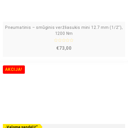
5
Pneumatinis – smūginis veržliasukis mini 12.7 mm (1/2″),
1200 Nm
Į
€
73,00
v
e
r
t
i
n
AKCIJA!
i
m
a
s
:
0
i
š
5
„Valome sandėlį!“