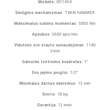
Modelis:
KD1434
Smūginis mechanizmas:
TWIN HAMMER
Maksimalus sukimo momentas:
5000 Nm
Apsukos:
3600 aps/min
Vidutinis oro srauto sunaudojimas:
1140
l/min
Galvutės tvirtinimo kvadratas:
1″
Oro įejimo jungtis:
1/2″
Minimalus žarnos skersmuo:
13 mm
Svoris:
18 kg
Garantija:
12 mėn.