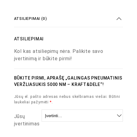
ATSILIEPIMAI (0)
ATSILIEPIMAI
Kol kas atsiliepimų nėra. Palikite savo
įvertinimą ir būkite pirmi!
BŪKITE PIRMI, APRAŠĘ „GALINGAS PNEUMATINIS
VERŽLIASUKIS 5000 NM – KRAFT&DELE“!
Jūsų el. pašto adresas nebus skelbiamas viešai.
Būtini
laukeliai pažymėti
*
.
Jūsų
įvertinimas