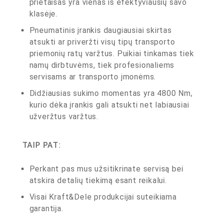
prietaisas yra vienas iš efektyviausių savo
klasėje.
Pneumatinis įrankis daugiausiai skirtas
atsukti ar priveržti visų tipų transporto
priemonių ratų varžtus. Puikiai tinkamas tiek
namų dirbtuvėms, tiek profesionaliems
servisams ar transporto įmonėms.
Didžiausias sukimo momentas yra 4800 Nm,
kurio dėka įrankis gali atsukti net labiausiai
užveržtus varžtus.
TAIP PAT:
Perkant pas mus užsitikrinate servisą bei
atskira detalių tiekimą esant reikalui.
Visai Kraft&Dele produkcijai suteikiama
garantija.