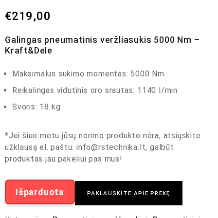
€
219,00
Galingas pneumatinis veržliasukis 5000 Nm –
Kraft&Dele
Maksimalus sukimo momentas: 5000 Nm
Reikalingas vidutinis oro srautas: 1140 l/min
Svoris: 18 kg
*Jei šiuo metu jūsų norimo produkto nėra, atsiųskite
užklausą el. paštu:
info@rstechnika.lt
, galbūt
produktas jau pakeliui pas mus!
Išparduota
PAKLAUSKITE APIE PREKĘ