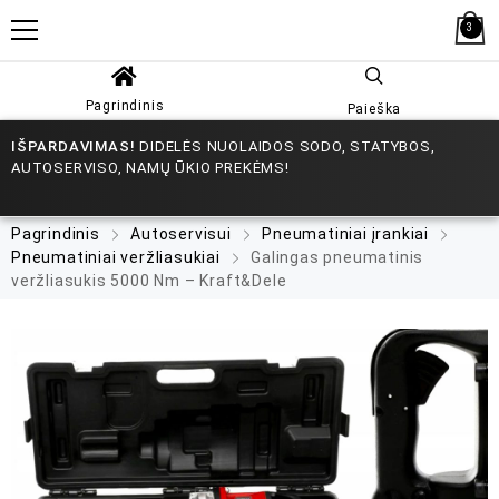
3
Pagrindinis
Paieška
IŠPARDAVIMAS!
DIDELĖS NUOLAIDOS SODO, STATYBOS,
AUTOSERVISO, NAMŲ ŪKIO PREKĖMS!
Pagrindinis
Autoservisui
Pneumatiniai įrankiai
Pneumatiniai veržliasukiai
Galingas pneumatinis
veržliasukis 5000 Nm – Kraft&Dele