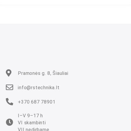
r
t
i
n
i
m
a
s
:
0
i
š
5
Pramonės g. 8, Šiauliai
info@rstechnika.lt
+370 687 78901
I–V 9–17 h
VI skambinti
VII nedirbame