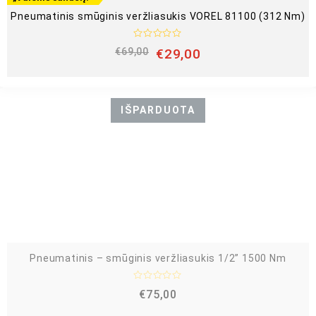
Pneumatinis smūginis veržliasukis VOREL 81100 (312 Nm)
Į
€
69,00
€
29,00
v
e
r
t
i
n
IŠPARDUOTA
i
m
a
s
:
0
i
š
5
Pneumatinis – smūginis veržliasukis 1/2” 1500 Nm
Į
€
75,00
v
e