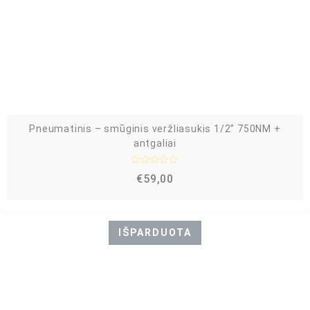
Pneumatinis – smūginis veržliasukis 1/2” 750NM +
antgaliai
Į
€
59,00
v
e
r
t
i
n
IŠPARDUOTA
i
m
a
s
:
0
i
š