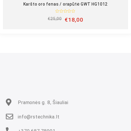
Karšto oro fenas / orapūtė GWT HG1012
Į
€
25,00
€
18,00
v
e
r
t
i
n
i
m
a
s
:
0
i
š
5
Pramonės g. 8, Šiauliai
info@rstechnika.lt