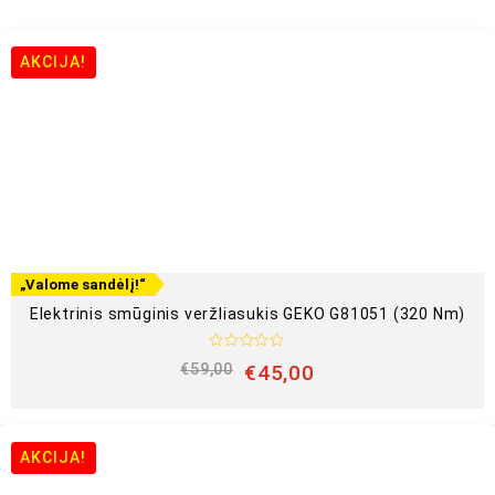
AKCIJA!
„Valome sandėlį!“
Elektrinis smūginis veržliasukis GEKO G81051 (320 Nm)
Į
€
59,00
€
45,00
v
e
r
t
i
n
AKCIJA!
i
m
a