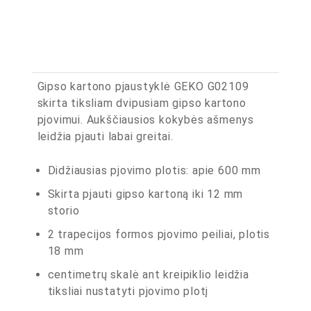
Gipso kartono pjaustyklė GEKO G02109
skirta tiksliam dvipusiam gipso kartono
pjovimui. Aukščiausios kokybės ašmenys
leidžia pjauti labai greitai.
Didžiausias pjovimo plotis: apie 600 mm
Skirta pjauti gipso kartoną iki 12 mm
storio
2 trapecijos formos pjovimo peiliai, plotis
18 mm
centimetrų skalė ant kreipiklio leidžia
tiksliai nustatyti pjovimo plotį