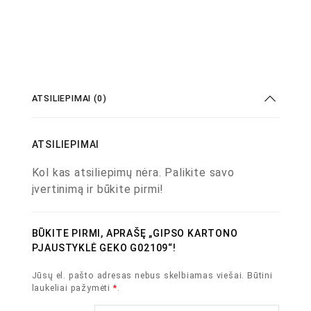
ATSILIEPIMAI (0)
ATSILIEPIMAI
Kol kas atsiliepimų nėra. Palikite savo
įvertinimą ir būkite pirmi!
BŪKITE PIRMI, APRAŠĘ „GIPSO KARTONO
PJAUSTYKLĖ GEKO G02109“!
Jūsų el. pašto adresas nebus skelbiamas viešai.
Būtini
laukeliai pažymėti
*
.