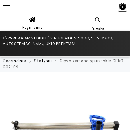
3
Pagrindinis
Paieška
IŠPARDAVIMAS!
DIDELĖS NUOLAIDOS SODO, STATYBOS,
AUTOSERVISO, NAMŲ ŪKIO PREKĖMS!
Pagrindinis
Statybai
Gipso kartono pjaustyklė GEKO
G02109