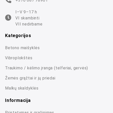
+370 687 78901
I–V 9–17 h
VI skambinti
VII nedirbame
Kategorijos
Betono maišyklės
Vibroplokštės
Traukimo / kėlimo įranga (telferiai, gervės)
Žemės grąžtai ir jų priedai
Malkų skaldyklės
Informacija
Pristatymas ir grąžinimas