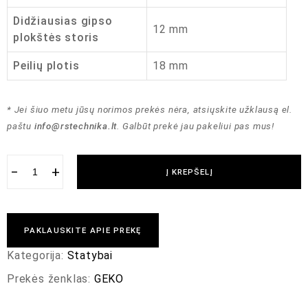
Didžiausias gipso
12 mm
plokštės storis
Peilių plotis
18 mm
* Jei šiuo metu jūsų norimos prekės nėra, atsiųskite užklausą el.
paštu
info@rstechnika.lt
. Galbūt prekė jau pakeliui pas mus!
−
+
Į KREPŠELĮ
PAKLAUSKITE APIE PREKĘ
Kategorija:
Statybai
Prekės ženklas:
GEKO