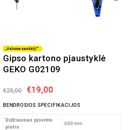
„Valome sandėlį!“
Gipso kartono pjaustyklė
GEKO G02109
€
19,00
€
25,00
BENDROSIOS SPECIFIKACIJOS
Didžiausias pjovimo
600 mm
plotis