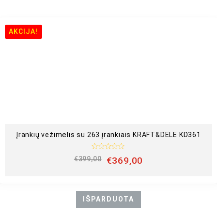
AKCIJA!
Įrankių vežimėlis su 263 įrankiais KRAFT&DELE KD361
Į
€
399,00
€
369,00
v
e
r
t
i
n
IŠPARDUOTA
i
m
a