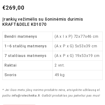
€
269,00
Įrankių vežimėlis su šoninėmis durimis
KRAFT&DELE KD1070
Bendri matmenys
(A x I x P) 72x77x46 cm
1–6 stalčių matmenys
(A x P x G) 5x53x39 cm
7 stalčiaus matmenys
(A x P x G) 19x53x19 cm
Raktai
2 vnt.
Svoris
49 kg
* Jei šiuo metu jūsų norimo produkto nėra, atsiųskite užklausą el.
paštu
info@rstechnika.lt
. Galbūt produktas jau pakeliui pas mus!