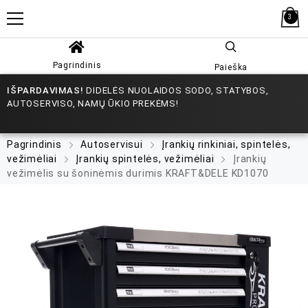
3
Pagrindinis
Paieška
IŠPARDAVIMAS!
DIDELĖS NUOLAIDOS SODO, STATYBOS,
AUTOSERVISO, NAMŲ ŪKIO PREKĖMS!
Pagrindinis
Autoservisui
Įrankių rinkiniai, spintelės,
vežimėliai
Įrankių spintelės, vežimėliai
Įrankių
vežimėlis su šoninėmis durimis KRAFT&DELE KD1070