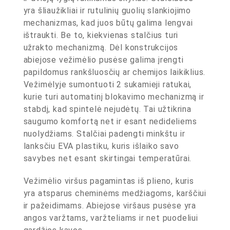
yra šliaužikliai ir rutulinių guolių slankiojimo
mechanizmas, kad juos būtų galima lengvai
ištraukti. Be to, kiekvienas stalčius turi
užrakto mechanizmą. Dėl konstrukcijos
abiejose vežimėlio pusėse galima įrengti
papildomus rankšluosčių ar chemijos laikiklius.
Vežimėlyje sumontuoti 2 sukamieji ratukai,
kurie turi automatinį blokavimo mechanizmą ir
stabdį, kad spintelė nejudėtų. Tai užtikrina
saugumo komfortą net ir esant nedideliems
nuolydžiams. Stalčiai padengti minkštu ir
lanksčiu EVA plastiku, kuris išlaiko savo
savybes net esant skirtingai temperatūrai.
Vežimėlio viršus pagamintas iš plieno, kuris
yra atsparus cheminėms medžiagoms, karščiui
ir pažeidimams. Abiejose viršaus pusėse yra
angos varžtams, varžteliams ir net puodeliui