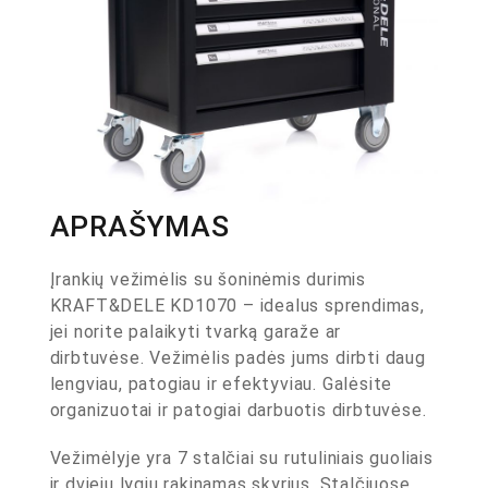
APRAŠYMAS
Įrankių vežimėlis su šoninėmis durimis
KRAFT&DELE KD1070 – idealus sprendimas,
jei norite palaikyti tvarką garaže ar
dirbtuvėse. Vežimėlis padės jums dirbti daug
lengviau, patogiau ir efektyviau. Galėsite
organizuotai ir patogiai darbuotis dirbtuvėse.
Vežimėlyje yra 7 stalčiai su rutuliniais guoliais
ir dviejų lygių rakinamas skyrius. Stalčiuose