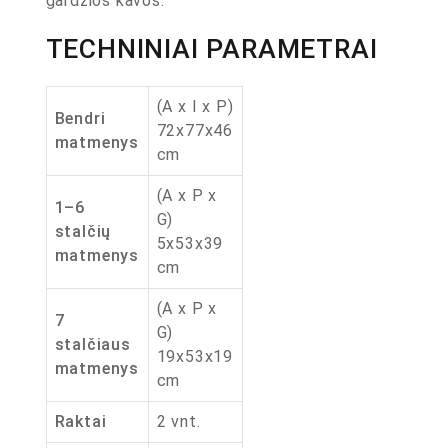
gardžios kavos.
TECHNINIAI PARAMETRAI
(A x I x P)
Bendri
72x77x46
matmenys
cm
(A x P x
1–6
G)
stalčių
5x53x39
matmenys
cm
(A x P x
7
G)
stalčiaus
19x53x19
matmenys
cm
Raktai
2 vnt.