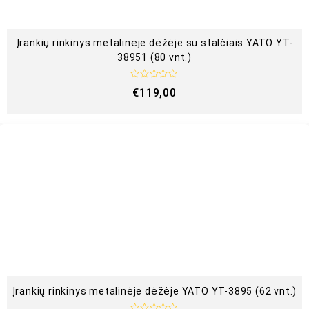
Įrankių rinkinys metalinėje dėžėje su stalčiais YATO YT-
38951 (80 vnt.)
Į
€
119,00
v
e
r
t
i
n
i
m
a
s
:
0
i
š
5
Įrankių rinkinys metalinėje dėžėje YATO YT-3895 (62 vnt.)