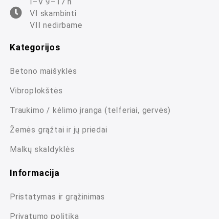
I–V 9–17 h
VI skambinti
VII nedirbame
Kategorijos
Betono maišyklės
Vibroplokštės
Traukimo / kėlimo įranga (telferiai, gervės)
Žemės grąžtai ir jų priedai
Malkų skaldyklės
Informacija
Pristatymas ir grąžinimas
Privatumo politika