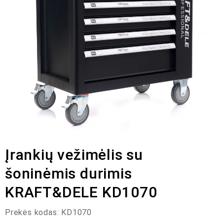
Įrankių vežimėlis su
šoninėmis durimis
KRAFT&DELE KD1070
Prekės kodas:
KD1070