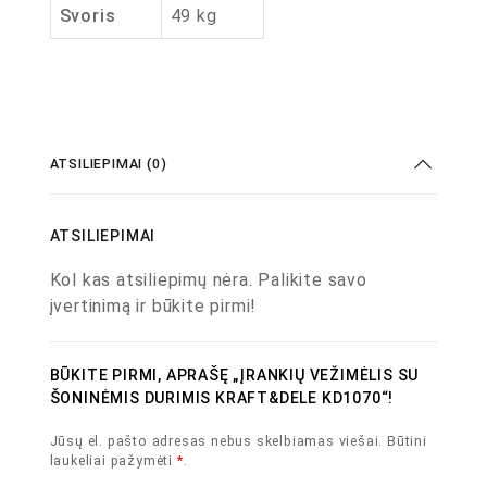
Svoris
49 kg
ATSILIEPIMAI (0)
ATSILIEPIMAI
Kol kas atsiliepimų nėra. Palikite savo
įvertinimą ir būkite pirmi!
BŪKITE PIRMI, APRAŠĘ „ĮRANKIŲ VEŽIMĖLIS SU
ŠONINĖMIS DURIMIS KRAFT&DELE KD1070“!
Jūsų el. pašto adresas nebus skelbiamas viešai.
Būtini
laukeliai pažymėti
*
.