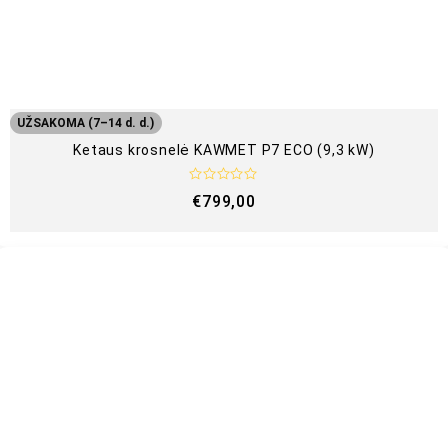
UŽSAKOMA (7–14 d. d.)
Ketaus krosnelė KAWMET P7 ECO (9,3 kW)
Į
€
799,00
v
e
r
t
i
n
i
m
a
s
:
0
i
š
5