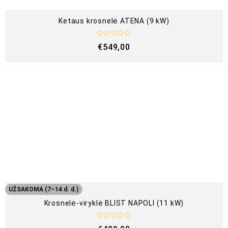
Ketaus krosnelė ATENA (9 kW)
Į
€
549,00
v
e
r
t
i
n
i
m
a
s
:
0
i
š
5
UŽSAKOMA (7–14 d. d.)
Krosnelė-viryklė BLIST NAPOLI (11 kW)
Į