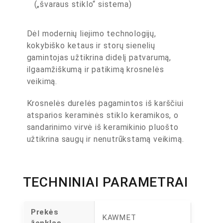
(„švaraus stiklo“ sistema)
Dėl modernių liejimo technologijų,
kokybiško ketaus ir storų sienelių
gamintojas užtikrina didelį patvarumą,
ilgaamžiškumą ir patikimą krosnelės
veikimą.
Krosnelės durelės pagamintos iš karščiui
atsparios keraminės stiklo keramikos, o
sandarinimo virvė iš keramikinio pluošto
užtikrina saugų ir nenutrūkstamą veikimą.
TECHNINIAI PARAMETRAI
Prekės
KAWMET