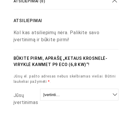
ATSILIEPIMAI (0)
ATSILIEPIMAI
Kol kas atsiliepimų nėra. Palikite savo
įvertinimą ir būkite pirmi!
BŪKITE PIRMI, APRAŠĘ „KETAUS KROSNELĖ-
VIRYKLĖ KAWMET P9 ECO (6,8 KW)“!
Jūsų el. pašto adresas nebus skelbiamas viešai.
Būtini
laukeliai pažymėti
*
.
Jūsų
įvertinimas