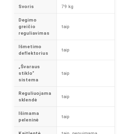
Svoris
79 kg
Degimo
greičio
taip
reguliavimas
Išmetimo
taip
deflektorius
„Švaraus
stiklo“
taip
sistema
Reguliuojama
taip
sklendė
Išimama
taip
peleninė
Kaitlentė
taip, nenuimama