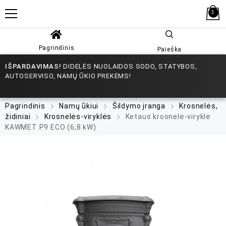
3
Pagrindinis
Paieška
IŠPARDAVIMAS!
DIDELĖS NUOLAIDOS SODO, STATYBOS,
AUTOSERVISO, NAMŲ ŪKIO PREKĖMS!
Pagrindinis
Namų ūkiui
Šildymo įranga
Krosnelės,
židiniai
Krosnelės-viryklės
Ketaus krosnelė-viryklė
KAWMET P9 ECO (6,8 kW)