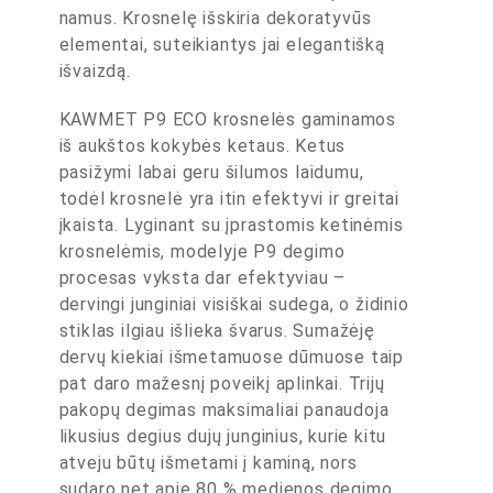
namus. Krosnelę išskiria dekoratyvūs
elementai, suteikiantys jai elegantišką
išvaizdą.
KAWMET P9 ECO krosnelės gaminamos
iš aukštos kokybės ketaus. Ketus
pasižymi labai geru šilumos laidumu,
todėl krosnelė yra itin efektyvi ir greitai
įkaista. Lyginant su įprastomis ketinėmis
krosnelėmis, modelyje P9 degimo
procesas vyksta dar efektyviau –
dervingi junginiai visiškai sudega, o židinio
stiklas ilgiau išlieka švarus. Sumažėję
dervų kiekiai išmetamuose dūmuose taip
pat daro mažesnį poveikį aplinkai. Trijų
pakopų degimas maksimaliai panaudoja
likusius degius dujų junginius, kurie kitu
atveju būtų išmetami į kaminą, nors
sudaro net apie 80 % medienos degimo