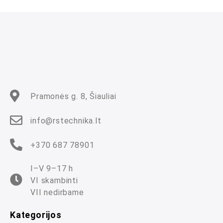
m
a
s
:
0
i
š
5
Pramonės g. 8, Šiauliai
info@rstechnika.lt
+370 687 78901
I–V 9–17 h
VI skambinti
VII nedirbame
Kategorijos