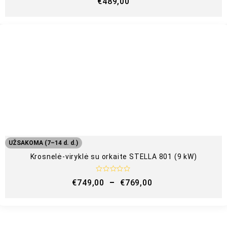
€
489,00
v
e
r
t
i
n
i
m
a
s
:
0
i
š
5
UŽSAKOMA (7–14 d. d.)
Krosnelė-viryklė su orkaite STELLA 801 (9 kW)
Į
€
749,00
–
€
769,00
v
e
r
t
i
n
i