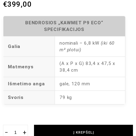
€
399,00
BENDROSIOS „KAWMET P9 ECO“
SPECIFIKACIJOS
nominali – 6,8 kW
(iki 60
Galia
m² plotui)
(A x P x G) 83,4 x 47,5 x
Matmenys
38,4 cm
Išmetimo anga
gale, 120 mm
Svoris
79 kg
−
+
Į KREPŠELĮ