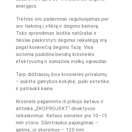
energijos.
Tretinis oro padavimas reguliuojamas per
oro tiekimą į stiklą ir degimo kamerą.
Toks sprendimas leidžia natūraliai ir
tiksliai paskirstyti degimui reikalingą orą
pagal konkrečią degimo fazę. Visa
sistema padidina bendrą krosnelės
efektyvumą ir sumažina malkų sąnaudas.
Tarp didžiausių šios krosnelės privalumų
– aukšta gamybos kokybė, puiki estetika
ir patraukli kaina.
Krosnelė pagaminta iš pilkojo ketaus ir
atitinka „EKOPROJEKT“ direktyvos
reikalavimus. Ketaus sienelės yra 10–15
mm storio. Dūmtraukio pajungimas –
galinis, jo skersmuo – 120 mm.