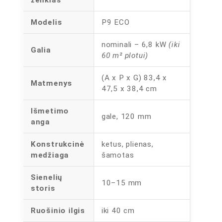
ženklas
Modelis
P9 ECO
nominali – 6,8 kW
(iki
Galia
60 m² plotui)
(A x P x G) 83,4 x
Matmenys
47,5 x 38,4 cm
Išmetimo
gale, 120 mm
anga
Konstrukcinė
ketus, plienas,
medžiaga
šamotas
Sienelių
10–15 mm
storis
Ruošinio ilgis
iki 40 cm