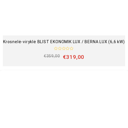
Krosnelė-viryklė BLIST EKONOMIK LUX / BERNA LUX (6,6 kW)
Į
€
359,00
€
319,00
v
e
r
t
i
n
i
m
a
s
:
0
i
š
5