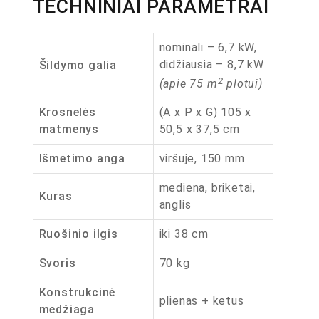
TECHNINIAI PARAMETRAI
nominali – 6,7 kW,
didžiausia – 8,7 kW
Šildymo galia
2
(apie 75 m
plotui)
Krosnelės
(A x P x G) 105 x
matmenys
50,5 x 37,5 cm
Išmetimo anga
viršuje, 150 mm
mediena, briketai,
Kuras
anglis
Ruošinio ilgis
iki 38 cm
Svoris
70 kg
Konstrukcinė
plienas + ketus
medžiaga