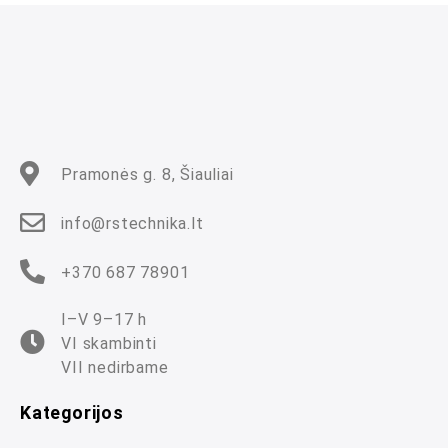
a
s
:
0
i
š
5
Pramonės g. 8, Šiauliai
info@rstechnika.lt
+370 687 78901
I–V 9–17 h
VI skambinti
VII nedirbame
Kategorijos