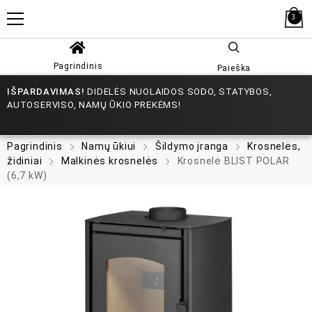
3
Pagrindinis
Paieška
IŠPARDAVIMAS!
DIDELĖS NUOLAIDOS SODO, STATYBOS,
AUTOSERVISO, NAMŲ ŪKIO PREKĖMS!
Pagrindinis
Namų ūkiui
Šildymo įranga
Krosnelės,
židiniai
Malkinės krosnelės
Krosnelė BLIST POLAR
(6,7 kW)