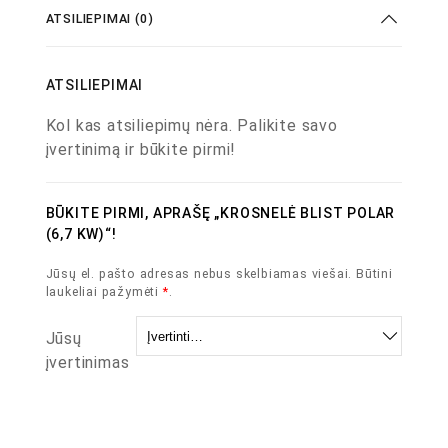
ATSILIEPIMAI (0)
ATSILIEPIMAI
Kol kas atsiliepimų nėra. Palikite savo
įvertinimą ir būkite pirmi!
BŪKITE PIRMI, APRAŠĘ „KROSNELĖ BLIST POLAR
(6,7 KW)“!
Jūsų el. pašto adresas nebus skelbiamas viešai.
Būtini
laukeliai pažymėti
*
.
Jūsų
įvertinimas