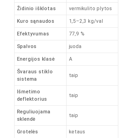
Židinio išklotas
vermikulito plytos
Kuro sąnaudos
1,5–2,3 kg/val
Efektyvumas
77,9 %
Spalvos
juoda
Energijos klasė
A
Švaraus stiklo
taip
sistema
Išmetimo
taip
deflektorius
Reguliuojama
taip
sklendė
Grotelės
ketaus