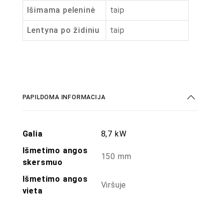
Išimama peleninė
taip
Lentyna po židiniu
taip
PAPILDOMA INFORMACIJA
Galia
8,7 kW
Išmetimo angos
150 mm
skersmuo
Išmetimo angos
Viršuje
vieta