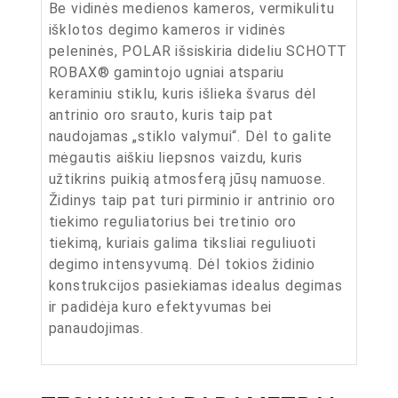
Be vidinės medienos kameros, vermikulitu
išklotos degimo kameros ir vidinės
peleninės, POLAR išsiskiria dideliu SCHOTT
ROBAX® gamintojo ugniai atspariu
keraminiu stiklu, kuris išlieka švarus dėl
antrinio oro srauto, kuris taip pat
naudojamas „stiklo valymui“. Dėl to galite
mėgautis aiškiu liepsnos vaizdu, kuris
užtikrins puikią atmosferą jūsų namuose.
Židinys taip pat turi pirminio ir antrinio oro
tiekimo reguliatorius bei tretinio oro
tiekimą, kuriais galima tiksliai reguliuoti
degimo intensyvumą. Dėl tokios židinio
konstrukcijos pasiekiamas idealus degimas
ir padidėja kuro efektyvumas bei
panaudojimas.