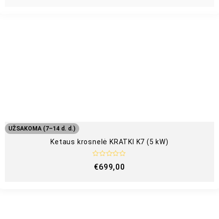
e
r
t
i
n
i
m
a
s
:
0
i
š
5
UŽSAKOMA (7–14 d. d.)
Ketaus krosnelė KRATKI K7 (5 kW)
Į
€
699,00
v
e
r
t
i
n
i
m