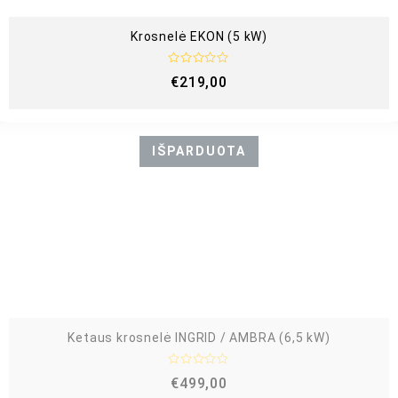
Krosnelė EKON (5 kW)
Į
€
219,00
v
e
r
t
i
n
IŠPARDUOTA
i
m
a
s
:
0
i
š
5
Ketaus krosnelė INGRID / AMBRA (6,5 kW)
Į
€
499,00
v