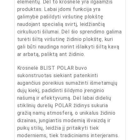
elementų. Dėl to krosnelė yra ilgaamžis
produktas. Labai įdomi funkcija yra
galimybė pašildyti viršutinę plokštę
naudojant specialią svirtį, leidžiančią
cirkuliuoti šilumai. Dėl šio sprendimo galima
turėti šiltą viršutinę židinio plokštę, kuri
gali būti naudinga norint išlaikyti šiltą kavą
ar arbatą, paliktą ant židinio.
Krosnelė BLIST POLAR buvo
sukonstruotas siekiant patenkinti
augančius poreikius sumažinti išmetamųjų
dujų kiekį, padidinti šildymo įrenginio
našumą ir efektyvumą. Dėl labai didelių
stiklinių durelių POLAR židinys sukuria
gražią namų atmosferą, o unikalus židinio
dizainas, jungiantis modernią išvaizdą ir
puikų stilių, leidžia jį pritaikyti tiek
moderniems, tiek tradiciniams interjerams.