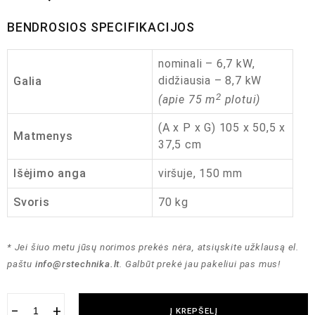
BENDROSIOS SPECIFIKACIJOS
nominali – 6,7 kW,
didžiausia – 8,7 kW
Galia
2
(apie 75 m
plotui)
(A x P x G) 105 x 50,5 x
Matmenys
37,5 cm
Išėjimo anga
viršuje, 150 mm
Svoris
70 kg
* Jei šiuo metu jūsų norimos prekės nėra, atsiųskite užklausą el.
paštu
info@rstechnika.lt
. Galbūt prekė jau pakeliui pas mus!
−
+
Į KREPŠELĮ