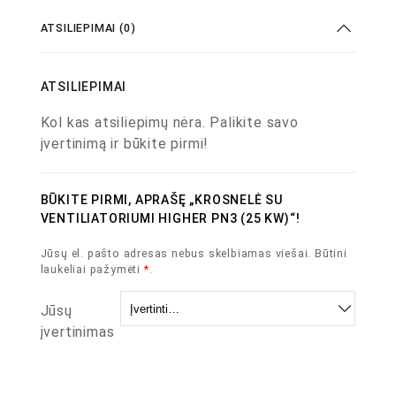
ATSILIEPIMAI (0)
ATSILIEPIMAI
Kol kas atsiliepimų nėra. Palikite savo
įvertinimą ir būkite pirmi!
BŪKITE PIRMI, APRAŠĘ „KROSNELĖ SU
VENTILIATORIUMI HIGHER PN3 (25 KW)“!
Jūsų el. pašto adresas nebus skelbiamas viešai.
Būtini
laukeliai pažymėti
*
.
Jūsų
įvertinimas