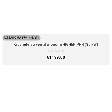
UŽSAKOMA (7–14 d. d.)
Krosnelė su ventiliatoriumi HIGHER PN4 (35 kW)
Į
€
1199,00
v
e
r
t
i
n
i
m
a
s
:
0
i
š
5