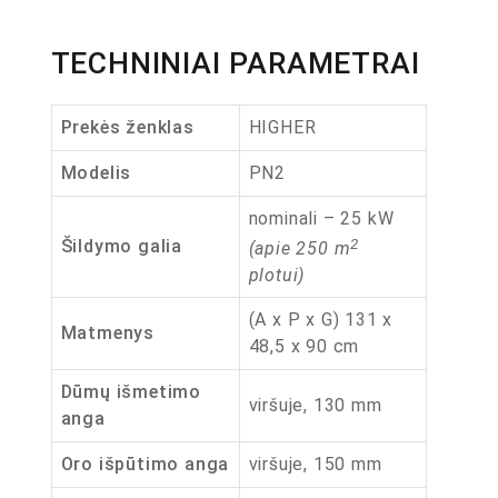
TECHNINIAI PARAMETRAI
Prekės ženklas
HIGHER
Modelis
PN2
nominali – 25 kW
2
Šildymo galia
(apie 250 m
plotui)
(A x P x G) 131 x
Matmenys
48,5 x 90 cm
Dūmų išmetimo
viršuje, 130 mm
anga
Oro išpūtimo anga
viršuje, 150 mm