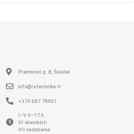
t
i
n
i
m
a
s
:
0
i
š
5
Pramonės g. 8, Šiauliai
info@rstechnika.lt
+370 687 78901
I–V 9–17 h
VI skambinti
VII nedirbame