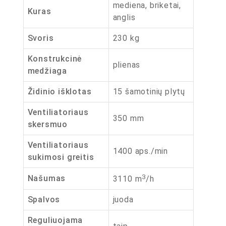
mediena, briketai,
Kuras
anglis
Svoris
230 kg
Konstrukcinė
plienas
medžiaga
Židinio išklotas
15 šamotinių plytų
Ventiliatoriaus
350 mm
skersmuo
Ventiliatoriaus
1400 aps./min
sukimosi greitis
3
Našumas
3110 m
/h
Spalvos
juoda
Reguliuojama