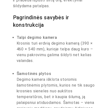
ir pradeda išpūsti šiltą orą, efektyviai
šildydama patalpas.
Pagrindinės savybės ir
konstrukcija
Talpi degimo kamera
Krosnis turi erdvią degimo kamerą (390 ×
460 × 540 mm), kurioje telpa daug kuro –
vienu pakrovimu galima šildyti net kelias
valandas.
Šamotinės plytos
Degimo kamera išklota storomis
šamotinėmis plytomis, kurios ne tik saugo
krosnies sieneles nuo aukštos
temperatūros, bet ir kaupia šilumą, ją
palaipsniui atiduodamos. Šamotas – viena