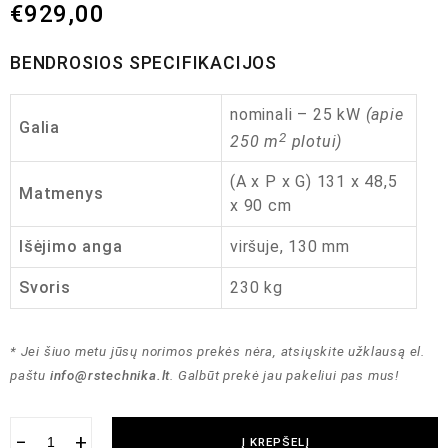
€
929,00
BENDROSIOS SPECIFIKACIJOS
nominali – 25 kW
(apie
Galia
2
250 m
plotui)
(A x P x G) 131 x 48,5
Matmenys
x 90 cm
Išėjimo anga
viršuje, 130 mm
Svoris
230 kg
* Jei šiuo metu jūsų norimos prekės nėra, atsiųskite užklausą el.
paštu
info@rstechnika.lt
. Galbūt prekė jau pakeliui pas mus!
−
+
Į KREPŠELĮ