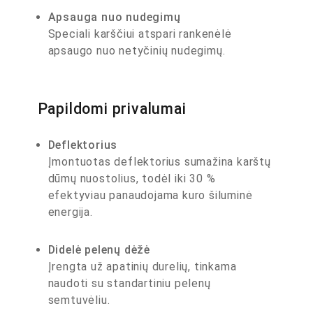
Apsauga nuo nudegimų
Speciali karščiui atspari rankenėlė
apsaugo nuo netyčinių nudegimų.
Papildomi privalumai
Deflektorius
Įmontuotas deflektorius sumažina karštų
dūmų nuostolius, todėl iki 30 %
efektyviau panaudojama kuro šiluminė
energija.
Didelė pelenų dėžė
Įrengta už apatinių durelių, tinkama
naudoti su standartiniu pelenų
semtuvėliu.