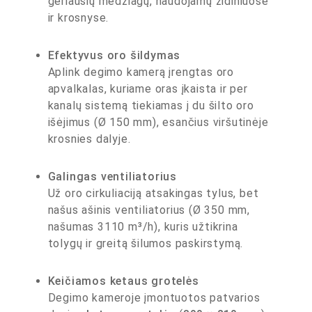
geriausių medžiagų, naudojamų židiniuose
ir krosnyse.
Efektyvus oro šildymas
Aplink degimo kamerą įrengtas oro
apvalkalas, kuriame oras įkaista ir per
kanalų sistemą tiekiamas į du šilto oro
išėjimus (Ø 150 mm), esančius viršutinėje
krosnies dalyje.
Galingas ventiliatorius
Už oro cirkuliaciją atsakingas tylus, bet
našus ašinis ventiliatorius (Ø 350 mm,
našumas 3110 m³/h), kuris užtikrina
tolygų ir greitą šilumos paskirstymą.
Keičiamos ketaus grotelės
Degimo kameroje įmontuotos patvarios