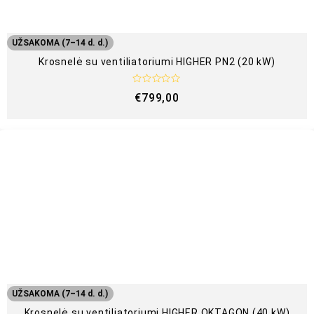
UŽSAKOMA (7–14 d. d.)
Krosnelė su ventiliatoriumi HIGHER PN2 (20 kW)
Į
€
799,00
v
e
r
t
i
n
i
m
a
s
:
0
i
š
5
UŽSAKOMA (7–14 d. d.)
Krosnelė su ventiliatoriumi HIGHER OKTAGON (40 kW)