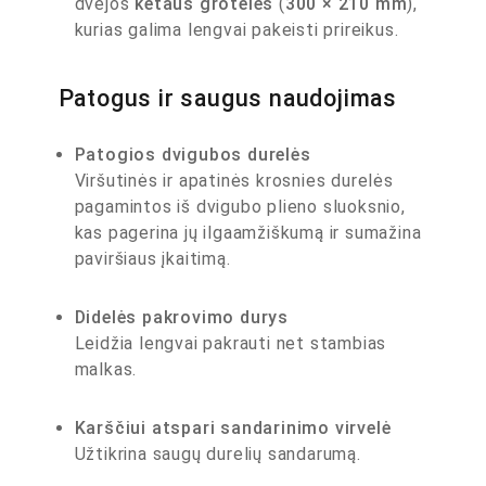
dvejos
ketaus grotelės
(
300 × 210 mm
),
kurias galima lengvai pakeisti prireikus.
Patogus ir saugus naudojimas
Patogios dvigubos durelės
Viršutinės ir apatinės krosnies durelės
pagamintos iš dvigubo plieno sluoksnio,
kas pagerina jų ilgaamžiškumą ir sumažina
paviršiaus įkaitimą.
Didelės pakrovimo durys
Leidžia lengvai pakrauti net stambias
malkas.
Karščiui atspari sandarinimo virvelė
Užtikrina saugų durelių sandarumą.