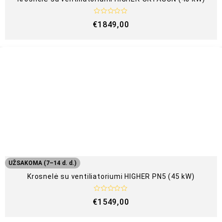
Į
€
1849,00
v
e
r
t
i
n
i
m
a
s
:
0
i
š
5
UŽSAKOMA (7–14 d. d.)
Krosnelė su ventiliatoriumi HIGHER PN5 (45 kW)
Į
€
1549,00
v
e
r