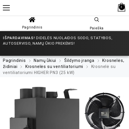
3
Pagrindinis
Paieška
IŠPARDAVIMAS!
DIDELĖS NUOLAIDOS SODO, STATYBOS,
AUTOSERVISO, NAMŲ ŪKIO PREKĖMS!
Pagrindinis
Namų ūkiui
Šildymo įranga
Krosnelės,
židiniai
Krosnelės su ventiliatoriumi
Krosnelė su
ventiliatoriumi HIGHER PN3 (25 kW)