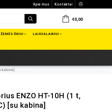
Apie mus
Kontaktai
€
0,00
ŽEMĖS ŪKIUI
LAISVALAIKIUI
 kabina]
rius ENZO HT-10H (1 t,
 [su kabina]