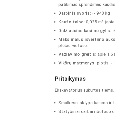
patikimas sprendimas kasdie
Darbinis svoris:
~ 940 kg – u
Kaušo talpa:
0,025 m³ (apie
Didžiausias kasimo gylis:
i
Maksimalus išvertimo aukš
pločio vietose.
Važiavimo greitis:
apie 1,5 
Vikšrų matmenys:
plotis ~ 
Pritaikymas
Ekskavatorius sukurtas tiems, 
Smulkesni sklypo kasimo ir t
Statybiniai darbai ribotose 