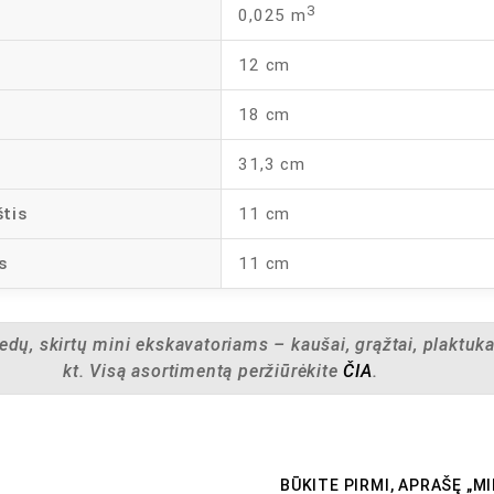
3
0,025 m
12 cm
18 cm
31,3 cm
štis
11 cm
s
11 cm
iedų, skirtų mini ekskavatoriams – kaušai, grąžtai, plaktukai
kt. Visą asortimentą peržiūrėkite
ČIA
.
BŪKITE PIRMI, APRAŠĘ „M