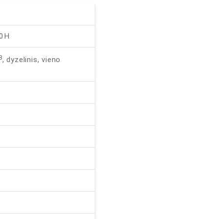
10H
3
, dyzelinis, vieno