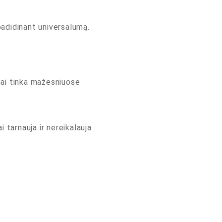
padidinant universalumą.
iai tinka mažesniuose
 tarnauja ir nereikalauja