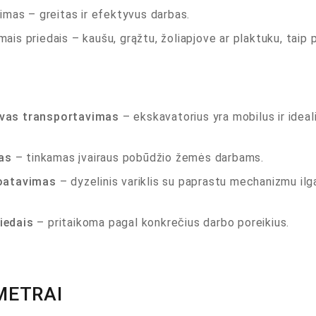
simas
– greitas ir efektyvus darbas.
ais priedais – kaušu, grąžtu, žoliapjove ar plaktuku, taip 
gvas transportavimas
– ekskavatorius yra mobilus ir ideal
as
– tinkamas įvairaus pobūdžio žemės darbams.
loatavimas
– dyzelinis variklis su paprastu mechanizmu ilgai
iedais
– pritaikoma pagal konkrečius darbo poreikius.
METRAI