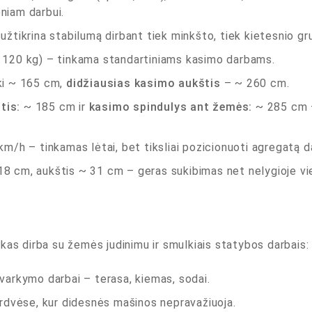
niam darbui.
žtikrina stabilumą dirbant tiek minkšto, tiek kietesnio gr
 120 kg) – tinkama standartiniams kasimo darbams.
ki ~ 165 cm,
didžiausias kasimo aukštis
– ~ 260 cm.
tis:
~ 185 cm ir
kasimo spindulys ant žemės:
~ 285 cm – 
km/h – tinkamas lėtai, bet tiksliai pozicionuoti agregatą d
18 cm, aukštis ~ 31 cm – geras sukibimas net nelygioje vi
kas dirba su žemės judinimu ir smulkiais statybos darbais:
varkymo darbai – terasa, kiemas, sodai.
erdvėse
, kur didesnės mašinos nepravažiuoja.