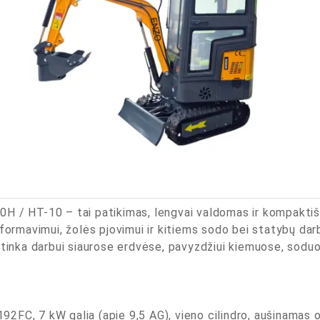
H / HT-10 – tai patikimas, lengvai valdomas ir kompaktišk
 formavimui, žolės pjovimui ir kitiems sodo bei statybų da
 tinka darbui siaurose erdvėse, pavyzdžiui kiemuose, soduo
2FC, 7 kW galia (apie 9,5 AG), vieno cilindro, aušinamas 