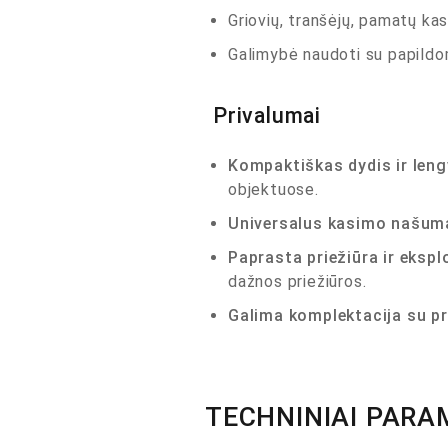
Griovių, tranšėjų, pamatų ka
Galimybė naudoti su papildom
Privalumai
Kompaktiškas dydis ir len
objektuose.
Universalus kasimo našum
Paprasta priežiūra ir eksp
dažnos priežiūros.
Galima komplektacija su pr
TECHNINIAI PARA