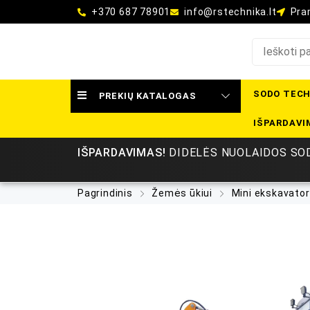
+370 687 78901
info@rstechnika.lt
Pram
SODO TECH
PREKIŲ KATALOGAS
IŠPARDAVI
IŠPARDAVIMAS!
DIDELĖS NUOLAIDOS SOD
Pagrindinis
Žemės ūkiui
Mini ekskavator