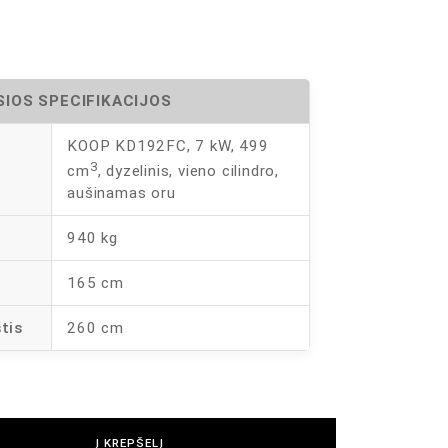
IOS SPECIFIKACIJOS
KOOP KD192FC, 7 kW, 499
3
cm
, dyzelinis, vieno cilindro,
aušinamas oru
940 kg
s
165 cm
tis
260 cm
Į KREPŠELĮ