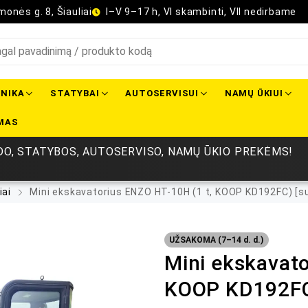
onės g. 8, Šiauliai
I–V 9–17 h, VI skambinti, VII nedirbame
NIKA
STATYBAI
AUTOSERVISUI
NAMŲ ŪKIUI
MAS
O, STATYBOS, AUTOSERVISO, NAMŲ ŪKIO PREKĖMS!
iai
Mini ekskavatorius ENZO HT-10H (1 t, KOOP KD192FC) [su
UŽSAKOMA (7–14 d. d.)
Mini ekskavato
KOOP KD192FC)