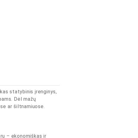
as statybinis įrenginys,
rbams. Dėl mažų
se ar šiltnamiuose.
oru – ekonomiškas ir