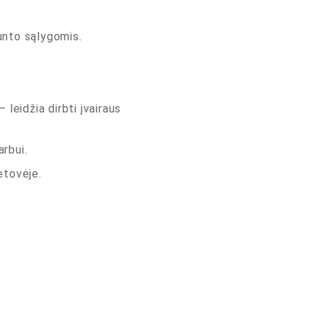
unto sąlygomis.
leidžia dirbti įvairaus
arbui.
etovėje.