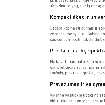
Ekskavatorius komplektuojamas
užtikrina tolygų, tikslų darbą 
Kompaktiškas ir unive
Uždara kabina su durimis ir stik
vėsesniu metų laiku. Kabina p
susikoncentruoti į tikslų darbą
Priedai ir darbų spektr
Ekskavatorius tinka žemės kasi
komplektacija su įvairiais prieda
kaušais, plaktuku, grąžtu, pakre
Pravažumas ir valdym
Vikšrinė važiuoklė užtikrina st
dirbti tiksliai ir patogiai net 