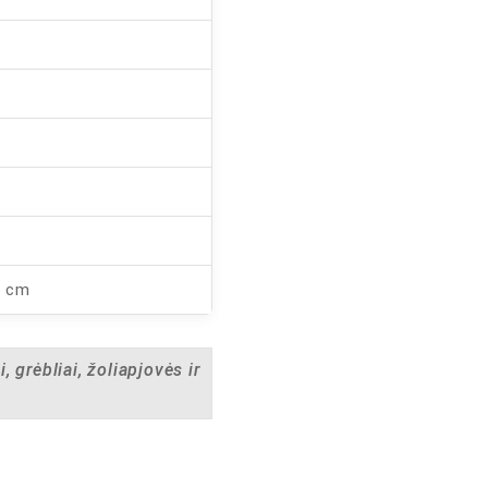
7 cm
, grėbliai, žoliapjovės ir