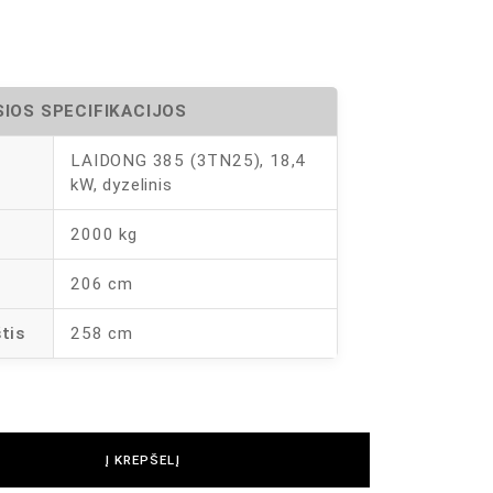
IOS SPECIFIKACIJOS
LAIDONG 385 (3TN25), 18,4
kW, dyzelinis
2000 kg
s
206 cm
tis
258 cm
Į KREPŠELĮ