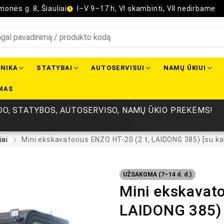
onės g. 8, Šiauliai
I–V 9–17 h, VI skambinti, VII nedirbame
NIKA
STATYBAI
AUTOSERVISUI
NAMŲ ŪKIUI
MAS
O, STATYBOS, AUTOSERVISO, NAMŲ ŪKIO PREKĖMS!
iai
Mini ekskavatorius ENZO HT-20 (2 t, LAIDONG 385) [su ka
UŽSAKOMA (7–14 d. d.)
Mini ekskavato
LAIDONG 385) 