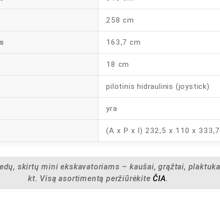
258 cm
s
163,7 cm
18 cm
pilotinis hidraulinis (joystick)
yra
(A x P x I) 232,5 x 110 x 333,
iedų, skirtų mini ekskavatoriams – kaušai, grąžtai, plaktukai
kt. Visą asortimentą peržiūrėkite
ČIA
.