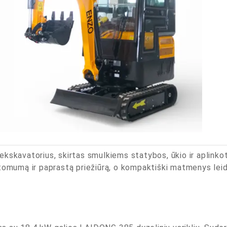
kskavatorius, skirtas smulkiems statybos, ūkio ir aplinko
tomumą ir paprastą priežiūrą, o kompaktiški matmenys leidž