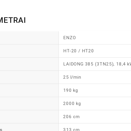
METRAI
ENZO
HT-20 / HT20
LAIDONG 385 (3TN25), 18,4 kW,
25 l/min
190 kg
2000 kg
206 cm
s
313 cm