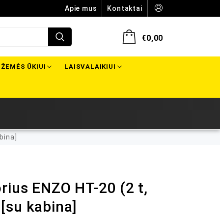
Apie mus
Kontaktai
€
0,00
ŽEMĖS ŪKIUI
LAISVALAIKIUI
bina]
rius ENZO HT-20 (2 t,
[su kabina]