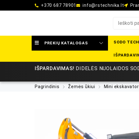
+370 687 78901
info@rstechnika.lt
Pram
SODO TECH
PREKIŲ KATALOGAS
IŠPARDAVI
IŠPARDAVIMAS!
DIDELĖS NUOLAIDOS SOD
Pagrindinis
Žemės ūkiui
Mini ekskavator