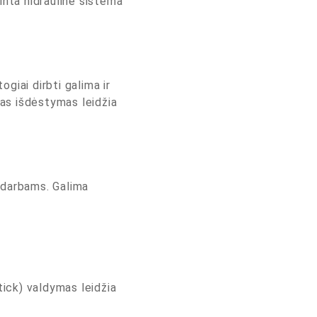
nta hidraulinė sistema
ogiai dirbti galima ir
kas išdėstymas leidžia
s darbams. Galima
tick) valdymas leidžia