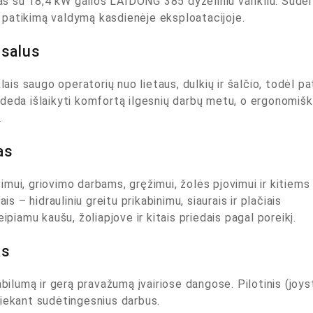
 su 18,4 kW galios LAIDONG 385 dyzeliniu varikliu. Suderi
ir patikimą valdymą kasdienėje eksploatacijoje.
rsalus
lais saugo operatorių nuo lietaus, dulkių ir šalčio, todėl pat
adeda išlaikyti komfortą ilgesnių darbų metu, o ergonomiš
.
as
mui, griovimo darbams, gręžimui, žolės pjovimui ir kitiem
is – hidrauliniu greitu prikabinimu, siaurais ir plačiais
ipiamu kaušu, žoliapjove ir kitais priedais pagal poreikį.
as
abilumą ir gerą pravažumą įvairiose dangose. Pilotinis (joys
atliekant sudėtingesnius darbus.