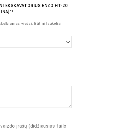
INI EKSKAVATORIUS ENZO HT-20
INA]“!
skelbiamas viešai.
Būtini laukeliai
 vaizdo įrašų (didžiausias failo