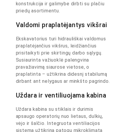
konstrukcija ir galimybe dirbti su plačiu
priedų asortimentu.
Valdomi praplatėjantys vikšrai
Ekskavatorius turi hidrauliškai valdomus
praplatėjančius vikšrus, leidžiančius
prisitaikyti prie skirtingų darbo sąlygų.
Susiaurinta važiuoklė palengvina
pravažiavimą siaurose vietose, o
praplatinta – užtikrina didesnį stabilumą
dirbant ant nelygaus ar minkšto pagrindo.
Uždara ir ventiliuojama kabina
Uždara kabina su stiklais ir durimis
apsaugo operatorių nuo lietaus, dulkių,
vėjo ir šalčio. Integruota ventiliacijos
sistema užtikrina patogų mikroklimatą