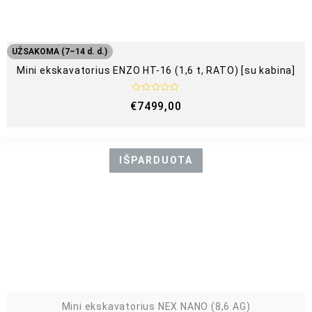
UŽSAKOMA (7–14 d. d.)
Mini ekskavatorius ENZO HT-16 (1,6 t, RATO) [su kabina]
Į
€
7499,00
v
e
r
t
i
n
IŠPARDUOTA
i
m
a
s
:
0
i
š
5
Mini ekskavatorius NEX NANO (8,6 AG)