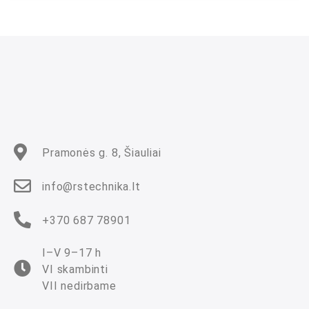
n
i
m
a
s
:
0
i
š
5
Pramonės g. 8, Šiauliai
info@rstechnika.lt
+370 687 78901
I–V 9–17 h
VI skambinti
VII nedirbame