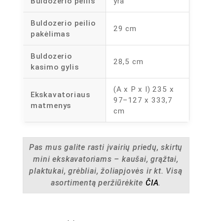
Buldozerio peilis
yra
Buldozerio peilio
29 cm
pakėlimas
Buldozerio
28,5 cm
kasimo gylis
(A x P x I) 235 x
Ekskavatoriaus
97–127 x 333,7
matmenys
cm
Pas mus galite rasti įvairių priedų, skirtų
mini ekskavatoriams – kaušai, grąžtai,
plaktukai, grėbliai, žoliapjovės ir kt. Visą
asortimentą peržiūrėkite
ČIA
.