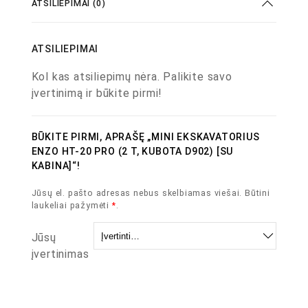
ATSILIEPIMAI (0)
ATSILIEPIMAI
Kol kas atsiliepimų nėra. Palikite savo
įvertinimą ir būkite pirmi!
BŪKITE PIRMI, APRAŠĘ „MINI EKSKAVATORIUS
ENZO HT-20 PRO (2 T, KUBOTA D902) [SU
KABINA]“!
Jūsų el. pašto adresas nebus skelbiamas viešai.
Būtini
laukeliai pažymėti
*
.
Jūsų
įvertinimas