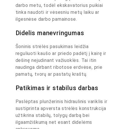
darbo metu, todėl ekskavatorius puikiai
tinka naudoti ir vėsesniu metų laiku ar
ilgesnėse darbo pamainose.
Didelis manevringumas
Šoninis strėlės pasukimas leidžia
reguliuoti kaušo ar priedo padėtį į kairę ir
dešinę nejudinant važiuoklės. Tai itin
naudinga dirbant ribotose erdvėse, prie
pamatų, tvorų ar pastatų kraštų.
Patikimas ir stabilus darbas
Paslėptas plunžerinis hidraulinis variklis ir
sustiprinta apversta strėlės konstrukcija
užtikrina stabilų, tolygų darbą bei
ilgaamžiškumą net esant didelėms