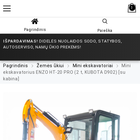
3
Pagrindinis
Paieška
IŠPARDAVIMAS!
DIDELĖS NUOLAIDOS SODO, STATYBOS,
AUTOSERVISO, NAMŲ ŪKIO PREKĖMS!
Pagrindinis
Žemės ūkiui
Mini ekskavatoriai
Mini
ekskavatorius ENZO HT-20 PRO (2 t, KUBOTA D902) [su
kabina]