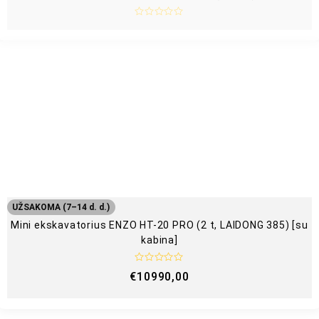
Į
v
e
r
t
i
n
i
m
a
s
:
0
i
š
5
UŽSAKOMA (7–14 d. d.)
Mini ekskavatorius ENZO HT-20 PRO (2 t, LAIDONG 385) [su
kabina]
Į
€
10990,00
v
e
r
t
i