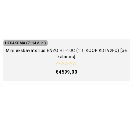
UŽSAKOMA (7–14 d. d.)
Mini ekskavatorius ENZO HT-10C (1 t, KOOP KD192FC) [be
kabinos]
Į
€
4599,00
v
e
r
t
i
n
i
m
a
s
:
0
i
š
5