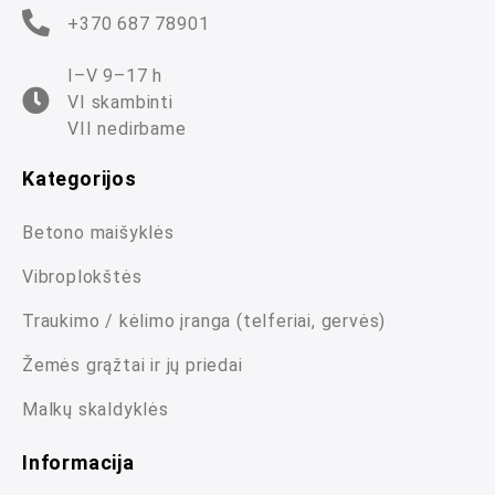
+370 687 78901
I–V 9–17 h
VI skambinti
VII nedirbame
Kategorijos
Betono maišyklės
Vibroplokštės
Traukimo / kėlimo įranga (telferiai, gervės)
Žemės grąžtai ir jų priedai
Malkų skaldyklės
Informacija