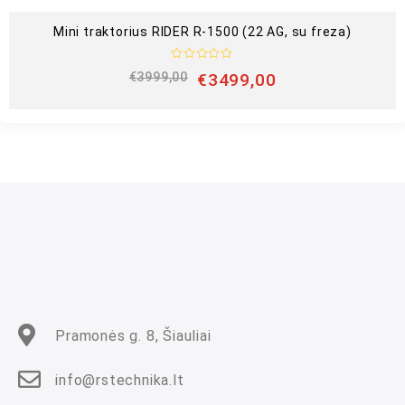
Mini traktorius RIDER R-1500 (22 AG, su freza)
Į
€
3999,00
€
3499,00
v
e
r
t
i
n
i
m
a
s
:
0
i
š
5
Pramonės g. 8, Šiauliai
info@rstechnika.lt