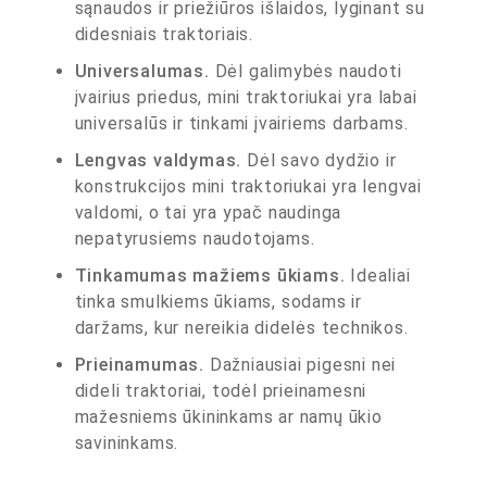
sąnaudos ir priežiūros išlaidos, lyginant su
didesniais traktoriais.
Universalumas.
Dėl galimybės naudoti
įvairius priedus, mini traktoriukai yra labai
universalūs ir tinkami įvairiems darbams.
Lengvas valdymas.
Dėl savo dydžio ir
konstrukcijos mini traktoriukai yra lengvai
valdomi, o tai yra ypač naudinga
nepatyrusiems naudotojams.
Tinkamumas mažiems ūkiams.
Idealiai
tinka smulkiems ūkiams, sodams ir
daržams, kur nereikia didelės technikos.
Prieinamumas.
Dažniausiai pigesni nei
dideli traktoriai, todėl prieinamesni
mažesniems ūkininkams ar namų ūkio
savininkams.