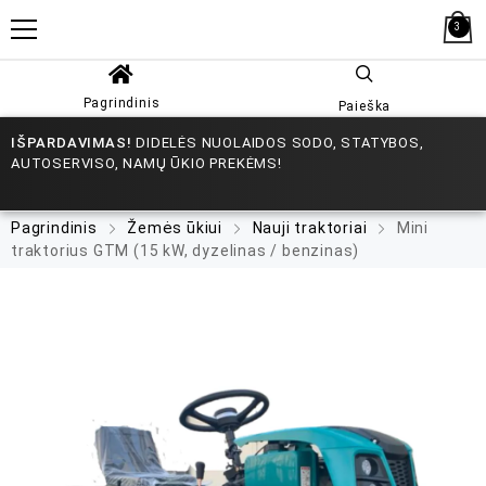
3
Pagrindinis
Paieška
IŠPARDAVIMAS!
DIDELĖS NUOLAIDOS SODO, STATYBOS,
AUTOSERVISO, NAMŲ ŪKIO PREKĖMS!
Pagrindinis
Žemės ūkiui
Nauji traktoriai
Mini
traktorius GTM (15 kW, dyzelinas / benzinas)