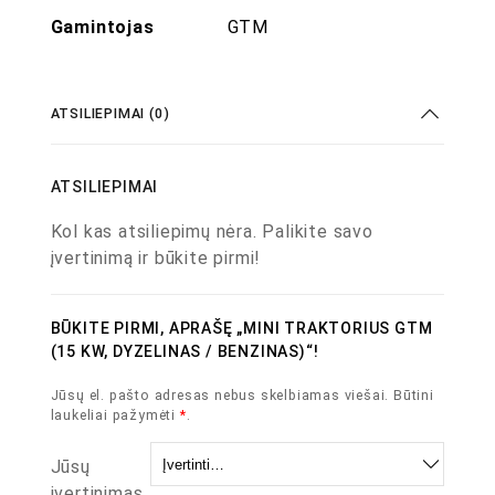
Gamintojas
GTM
ATSILIEPIMAI (0)
ATSILIEPIMAI
Kol kas atsiliepimų nėra. Palikite savo
įvertinimą ir būkite pirmi!
BŪKITE PIRMI, APRAŠĘ „MINI TRAKTORIUS GTM
(15 KW, DYZELINAS / BENZINAS)“!
Jūsų el. pašto adresas nebus skelbiamas viešai.
Būtini
laukeliai pažymėti
*
.
Jūsų
įvertinimas