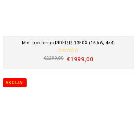
0
i
š
5
Mini traktorius RIDER R-1350X (16 kW, 4×4)
Į
€
2299,00
€
1999,00
v
e
r
t
i
n
AKCIJA!
i
m
a
s
:
0
i
š
5