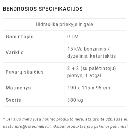
BENDROSIOS SPECIFIKACIJOS
Hidraulika priekyje ir gale
Gamintojas
GTM
15 kW, benzininis /
Variklis
dyzelinis, keturtaktis
2 + 2 (su palėtintoju)
Pavarų skaičius
pirmyn, 1 atgal
Matmenys
190 x 115 x 95 cm
Svoris
380 kg
* Jei šiuo metu jūsų norimo produkto nėra, atsiųskite užklausą el.
paštu
info@rstechnika.lt
. Galbūt produktas jau pakeliui pas mus!