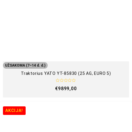
UŽSAKOMA (7–14 d. d.)
Traktorius YATO YT-85830 (25 AG, EURO 5)
Į
€
9899,00
v
e
r
t
i
n
AKCIJA!
i
m
a
s
: