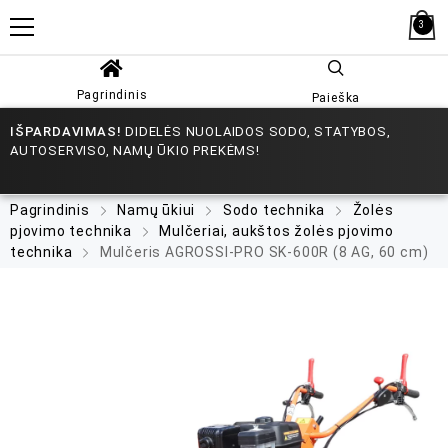
3
Pagrindinis
Paieška
IŠPARDAVIMAS!
DIDELĖS NUOLAIDOS SODO, STATYBOS,
AUTOSERVISO, NAMŲ ŪKIO PREKĖMS!
Pagrindinis
Namų ūkiui
Sodo technika
Žolės
pjovimo technika
Mulčeriai, aukštos žolės pjovimo
technika
Mulčeris AGROSSI-PRO SK-600R (8 AG, 60 cm)