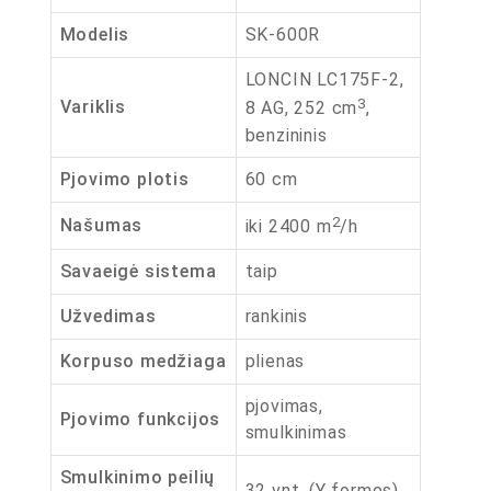
Modelis
SK-600R
LONCIN LC175F-2,
3
Variklis
8 AG, 252 cm
,
benzininis
Pjovimo plotis
60 cm
2
Našumas
iki 2400 m
/h
Savaeigė sistema
taip
Užvedimas
rankinis
Korpuso medžiaga
plienas
pjovimas,
Pjovimo funkcijos
smulkinimas
Smulkinimo peilių
32 vnt. (Y formos)