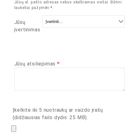
Jūsų el. pašto adresas nebus skelbiamas viešai.
Būtini
laukeliai pažymėti
*
.
Jūsų
įvertinimas
Jūsų atsiliepimas
*
Įkelkite iki 5 nuotraukų ar vaizdo įrašų
(didžiausias failo dydis: 25 MB).