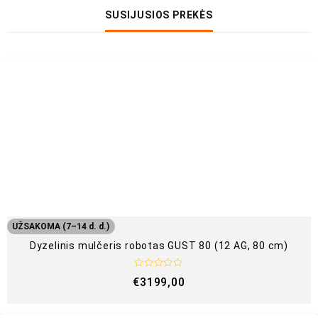
SUSIJUSIOS PREKĖS
UŽSAKOMA (7–14 d. d.)
Dyzelinis mulčeris robotas GUST 80 (12 AG, 80 cm)
Į
€
3199,00
v
e
r
t