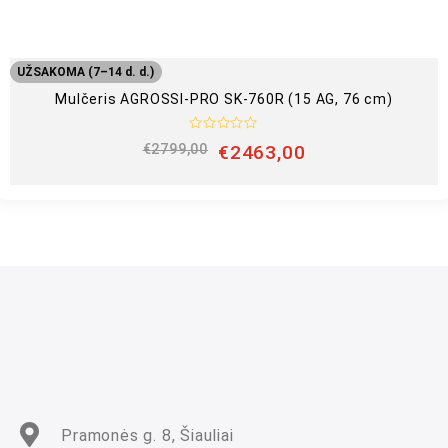
UŽSAKOMA (7–14 d. d.)
Mulčeris AGROSSI-PRO SK-760R (15 AG, 76 cm)
Į
€
2799,00
€
2463,00
v
e
r
t
i
n
i
m
a
s
:
0
i
š
5
Pramonės g. 8, Šiauliai