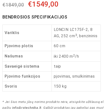
€
1549,00
€
1849,00
BENDROSIOS SPECIFIKACIJOS
LONCIN LC175F-2, 8
Variklis
3
AG, 252 cm
, benzininis
Pjovimo plotis
60 cm
2
Našumas
iki 2400 m
/h
Savaeigė sistema
taip
Pjovimo funkcijos
pjovimas, smulkinimas
Svoris
150 kg
* Jei šiuo metu jūsų norimo produkto nėra, atsiųskite užklausą el.
paštu
info@rstechnika.lt
. Galbūt produktas jau pakeliui pas mus!