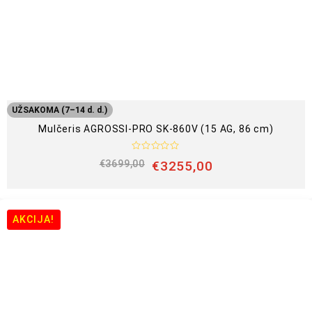
s
:
0
i
š
5
UŽSAKOMA (7–14 d. d.)
Mulčeris AGROSSI-PRO SK-860V (15 AG, 86 cm)
Į
€
3699,00
€
3255,00
v
e
r
t
i
n
AKCIJA!
i
m
a
s
:
0
i
š
5