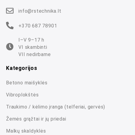
info@rstechnika.lt
+370 687 78901
I–V 9–17 h
VI skambinti
VII nedirbame
Kategorijos
Betono maišyklės
Vibroplokštės
Traukimo / kėlimo įranga (telferiai, gervės)
Žemės grąžtai ir jų priedai
Malkų skaldyklės