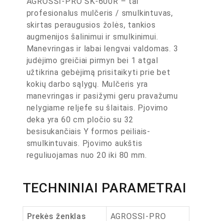
AGROSSI-PRO SK-600R – tai
profesionalus mulčeris / smulkintuvas,
skirtas peraugusios žolės, tankios
augmenijos šalinimui ir smulkinimui.
Manevringas ir labai lengvai valdomas. 3
judėjimo greičiai pirmyn bei 1 atgal
užtikrina gebėjimą prisitaikyti prie bet
kokių darbo sąlygų. Mulčeris yra
manevringas ir pasižymi geru pravažumu
nelygiame reljefe su šlaitais. Pjovimo
deka yra 60 cm pločio su 32
besisukančiais Y formos peiliais-
smulkintuvais. Pjovimo aukštis
reguliuojamas nuo 20 iki 80 mm.
TECHNINIAI PARAMETRAI
Prekės ženklas
AGROSSI-PRO