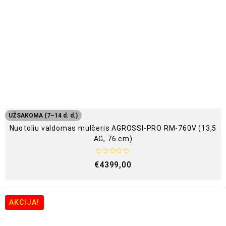
i
n
i
m
a
s
:
0
i
š
5
UŽSAKOMA (7–14 d. d.)
Nuotoliu valdomas mulčeris AGROSSI-PRO RM-760V (13,5
AG, 76 cm)
Į
€
4399,00
v
e
r
t
i
n
AKCIJA!
i
m
a