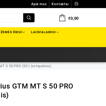
Apie mus
Kontaktai
€
0,00
ŽEMĖS ŪKIUI
LAISVALAIKIUI
 S 50 PRO (50 l, betepalinis)
rius GTM MT S 50 PRO
is)