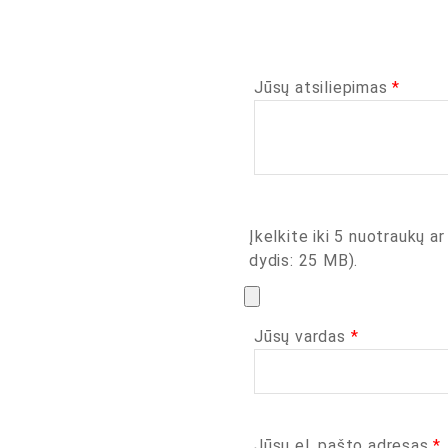
Jūsų atsiliepimas
*
Įkelkite iki 5 nuotraukų ar
dydis: 25 MB).
Jūsų vardas
*
Jūsų el. pašto adresas
*