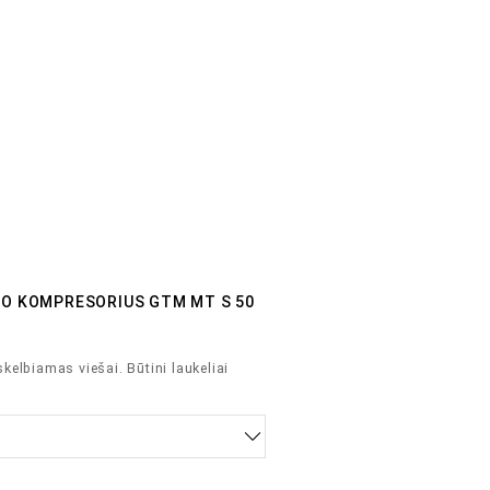
ORO KOMPRESORIUS GTM MT S 50
skelbiamas viešai.
Būtini laukeliai