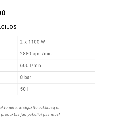
00
ACIJOS
2 x 1100 W
2880 aps./min
600 l/min
8 bar
50 l
ukto nėra, atsiųskite užklausą el.
t produktas jau pakeliui pas mus!