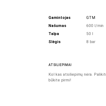
Gamintojas
GTM
Našumas
600 l/min
Talpa
50 l
Slėgis
8 bar
ATSILIEPIMAI
Kol kas atsiliepimų nėra. Palikit
būkite pirmi!