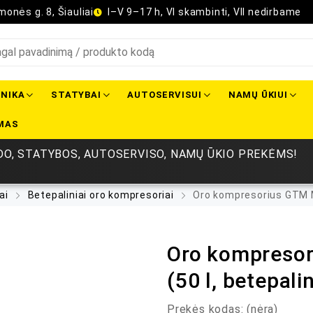
onės g. 8, Šiauliai
I–V 9–17 h, VI skambinti, VII nedirbame
NIKA
STATYBAI
AUTOSERVISUI
NAMŲ ŪKIUI
MAS
O, STATYBOS, AUTOSERVISO, NAMŲ ŪKIO PREKĖMS!
ai
Betepaliniai oro kompresoriai
Oro kompresorius GTM MT
Oro kompreso
(50 l, betepalin
Prekės kodas:
(nėra)