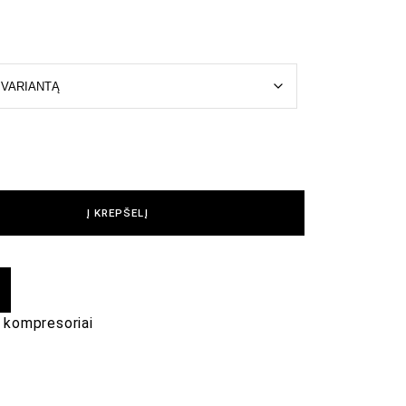
Į KREPŠELĮ
o kompresoriai