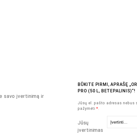
BŪKITE PIRMI, APRAŠĘ „
PRO (50 L, BETEPALINIS)“!
e savo įvertinimą ir
Jūsų el. pašto adresas nebus 
pažymėti
*
.
Jūsų
įvertinimas