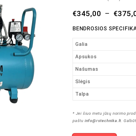
€
345,00
–
€
375,
BENDROSIOS SPECIFIK
Galia
Apsukos
Našumas
Slėgis
Talpa
* Jei šiuo metu jūsų norimo prod
paštu
info@rstechnika.lt
. Galbū