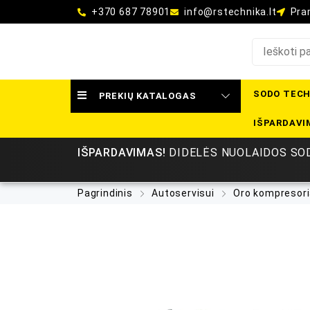
+370 687 78901
info@rstechnika.lt
Pram
SODO TECH
PREKIŲ KATALOGAS
IŠPARDAVI
IŠPARDAVIMAS!
DIDELĖS NUOLAIDOS SOD
Pagrindinis
Autoservisui
Oro kompresori