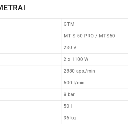
METRAI
GTM
MT S 50 PRO / MTS50
230 V
2 x 1100 W
2880 aps./min
600 l/min
8 bar
50 l
36 kg