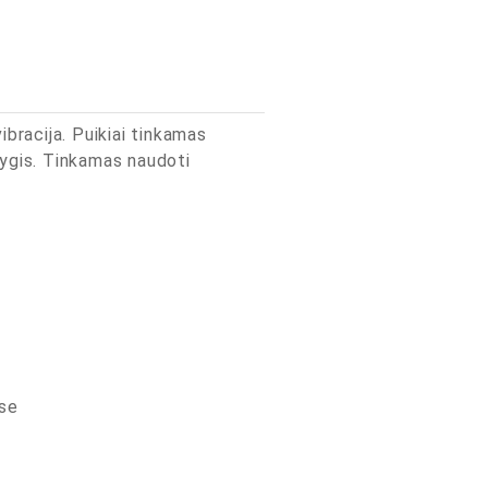
bracija. Puikiai tinkamas
lygis. Tinkamas naudoti
se