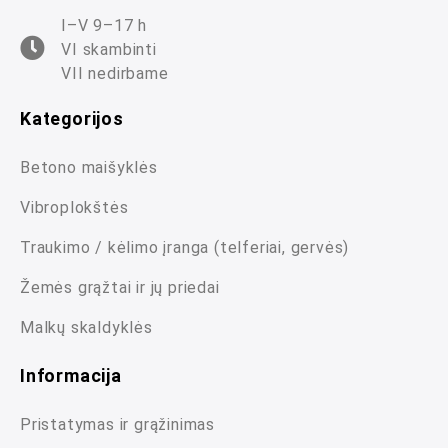
I–V 9–17 h
VI skambinti
VII nedirbame
Kategorijos
Betono maišyklės
Vibroplokštės
Traukimo / kėlimo įranga (telferiai, gervės)
Žemės grąžtai ir jų priedai
Malkų skaldyklės
Informacija
Pristatymas ir grąžinimas