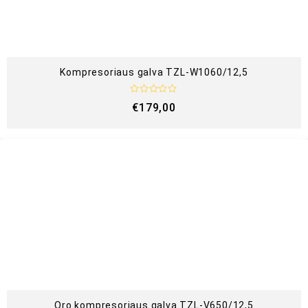
5
Kompresoriaus galva TZL-W1060/12,5
Į
€
179,00
v
e
r
t
i
n
i
m
a
s
:
0
i
š
5
Oro kompresoriaus galva TZL-V650/12,5