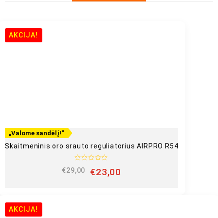
AKCIJA!
„Valome sandėlį!“
Skaitmeninis oro srauto reguliatorius AIRPRO R54
Į
€
29,00
€
23,00
v
e
r
t
i
n
AKCIJA!
i
m