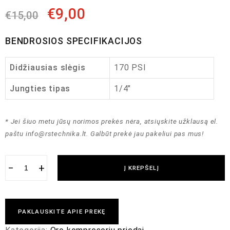
€
9,00
€
15,00
BENDROSIOS SPECIFIKACIJOS
Didžiausias slėgis
170 PSI
Jungties tipas
1/4″
* Jei šiuo metu jūsų norimos prekės nėra, atsiųskite užklausą el.
paštu
info@rstechnika.lt
. Galbūt prekė jau pakeliui pas mus!
−
+
Į KREPŠELĮ
PAKLAUSKITE APIE PREKĘ