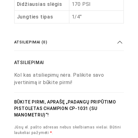
Didžiausias slėgis
170 PSI
Jungties tipas
1/4″
ATSILIEPIMAI (0)
ATSILIEPIMAI
Kol kas atsiliepimų nėra. Palikite savo
įvertinimą ir būkite pirmi!
BŪKITE PIRMI, APRAŠĘ „PADANGŲ PRIPŪTIMO
PISTOLETAS CHAMPION CP-1031 (SU
MANOMETRU)“!
Jūsų el. pašto adresas nebus skelbiamas viešai.
Būtini
laukeliai pažymėti
*
.