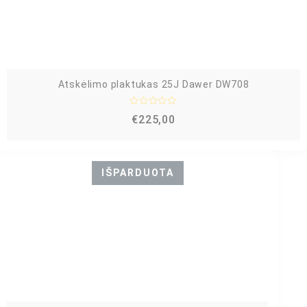
i
š
5
Atskėlimo plaktukas 25J Dawer DW708
Į
€
225,00
v
e
r
t
i
n
IŠPARDUOTA
i
m
a
s
:
0
i
š
5