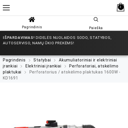
3
Pagrindinis
Paieška
IŠPARDAVIMAS!
DIDELĖS NUOLAIDOS SODO, STATYBOS,
AUTOSERVISO, NAMŲ ŪKIO PREKĖMS!
Pagrindinis
Statybai
Akumuliatoriniai ir elektriniai
įrankiai
Elektriniai įrankiai
Perforatoriai, atskėlimo
plaktukai
Perforatorius / atskėlimo plaktukas 1600W -
KD1691