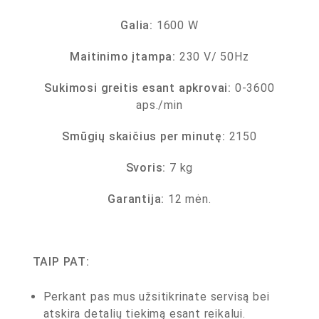
Galia:
1600 W
Maitinimo įtampa:
230 V/ 50Hz
Sukimosi greitis esant apkrovai:
0-3600
aps./min
Smūgių skaičius per minutę:
2150
Svoris:
7 kg
Garantija:
12 mėn.
TAIP PAT:
Perkant pas mus užsitikrinate servisą bei
atskira detalių tiekimą esant reikalui.