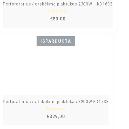
Perforatorius / atskėlimo plaktukas 2300W – KD1692
Į
€
80,00
v
e
r
t
i
n
IŠPARDUOTA
i
m
a
s
:
0
i
š
5
Perforatorius / atskėlimo plaktukas 3200W KD1738
Į
€
329,00
v
e
r