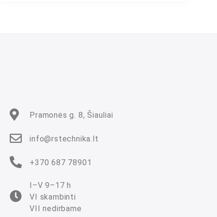
t
i
n
i
m
a
s
:
0
i
š
5
Pramonės g. 8, Šiauliai
info@rstechnika.lt
+370 687 78901
I–V 9–17 h
VI skambinti
VII nedirbame