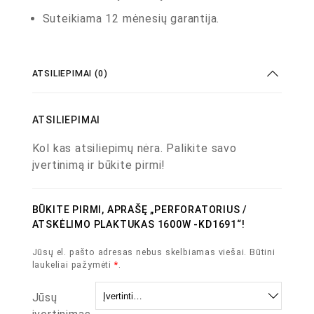
Suteikiama 12 mėnesių garantija.
ATSILIEPIMAI (0)
ATSILIEPIMAI
Kol kas atsiliepimų nėra. Palikite savo
įvertinimą ir būkite pirmi!
BŪKITE PIRMI, APRAŠĘ „PERFORATORIUS /
ATSKĖLIMO PLAKTUKAS 1600W -KD1691“!
Jūsų el. pašto adresas nebus skelbiamas viešai.
Būtini
laukeliai pažymėti
*
.
Jūsų