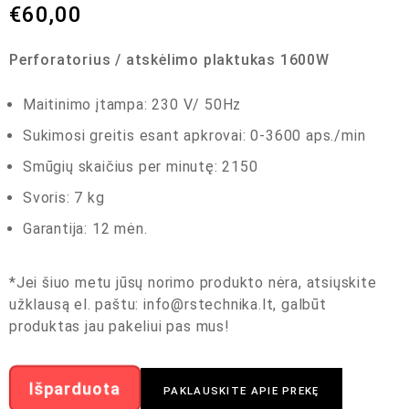
€
60,00
Perforatorius / atskėlimo plaktukas 1600W
Maitinimo įtampa: 230 V/ 50Hz
Sukimosi greitis esant apkrovai: 0-3600 aps./min
Smūgių skaičius per minutę: 2150
Svoris: 7 kg
Garantija: 12 mėn.
*Jei šiuo metu jūsų norimo produkto nėra, atsiųskite
užklausą el. paštu:
info@rstechnika.lt
, galbūt
produktas jau pakeliui pas mus!
Išparduota
PAKLAUSKITE APIE PREKĘ