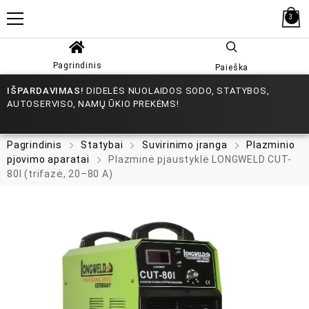
3
Pagrindinis
Paieška
IŠPARDAVIMAS!
DIDELĖS NUOLAIDOS SODO, STATYBOS,
AUTOSERVISO, NAMŲ ŪKIO PREKĖMS!
Pagrindinis
Statybai
Suvirinimo įranga
Plazminio
pjovimo aparatai
Plazminė pjaustyklė LONGWELD CUT-
80I (trifazė, 20–80 A)