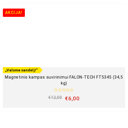
AKCIJA!
„Valome sandėlį!“
Magnetinis kampas suvirinimui FALON-TECH FT5345 (34,5
kg)
Į
€
12,00
€
6,00
v
e
r
t
i
n
i
m