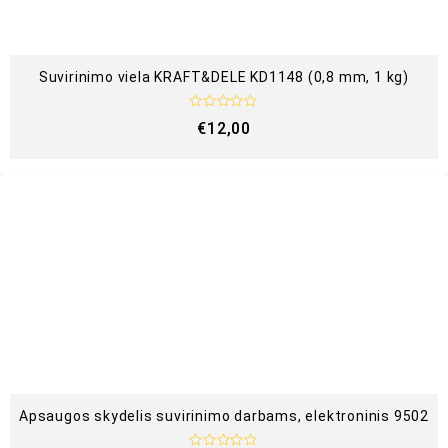
Suvirinimo viela KRAFT&DELE KD1148 (0,8 mm, 1 kg)
Į
€
12,00
v
e
r
t
i
n
i
m
a
s
:
0
i
š
5
Apsaugos skydelis suvirinimo darbams, elektroninis 9502