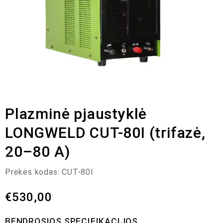
Plazminė pjaustyklė
LONGWELD CUT-80I (trifazė,
20–80 A)
Prekės kodas:
CUT-80I
€
530,00
BENDROSIOS SPECIFIKACIJOS