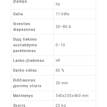
Įtampa
Hz
Galia
11 kWa
Išvesties
20–80 A
diapazonas
Dujų tiekimo
sustabdymo
0–10
pavėlinimas
Lanko įžiebimas
HF
Darbo ciklas
60 %
Didžiausias
30 mm
pjovimo storis
Matmenys
540x255x460 mm
Svoris
25 kg