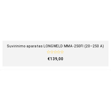
a
s
:
0
i
š
5
Suvirinimo aparatas LONGWELD MMA-250FI (20–250 A)
Į
€
139,00
v
e
r
t
i
n
i
m
a
s
:
0
i
š
5