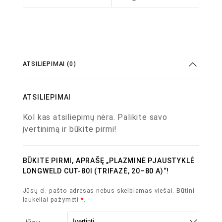
ATSILIEPIMAI (0)
ATSILIEPIMAI
Kol kas atsiliepimų nėra. Palikite savo
įvertinimą ir būkite pirmi!
BŪKITE PIRMI, APRAŠĘ „PLAZMINĖ PJAUSTYKLĖ
LONGWELD CUT-80I (TRIFAZĖ, 20–80 A)“!
Jūsų el. pašto adresas nebus skelbiamas viešai.
Būtini
laukeliai pažymėti
*
.