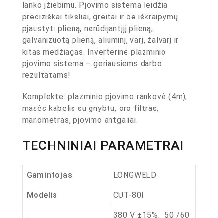
lanko įžiebimu. Pjovimo sistema leidžia
preciziškai tiksliai, greitai ir be iškraipymų
pjaustyti plieną, nerūdijantįjį plieną,
galvanizuotą plieną, aliuminį, varį, žalvarį ir
kitas medžiagas. Inverterinė plazminio
pjovimo sistema – geriausiems darbo
rezultatams!
Komplekte: plazminio pjovimo rankovė (4m),
masės kabelis su gnybtu, oro filtras,
manometras, pjovimo antgaliai.
TECHNINIAI PARAMETRAI
Gamintojas
LONGWELD
Modelis
CUT-80I
380 V ±15%, 50 /60