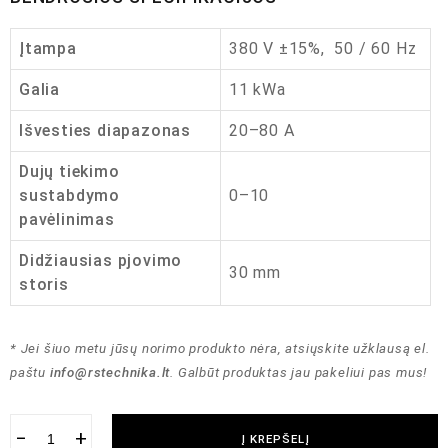
Įtampa
380 V ±15%, 50 / 60 Hz
Galia
11 kWa
Išvesties diapazonas
20–80 A
Dujų tiekimo
sustabdymo
0–10
pavėlinimas
Didžiausias pjovimo
30 mm
storis
* Jei šiuo metu jūsų norimo produkto nėra, atsiųskite užklausą el.
paštu
info@rstechnika.lt
. Galbūt produktas jau pakeliui pas mus!
−
+
Į KREPŠELĮ