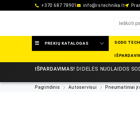
+370 687 78901
info@rstechnika.lt
Pram
SODO TECH
PREKIŲ KATALOGAS
IŠPARDAVI
IŠPARDAVIMAS!
DIDELĖS NUOLAIDOS SOD
Pagrindinis
Autoservisui
Pneumatiniai įr