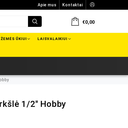
Apie mus
Kontaktai
€
0,00
ŽEMĖS ŪKIUI
LAISVALAIKIUI
Hobby
rkšlė 1/2″ Hobby