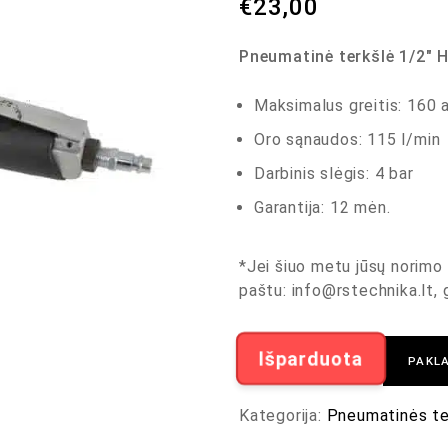
€
23,00
Pneumatinė terkšlė 1/2″ 
Maksimalus greitis: 160 
Oro sąnaudos: 115 l/min
Darbinis slėgis: 4 bar
Garantija: 12 mėn.
*Jei šiuo metu jūsų norimo 
paštu:
info@rstechnika.lt
,
Išparduota
PAKLA
Kategorija:
Pneumatinės te