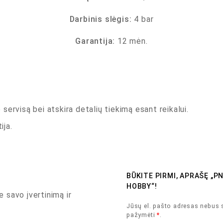
Darbinis slėgis:
4 bar
Garantija:
12 mėn.
servisą bei atskira detalių tiekimą esant reikalui.
ija.
BŪKITE PIRMI, APRAŠĘ „P
HOBBY“!
e savo įvertinimą ir
Jūsų el. pašto adresas nebus 
pažymėti
*
.