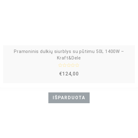
Pramoninis dulkių siurblys su pūtimu 50L 1400W –
Kraft&Dele
Į
€
124,00
v
e
r
t
i
n
IŠPARDUOTA
i
m
a
s
:
0
i
š
5