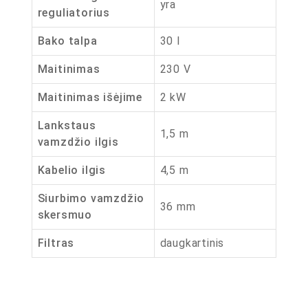
yra
reguliatorius
Bako talpa
30 l
Maitinimas
230 V
Maitinimas išėjime
2 kW
Lankstaus
1,5 m
vamzdžio ilgis
Kabelio ilgis
4,5 m
Siurbimo vamzdžio
36 mm
skersmuo
Filtras
daugkartinis