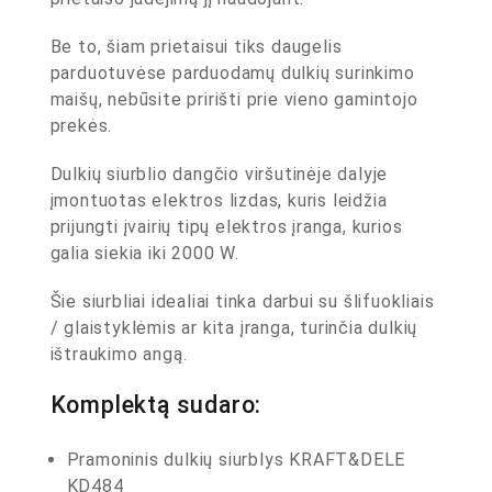
Be to, šiam prietaisui tiks daugelis
parduotuvėse parduodamų dulkių surinkimo
maišų, nebūsite pririšti prie vieno gamintojo
prekės.
Dulkių siurblio dangčio viršutinėje dalyje
įmontuotas elektros lizdas, kuris leidžia
prijungti įvairių tipų elektros įranga, kurios
galia siekia iki 2000 W.
Šie siurbliai idealiai tinka darbui su šlifuokliais
/ glaistyklėmis ar kita įranga, turinčia dulkių
ištraukimo angą.
Komplektą sudaro:
Pramoninis dulkių siurblys KRAFT&DELE
KD484