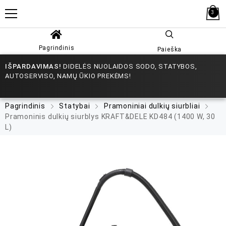
3
Pagrindinis
Paieška
IŠPARDAVIMAS!
DIDELĖS NUOLAIDOS SODO, STATYBOS,
AUTOSERVISO, NAMŲ ŪKIO PREKĖMS!
Pagrindinis
Statybai
Pramoniniai dulkių siurbliai
Pramoninis dulkių siurblys KRAFT&DELE KD484 (1400 W, 30
L)