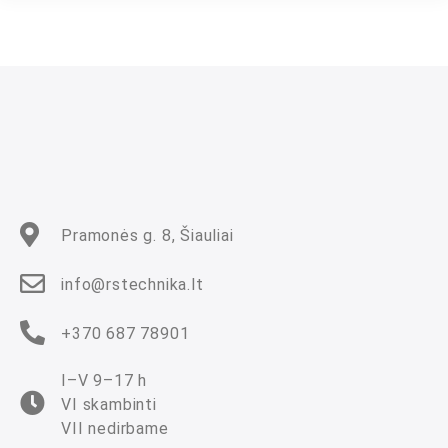
i
n
i
m
a
s
:
0
i
š
5
Pramonės g. 8, Šiauliai
info@rstechnika.lt
+370 687 78901
I–V 9–17 h
VI skambinti
VII nedirbame