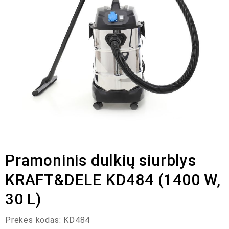
Pramoninis dulkių siurblys
KRAFT&DELE KD484 (1400 W,
30 L)
Prekės kodas:
KD484