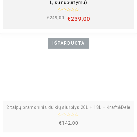
L, su nupurtymu)
Į
€
249,00
€
239,00
v
e
r
t
i
n
IŠPARDUOTA
i
m
a
s
:
0
i
š
5
2 talpų pramoninis dulkių siurblys 20L + 18L – Kraft&Dele
Į
€
142,00
v
e
r
t