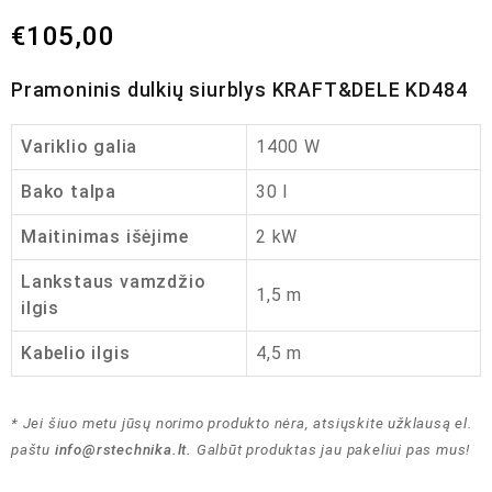
€
105,00
Pramoninis dulkių siurblys KRAFT&DELE KD484
Variklio galia
1400 W
Bako talpa
30 l
Maitinimas išėjime
2 kW
Lankstaus vamzdžio
1,5 m
ilgis
Kabelio ilgis
4,5 m
* Jei šiuo metu jūsų norimo produkto nėra, atsiųskite užklausą el.
paštu
info@rstechnika.lt
.
Galbūt produktas jau pakeliui pas mus!