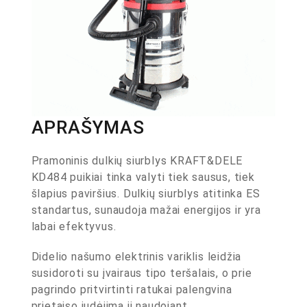
APRAŠYMAS
Pramoninis dulkių siurblys KRAFT&DELE
KD484 puikiai tinka valyti tiek sausus, tiek
šlapius paviršius. Dulkių siurblys atitinka ES
standartus, sunaudoja mažai energijos ir yra
labai efektyvus.
Didelio našumo elektrinis variklis leidžia
susidoroti su įvairaus tipo teršalais, o prie
pagrindo pritvirtinti ratukai palengvina
prietaiso judėjimą jį naudojant.