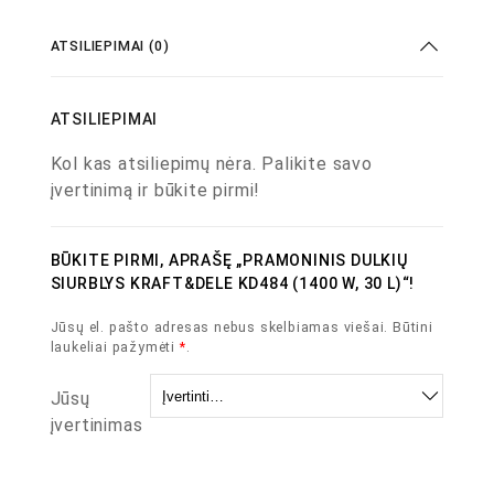
ATSILIEPIMAI (0)
ATSILIEPIMAI
Kol kas atsiliepimų nėra. Palikite savo
įvertinimą ir būkite pirmi!
BŪKITE PIRMI, APRAŠĘ „PRAMONINIS DULKIŲ
SIURBLYS KRAFT&DELE KD484 (1400 W, 30 L)“!
Jūsų el. pašto adresas nebus skelbiamas viešai.
Būtini
laukeliai pažymėti
*
.
Jūsų
įvertinimas