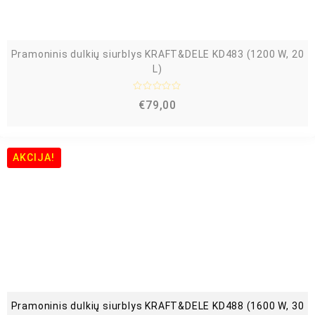
Pramoninis dulkių siurblys KRAFT&DELE KD483 (1200 W, 20
L)
Į
€
79,00
v
e
r
t
i
n
AKCIJA!
i
m
a
s
:
0
i
š
5
Pramoninis dulkių siurblys KRAFT&DELE KD488 (1600 W, 30