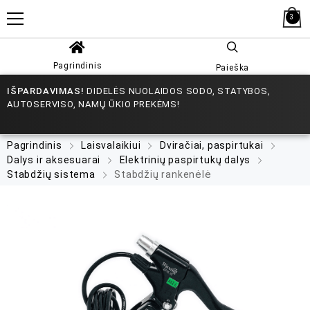
3
Pagrindinis
Paieška
IŠPARDAVIMAS!
DIDELĖS NUOLAIDOS SODO, STATYBOS,
AUTOSERVISO, NAMŲ ŪKIO PREKĖMS!
Pagrindinis
Laisvalaikiui
Dviračiai, paspirtukai
Dalys ir aksesuarai
Elektrinių paspirtukų dalys
Stabdžių sistema
Stabdžių rankenėlė