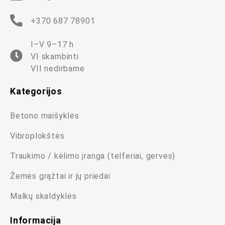
+370 687 78901
I–V 9–17 h
VI skambinti
VII nedirbame
Kategorijos
Betono maišyklės
Vibroplokštės
Traukimo / kėlimo įranga (telferiai, gervės)
Žemės grąžtai ir jų priedai
Malkų skaldyklės
Informacija