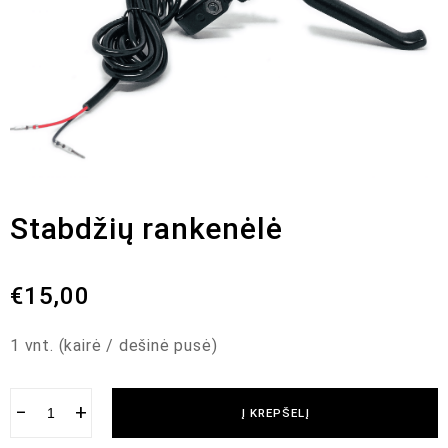
Stabdžių rankenėlė
€
15,00
1 vnt. (kairė / dešinė pusė)
−
+
Į KREPŠELĮ