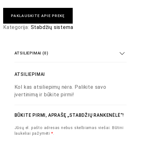
PAKLAUSKITE APIE PREKĘ
Kategorija:
Stabdžių sistema
ATSILIEPIMAI (0)
ATSILIEPIMAI
Kol kas atsiliepimų nėra. Palikite savo
įvertinimą ir būkite pirmi!
BŪKITE PIRMI, APRAŠĘ „STABDŽIŲ RANKENĖLĖ“!
Jūsų el. pašto adresas nebus skelbiamas viešai.
Būtini
laukeliai pažymėti
*
.