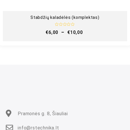
Stabdžių kaladėlės (komplektas)
Į
€
6,00
–
€
10,00
v
e
r
t
i
n
i
m
a
s
:
0
i
š
5
Pramonės g. 8, Šiauliai
info@rstechnika.lt