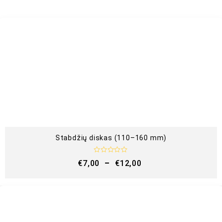
Stabdžių diskas (110–160 mm)
Į
€
7,00
–
€
12,00
v
e
r
t
i
n
i
m
a