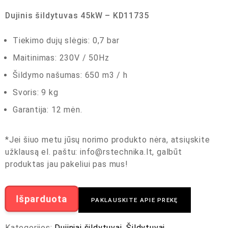
Dujinis šildytuvas 45kW – KD11735
Tiekimo dujų slėgis: 0,7 bar
Maitinimas: 230V / 50Hz
Šildymo našumas: 650 m3 / h
Svoris: 9 kg
Garantija: 12 mėn.
*Jei šiuo metu jūsų norimo produkto nėra, atsiųskite
užklausą el. paštu:
info@rstechnika.lt
, galbūt
produktas jau pakeliui pas mus!
Išparduota
PAKLAUSKITE APIE PREKĘ
Kategorijos:
Dujiniai šildytuvai
,
Šildytuvai