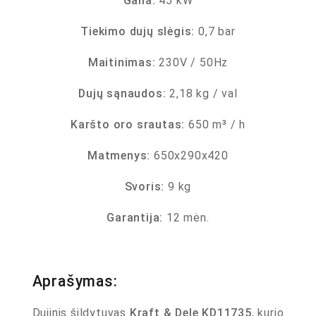
Galia:
45 kW
Tiekimo dujų slėgis:
0,7 bar
Maitinimas:
230V / 50Hz
Dujų sąnaudos:
2,18 kg / val
Karšto oro srautas:
650 m³ / h
Matmenys:
650x290x420
Svoris:
9 kg
Garantija:
12 mėn.
Aprašymas:
Dujinis šildytuvas
Kraft & Dele
KD11735
, kurio