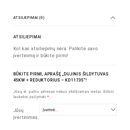
ATSILIEPIMAI (0)
ATSILIEPIMAI
Kol kas atsiliepimų nėra. Palikite savo
įvertinimą ir būkite pirmi!
BŪKITE PIRMI, APRAŠĘ „DUJINIS ŠILDYTUVAS
45KW + REDUKTORIUS – KD11735“!
Jūsų el. pašto adresas nebus skelbiamas viešai.
Būtini
laukeliai pažymėti
*
.
Jūsų
įvertinimas