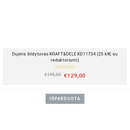
Dujinis šildytuvas KRAFT&DELE KD11734 (25 kW, su
reduktoriumi)
Į
€
149,00
€
129,00
v
e
r
t
i
n
IŠPARDUOTA
i
m
a
s
:
0
i
š