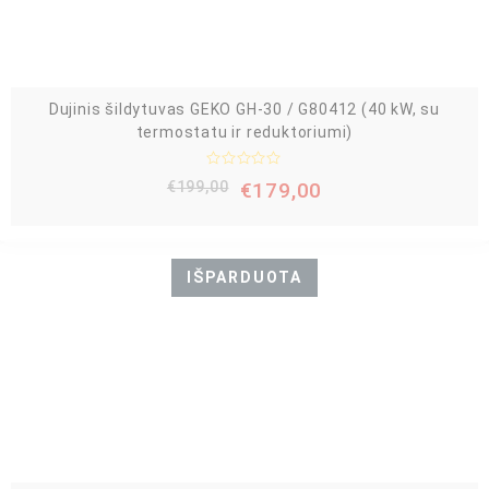
5
Dujinis šildytuvas GEKO GH-30 / G80412 (40 kW, su
termostatu ir reduktoriumi)
Į
€
199,00
€
179,00
v
e
r
t
i
n
IŠPARDUOTA
i
m
a
s
:
0
i
š
5