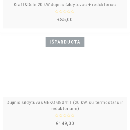
Kraft&Dele 20 kW dujinis šildytuvas + reduktorius
Į
€
85,00
v
e
r
t
i
n
IŠPARDUOTA
i
m
a
s
:
0
i
š
5
Dujinis šildytuvas GEKO G80411 (20 kW, su termostatu ir
reduktoriumi)
Į
€
149,00
v
e