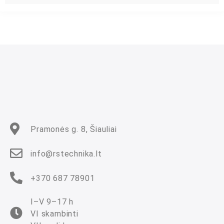
r
t
i
n
i
m
a
s
:
0
i
š
5
Pramonės g. 8, Šiauliai
info@rstechnika.lt
+370 687 78901
I–V 9–17 h
VI skambinti