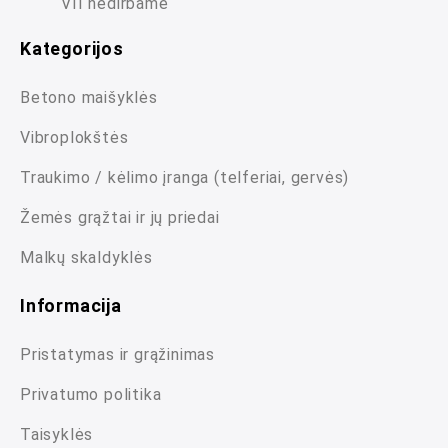
VII nedirbame
Kategorijos
Betono maišyklės
Vibroplokštės
Traukimo / kėlimo įranga (telferiai, gervės)
Žemės grąžtai ir jų priedai
Malkų skaldyklės
Informacija
Pristatymas ir grąžinimas
Privatumo politika
Taisyklės