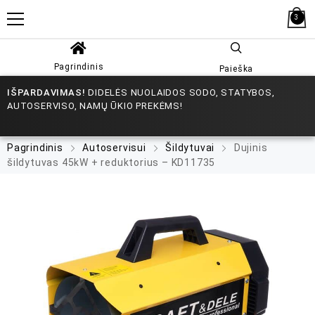
3
Pagrindinis
Paieška
IŠPARDAVIMAS!
DIDELĖS NUOLAIDOS SODO, STATYBOS,
AUTOSERVISO, NAMŲ ŪKIO PREKĖMS!
Pagrindinis
Autoservisui
Šildytuvai
Dujinis
šildytuvas 45kW + reduktorius – KD11735