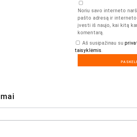
Noriu savo interneto narš
pašto adresą ir interneto
įvesti iš naujo, kai kitą k
komentarą.
Aš susipažinau su
priva
taisyklėmis
.
ymai