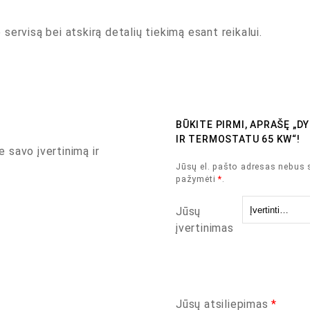
servisą bei atskirą detalių tiekimą esant reikalui.
BŪKITE PIRMI, APRAŠĘ „D
IR TERMOSTATU 65 KW“!
e savo įvertinimą ir
Jūsų el. pašto adresas nebus 
pažymėti
*
.
Jūsų
įvertinimas
Jūsų atsiliepimas
*