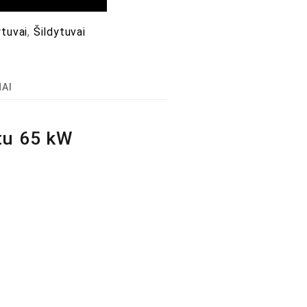
ytuvai
,
Šildytuvai
MAI
atu 65 kW