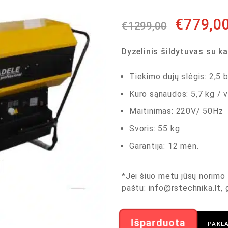
€
779,0
€
1299,00
Dyzelinis šildytuvas su k
Tiekimo dujų slėgis: 2,5 
Kuro sąnaudos: 5,7 kg / v
Maitinimas: 220V/ 50Hz
Svoris: 55 kg
Garantija: 12 mėn.
*Jei šiuo metu jūsų norimo 
paštu:
info@rstechnika.lt
,
Išparduota
PAKLA