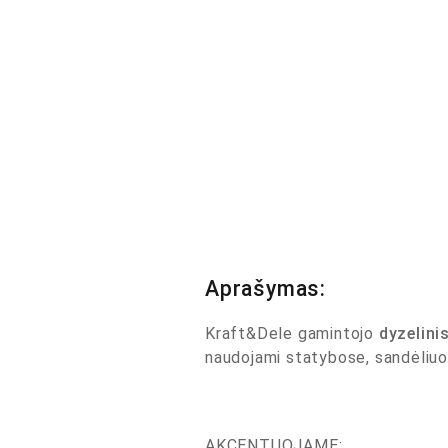
Aprašymas:
Kraft&Dele gamintojo
dyzelini
naudojami statybose, sandėliuos
AKCENTUOJAME: