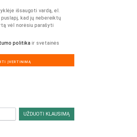
yklėje išsaugoti vardą, el.
 puslapį, kad jų nebereiktų
artą vėl norėsiu parašyti
tumo politika
ir svetainės
UŽDUOTI KLAUSIMĄ