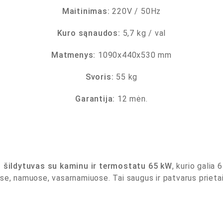
Maitinimas:
220V / 50Hz
Kuro sąnaudos:
5,7 kg / val
Matmenys:
1090x440x530 mm
Svoris:
55 kg
Garantija:
12 mėn.
s šildytuvas su kaminu ir termostatu 65 kW
, kurio galia 
e, namuose, vasarnamiuose. Tai saugus ir patvarus prietais