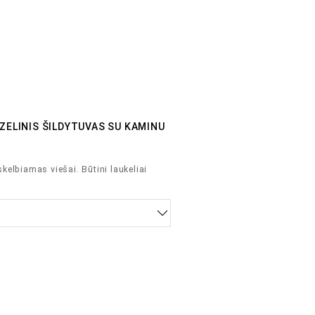
YZELINIS ŠILDYTUVAS SU KAMINU
skelbiamas viešai.
Būtini laukeliai