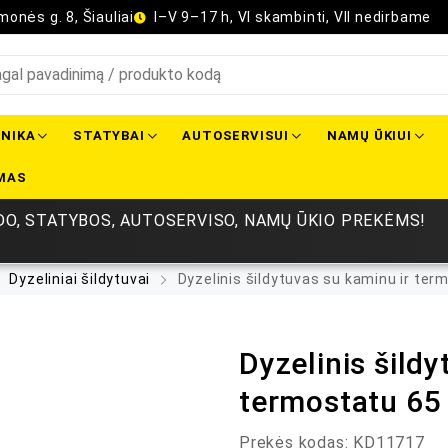
onės g. 8, Šiauliai
I–V 9–17 h, VI skambinti, VII nedirbame
NIKA
STATYBAI
AUTOSERVISUI
NAMŲ ŪKIUI
MAS
O, STATYBOS, AUTOSERVISO, NAMŲ ŪKIO PREKĖMS!
Dyzeliniai šildytuvai
Dyzelinis šildytuvas su kaminu ir ter
Dyzelinis šildy
termostatu 65
Prekės kodas:
KD11717