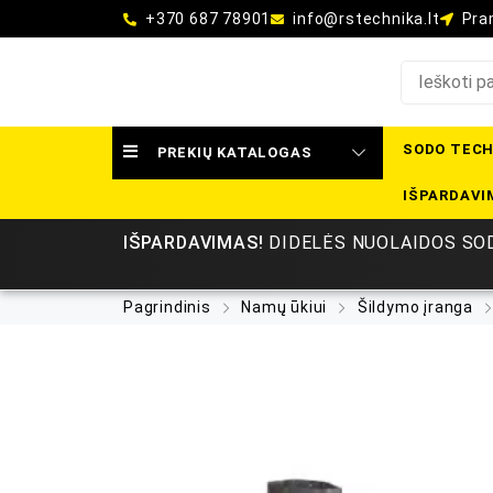
+370 687 78901
info@rstechnika.lt
Pram
SODO TECH
PREKIŲ KATALOGAS
IŠPARDAVI
IŠPARDAVIMAS!
DIDELĖS NUOLAIDOS SOD
Pagrindinis
Namų ūkiui
Šildymo įranga