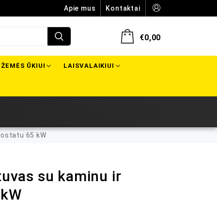
Apie mus
Kontaktai
€
0,00
ŽEMĖS ŪKIUI
LAISVALAIKIUI
mostatu 65 kW
tuvas su kaminu ir
 kW