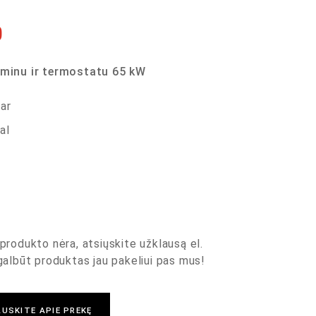
0
aminu ir termostatu 65 kW
bar
al
produkto nėra, atsiųskite užklausą el.
 galbūt produktas jau pakeliui pas mus!
USKITE APIE PREKĘ