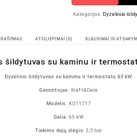
Kategorijos:
Dyzeliniai šild
PRAŠYMAS
ATSILIEPIMAI (0)
KLAUSIMAI IR ATSAKY
s šildytuvas su kaminu ir termost
Dyzelinis šildytuvas su kaminu ir termostatu 65 kW
Gamintojas:
Kraft&Dele
Modelis:
KD11717
Galia:
65 kW
Tiekimo dujų slėgis:
2,5 bar