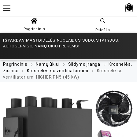
3
Pagrindinis
Paieška
IŠPARDAVIMAS!
DIDELĖS NUOLAIDOS SODO, STATYBOS,
AUTOSERVISO, NAMŲ ŪKIO PREKĖMS!
Pagrindinis
Namų ūkiui
Šildymo įranga
Krosnelės,
židiniai
Krosnelės su ventiliatoriumi
Krosnelė su
ventiliatoriumi HIGHER PN5 (45 kW)