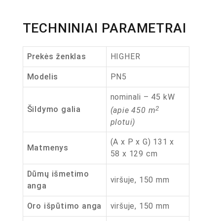
TECHNINIAI PARAMETRAI
Prekės ženklas
HIGHER
Modelis
PN5
nominali – 45 kW
2
Šildymo galia
(apie 450 m
plotui)
(A x P x G) 131 x
Matmenys
58 x 129 cm
Dūmų išmetimo
viršuje, 150 mm
anga
Oro išpūtimo anga
viršuje, 150 mm