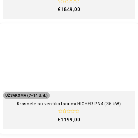
Į
€
1849,00
v
e
r
t
i
n
i
m
a
s
:
0
i
š
5
UŽSAKOMA (7–14 d. d.)
Krosnelė su ventiliatoriumi HIGHER PN4 (35 kW)
Į
€
1199,00
v
e
r
t
i