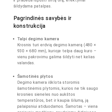
ir pradeda išpūsti šiltą orą, efektyviai
šildydama patalpas.
Pagrindinės savybės ir
konstrukcija
Talpi degimo kamera
Krosnis turi erdvią degimo kamerą (480 ×
930 × 680 mm), kurioje telpa daug kuro –
vienu pakrovimu galima šildyti net kelias
valandas.
Šamotinės plytos
Degimo kamera išklota storomis
šamotinėmis plytomis, kurios ne tik saugo
krosnies sieneles nuo aukštos
temperatūros, bet ir kaupia šilumą, ją
palaipsniui atiduodamos. Šamotas – viena