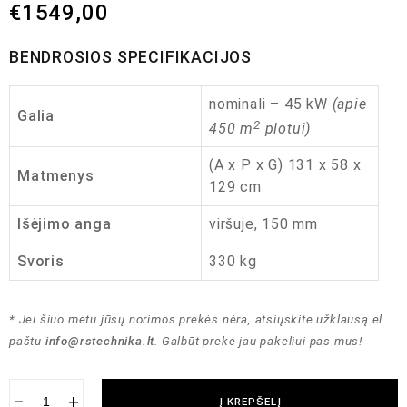
€
1549,00
BENDROSIOS SPECIFIKACIJOS
nominali – 45 kW
(apie
Galia
2
450 m
plotui)
(A x P x G) 131 x 58 x
Matmenys
129 cm
Išėjimo anga
viršuje, 150 mm
Svoris
330 kg
* Jei šiuo metu jūsų norimos prekės nėra, atsiųskite užklausą el.
paštu
info@rstechnika.lt
. Galbūt prekė jau pakeliui pas mus!
−
+
Į KREPŠELĮ