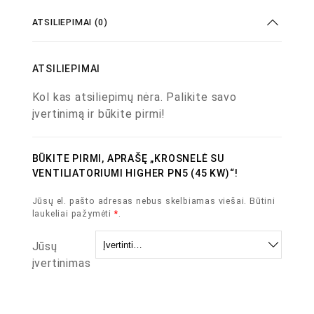
ATSILIEPIMAI (0)
ATSILIEPIMAI
Kol kas atsiliepimų nėra. Palikite savo
įvertinimą ir būkite pirmi!
BŪKITE PIRMI, APRAŠĘ „KROSNELĖ SU
VENTILIATORIUMI HIGHER PN5 (45 KW)“!
Jūsų el. pašto adresas nebus skelbiamas viešai.
Būtini
laukeliai pažymėti
*
.
Jūsų
įvertinimas