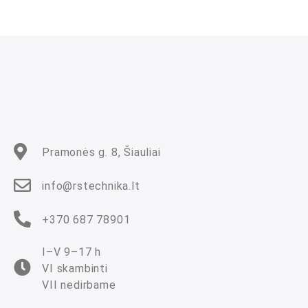
n
i
m
a
s
:
0
i
š
5
Pramonės g. 8, Šiauliai
info@rstechnika.lt
+370 687 78901
I–V 9–17 h
VI skambinti
VII nedirbame