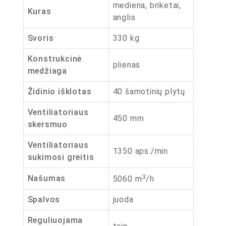
mediena, briketai,
Kuras
anglis
Svoris
330 kg
Konstrukcinė
plienas
medžiaga
Židinio išklotas
40 šamotinių plytų
Ventiliatoriaus
450 mm
skersmuo
Ventiliatoriaus
1350 aps./min
sukimosi greitis
3
Našumas
5060 m
/h
Spalvos
juoda
Reguliuojama