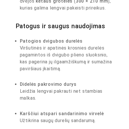
dvejos
ketaus grotelės
(
300 × 210 mm
),
kurias galima lengvai pakeisti prireikus.
Patogus ir saugus naudojimas
Patogios dvigubos durelės
Viršutinės ir apatinės krosnies durelės
pagamintos iš dvigubo plieno sluoksnio,
kas pagerina jų ilgaamžiškumą ir sumažina
paviršiaus įkaitimą.
Didelės pakrovimo durys
Leidžia lengvai pakrauti net stambias
malkas.
Karščiui atspari sandarinimo virvelė
Užtikrina saugų durelių sandarumą.