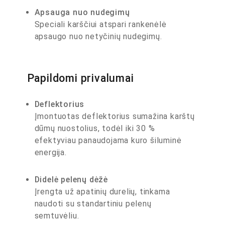
Apsauga nuo nudegimų
Speciali karščiui atspari rankenėlė
apsaugo nuo netyčinių nudegimų.
Papildomi privalumai
Deflektorius
Įmontuotas deflektorius sumažina karštų
dūmų nuostolius, todėl iki 30 %
efektyviau panaudojama kuro šiluminė
energija.
Didelė pelenų dėžė
Įrengta už apatinių durelių, tinkama
naudoti su standartiniu pelenų
semtuvėliu.