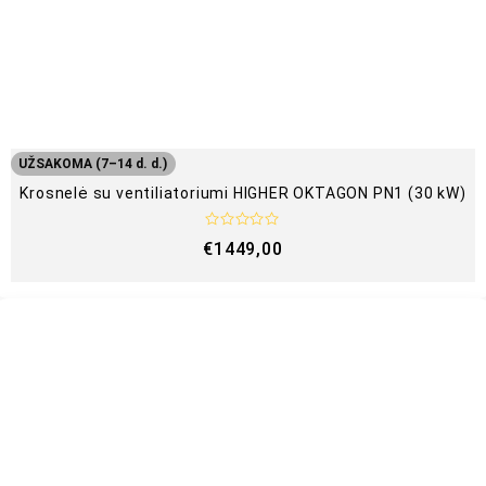
UŽSAKOMA (7–14 d. d.)
Krosnelė su ventiliatoriumi HIGHER OKTAGON PN1 (30 kW)
Į
€
1449,00
v
e
r
t
i
n
i
m
a
s
:
0
i
š
5