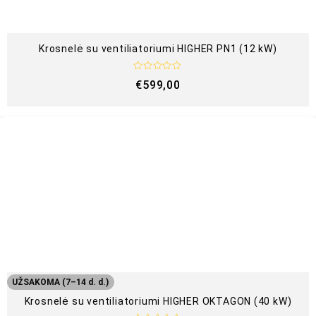
Krosnelė su ventiliatoriumi HIGHER PN1 (12 kW)
Į
€
599,00
v
e
r
t
i
n
i
m
a
s
:
0
i
š
5
UŽSAKOMA (7–14 d. d.)
Krosnelė su ventiliatoriumi HIGHER OKTAGON (40 kW)