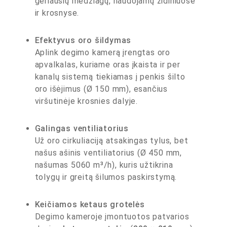
geriausių medžiagų, naudojamų židiniuose
ir krosnyse.
Efektyvus oro šildymas
Aplink degimo kamerą įrengtas oro
apvalkalas, kuriame oras įkaista ir per
kanalų sistemą tiekiamas į penkis šilto
oro išėjimus (Ø 150 mm), esančius
viršutinėje krosnies dalyje.
Galingas ventiliatorius
Už oro cirkuliaciją atsakingas tylus, bet
našus ašinis ventiliatorius (Ø 450 mm,
našumas 5060 m³/h), kuris užtikrina
tolygų ir greitą šilumos paskirstymą.
Keičiamos ketaus grotelės
Degimo kameroje įmontuotos patvarios