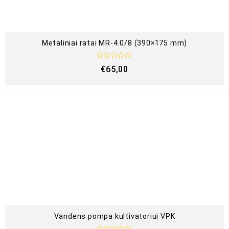
Metaliniai ratai MR-4.0/8 (390×175 mm)
Į
€
65,00
v
e
r
t
i
n
i
m
a
s
:
0
i
š
5
Vandens pompa kultivatoriui VPK