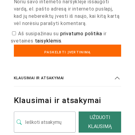
Noriu savo interneto naršyklėje išsaugoti
vardą, el. pašto adresą ir interneto puslapį,
kad jų nebereiktų įvesti iš naujo, kai kitą kartą
vėl norėsiu parašyti komentarą.
Aš susipažinau su
privatumo politika
ir
svetainės
taisyklėmis
.
KLAUSIMAI IR ATSAKYMAI
Klausimai ir atsakymai
UŽDUOTI
KLAUSIMĄ