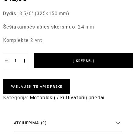
Dydis:
3.5/6″ (325×150 mm)
Šešiakampės ašies skersmuo:
24 mm
Komplekte 2 vnt.
−
+
Į KREPŠELĮ
PAKLAUSKITE APIE PREKĘ
Kategorija:
Motoblokų / kultivatorių priedai
ATSILIEPIMAI (0)