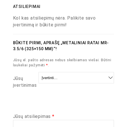
ATSILIEPIMAI
Kol kas atsiliepimų nėra. Palikite savo
įvertinimą ir būkite pirmi!
BŪKITE PIRMI, APRAŠĘ „METALINIAI RATAI MR-
3.5/6 (325×150 MM)“!
Jūsų el. pašto adresas nebus skelbiamas viešai.
Būtini
laukeliai pažymėti
*
.
Jūsų
įvertinimas
Jūsų atsiliepimas
*