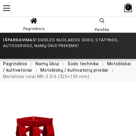
3
Pagrindinis
Paieška
IŠPARDAVIMAS!
DIDELĖS NUOLAIDOS SODO, STATYBOS,
AUTOSERVISO, NAMŲ ŪKIO PREKĖMS!
Pagrindinis
Namų ūkiui
Sodo technika
Motoblokai
/ kultivatoriai
Motoblokų / kultivatorių priedai
Metaliniai ratai MR-3.5/6 (325×150 mm)