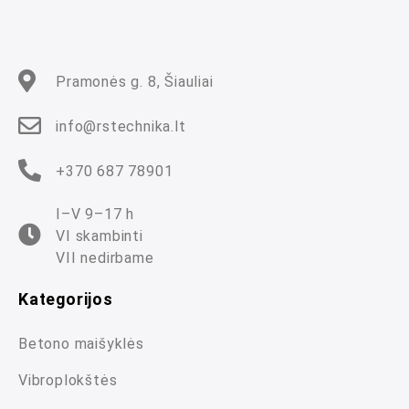
5
Pramonės g. 8, Šiauliai
info@rstechnika.lt
+370 687 78901
I–V 9–17 h
VI skambinti
VII nedirbame
Kategorijos
Betono maišyklės
Vibroplokštės