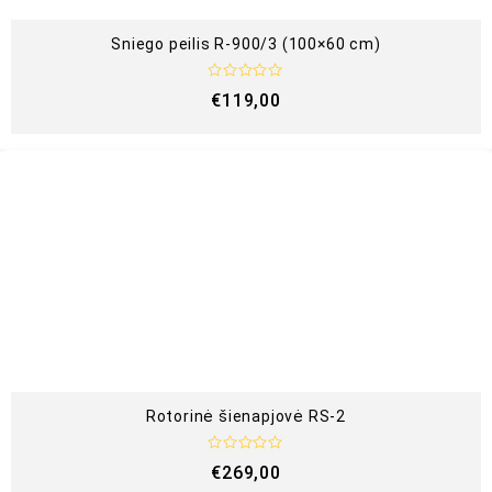
Sniego peilis R-900/3 (100×60 cm)
Į
€
119,00
v
e
r
t
i
n
i
m
a
s
:
0
i
š
5
Rotorinė šienapjovė RS-2
Į
€
269,00
v