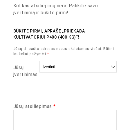
Kol kas atsiliepimų nėra. Palikite savo
įvertinimą ir būkite pirmi!
BŪKITE PIRMI, APRAŠĘ „PRIEKABA
KULTIVATORIUI P400 (400 KG)“!
Jūsų el. pašto adresas nebus skelbiamas viešai.
Būtini
laukeliai pažymėti
*
.
Jūsų
įvertinimas
Jūsų atsiliepimas
*