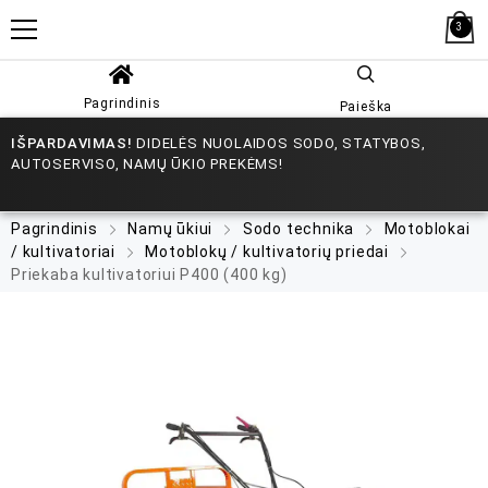
3
Pagrindinis
Paieška
IŠPARDAVIMAS!
DIDELĖS NUOLAIDOS SODO, STATYBOS,
AUTOSERVISO, NAMŲ ŪKIO PREKĖMS!
Pagrindinis
Namų ūkiui
Sodo technika
Motoblokai
/ kultivatoriai
Motoblokų / kultivatorių priedai
Priekaba kultivatoriui P400 (400 kg)