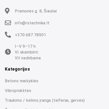
Pramonės g. 8, Šiauliai
info@rstechnika.lt
+370 687 78901
I–V 9–17 h
VI skambinti
VII nedirbame
Kategorijos
Betono maišyklės
Vibroplokštės
Traukimo / kėlimo įranga (telferiai, gervės)