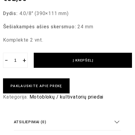
Dydis:
4.0/8″ (390×111 mm)
Šešiakampės ašies skersmuo:
24 mm
Komplekte 2 vnt.
−
+
Į KREPŠELĮ
PAKLAUSKITE APIE PREKĘ
Kategorija:
Motoblokų / kultivatorių priedai
ATSILIEPIMAI (0)