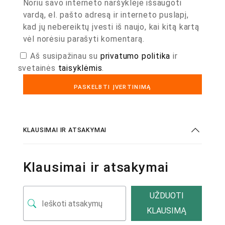
Noriu savo interneto naršyklėje išsaugoti
vardą, el. pašto adresą ir interneto puslapį,
kad jų nebereiktų įvesti iš naujo, kai kitą kartą
vėl norėsiu parašyti komentarą.
Aš susipažinau su
privatumo politika
ir
svetainės
taisyklėmis
.
KLAUSIMAI IR ATSAKYMAI
Klausimai ir atsakymai
UŽDUOTI
KLAUSIMĄ