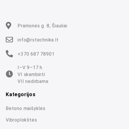
5
Pramonės g. 8, Šiauliai
info@rstechnika.lt
+370 687 78901
I–V 9–17 h
VI skambinti
VII nedirbame
Kategorijos
Betono maišyklės
Vibroplokštės