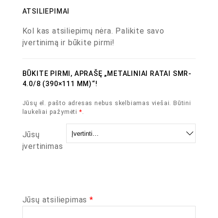
ATSILIEPIMAI
Kol kas atsiliepimų nėra. Palikite savo
įvertinimą ir būkite pirmi!
BŪKITE PIRMI, APRAŠĘ „METALINIAI RATAI SMR-
4.0/8 (390×111 MM)“!
Jūsų el. pašto adresas nebus skelbiamas viešai.
Būtini
laukeliai pažymėti
*
.
Jūsų
įvertinimas
Jūsų atsiliepimas
*