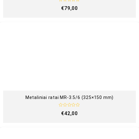
Į
€
79,00
v
e
r
t
i
n
i
m
a
s
:
0
i
š
5
Metaliniai ratai MR-3.5/6 (325×150 mm)
Į
€
42,00
v
e
r
t
i
n