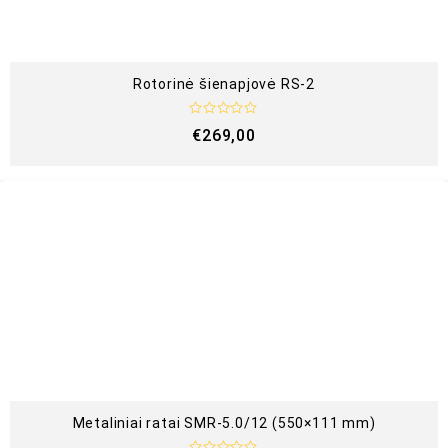
Rotorinė šienapjovė RS-2
Į
€
269,00
v
e
r
t
i
n
i
m
a
s
:
0
i
š
5
Metaliniai ratai SMR-5.0/12 (550×111 mm)