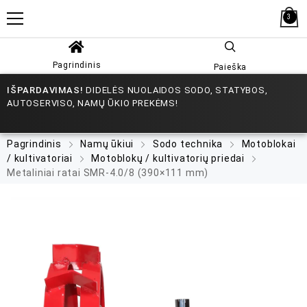
3
Pagrindinis
Paieška
IŠPARDAVIMAS!
DIDELĖS NUOLAIDOS SODO, STATYBOS,
AUTOSERVISO, NAMŲ ŪKIO PREKĖMS!
Pagrindinis
Namų ūkiui
Sodo technika
Motoblokai
/ kultivatoriai
Motoblokų / kultivatorių priedai
Metaliniai ratai SMR-4.0/8 (390×111 mm)