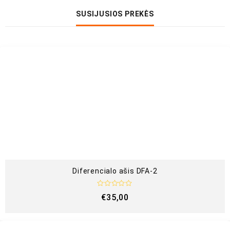
SUSIJUSIOS PREKĖS
Diferencialo ašis DFA-2
Į
€
35,00
v
e
r
t
i