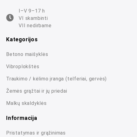
I–V 9–17 h
VI skambinti
VII nedirbame
Kategorijos
Betono maišyklės
Vibroplokštės
Traukimo / kėlimo įranga (telferiai, gervės)
Žemės grąžtai ir jų priedai
Malkų skaldyklės
Informacija
Pristatymas ir grąžinimas