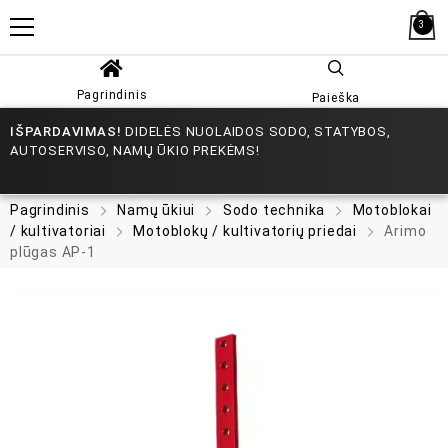
3
Pagrindinis
Paieška
IŠPARDAVIMAS!
DIDELĖS NUOLAIDOS SODO, STATYBOS,
AUTOSERVISO, NAMŲ ŪKIO PREKĖMS!
Pagrindinis
Namų ūkiui
Sodo technika
Motoblokai
/ kultivatoriai
Motoblokų / kultivatorių priedai
Arimo
plūgas AP-1