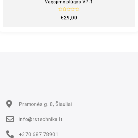
Vagojimo plūgas VP-1
Į
€
29,00
v
e
r
t
i
n
i
m
a
s
:
0
i
š
5
Pramonės g. 8, Šiauliai
info@rstechnika.lt
+370 687 78901