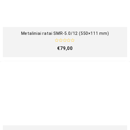
š
5
Metaliniai ratai SMR-5.0/12 (550×111 mm)
Į
€
79,00
v
e
r
t
i
n
i
m
a
s
:
0
i
š
5