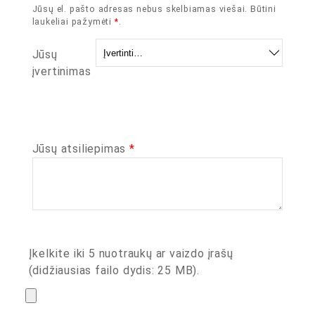
Jūsų el. pašto adresas nebus skelbiamas viešai.
Būtini
laukeliai pažymėti
*
.
Jūsų
įvertinimas
Jūsų atsiliepimas
*
Įkelkite iki 5 nuotraukų ar vaizdo įrašų
(didžiausias failo dydis: 25 MB).