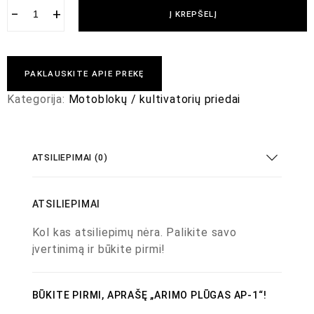
−
+
Į KREPŠELĮ
PAKLAUSKITE APIE PREKĘ
Kategorija:
Motoblokų / kultivatorių priedai
ATSILIEPIMAI (0)
ATSILIEPIMAI
Kol kas atsiliepimų nėra. Palikite savo
įvertinimą ir būkite pirmi!
BŪKITE PIRMI, APRAŠĘ „ARIMO PLŪGAS AP-1“!