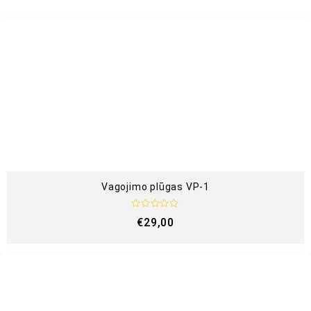
Vagojimo plūgas VP-1
Į
€
29,00
v
e
r
t
i
n
i
m
a
s