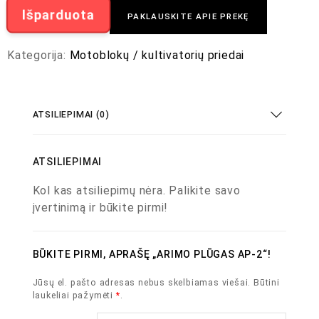
Išparduota
PAKLAUSKITE APIE PREKĘ
Kategorija:
Motoblokų / kultivatorių priedai
ATSILIEPIMAI (0)
ATSILIEPIMAI
Kol kas atsiliepimų nėra. Palikite savo
įvertinimą ir būkite pirmi!
BŪKITE PIRMI, APRAŠĘ „ARIMO PLŪGAS AP-2“!
Jūsų el. pašto adresas nebus skelbiamas viešai.
Būtini
laukeliai pažymėti
*
.