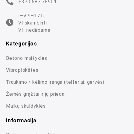
+370 687 78901
I–V 9–17 h
VI skambinti
VII nedirbame
Kategorijos
Betono maišyklės
Vibroplokštės
Traukimo / kėlimo įranga (telferiai, gervės)
Žemės grąžtai ir jų priedai
Malkų skaldyklės
Informacija