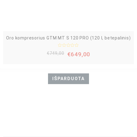
š
5
Oro kompresorius GTM MT S 120 PRO (120 l, betepalinis)
Į
€
749,00
€
649,00
v
e
r
t
i
n
IŠPARDUOTA
i
m
a
s
:
0
i
š
5