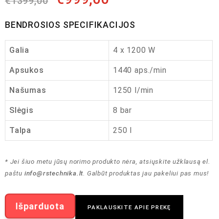
€
1399,00
BENDROSIOS SPECIFIKACIJOS
Galia
4 x 1200 W
Apsukos
1440 aps./min
Našumas
1250 l/min
Slėgis
8 bar
Talpa
250 l
* Jei šiuo metu jūsų norimo produkto nėra, atsiųskite užklausą el.
paštu
info@rstechnika.lt
. Galbūt produktas jau pakeliui pas mus!
Išparduota
PAKLAUSKITE APIE PREKĘ