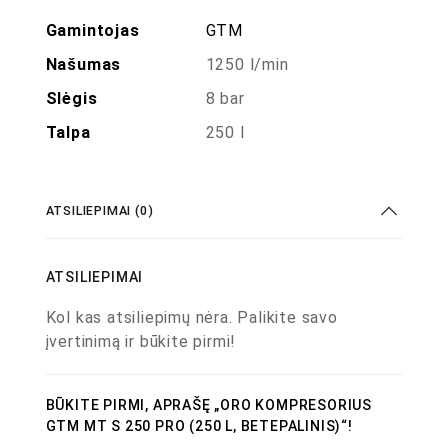
Gamintojas
GTM
Našumas
1250 l/min
Slėgis
8 bar
Talpa
250 l
ATSILIEPIMAI (0)
ATSILIEPIMAI
Kol kas atsiliepimų nėra. Palikite savo
įvertinimą ir būkite pirmi!
BŪKITE PIRMI, APRAŠĘ „ORO KOMPRESORIUS
GTM MT S 250 PRO (250 L, BETEPALINIS)“!