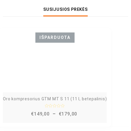
SUSIJUSIOS PREKĖS
IŠPARDUOTA
Oro kompresorius GTM MT S 11 (11 l, betepalinis)
Į
€
149,00
–
€
179,00
v
e
r
t
i