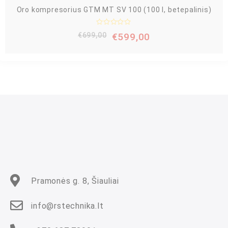
Oro kompresorius GTM MT SV 100 (100 l, betepalinis)
Į
€
699,00
€
599,00
v
e
r
t
i
n
i
m
a
s
:
0
i
š
5
Pramonės g. 8, Šiauliai
info@rstechnika.lt