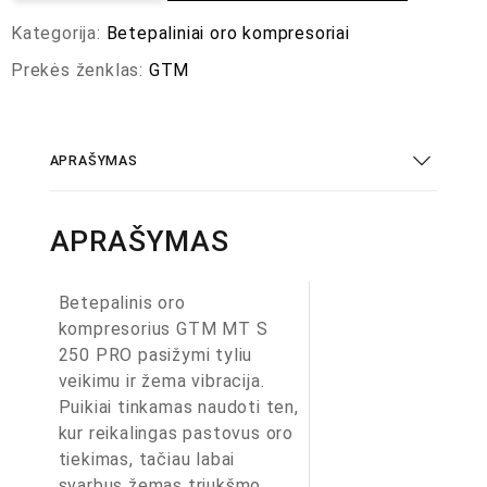
Kategorija:
Betepaliniai oro kompresoriai
Prekės ženklas:
GTM
APRAŠYMAS
APRAŠYMAS
Betepalinis oro
kompresorius GTM MT S
250 PRO pasižymi tyliu
veikimu ir žema vibracija.
Puikiai tinkamas naudoti ten,
kur reikalingas pastovus oro
tiekimas, tačiau labai
svarbus žemas triukšmo