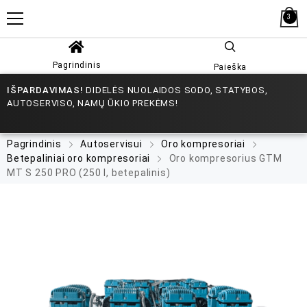
3
Pagrindinis
Paieška
IŠPARDAVIMAS!
DIDELĖS NUOLAIDOS SODO, STATYBOS,
AUTOSERVISO, NAMŲ ŪKIO PREKĖMS!
Pagrindinis
Autoservisui
Oro kompresoriai
Betepaliniai oro kompresoriai
Oro kompresorius GTM
MT S 250 PRO (250 l, betepalinis)