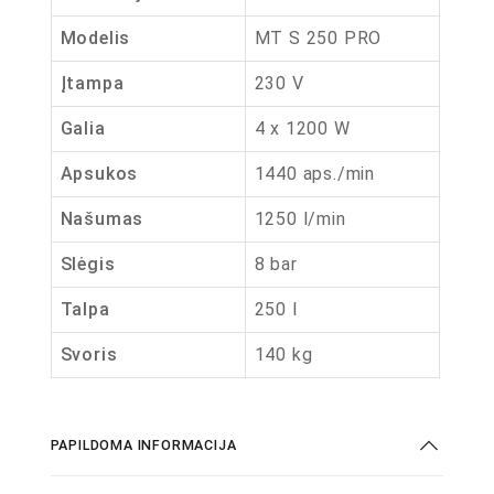
Modelis
MT S 250 PRO
Įtampa
230 V
Galia
4 x 1200 W
Apsukos
1440 aps./min
Našumas
1250 l/min
Slėgis
8 bar
Talpa
250 l
Svoris
140 kg
PAPILDOMA INFORMACIJA