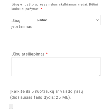
Jūsų el. pašto adresas nebus skelbiamas viešai.
Būtini
laukeliai pažymėti
*
.
Jūsų
įvertinimas
Jūsų atsiliepimas
*
Įkelkite iki 5 nuotraukų ar vaizdo įrašų
(didžiausias failo dydis: 25 MB).